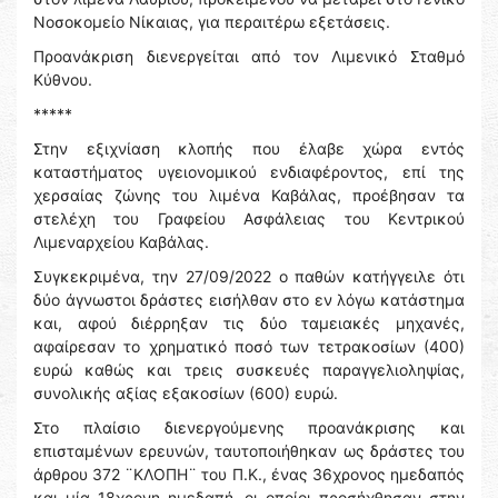
Νοσοκομείο Νίκαιας, για περαιτέρω εξετάσεις.
Προανάκριση διενεργείται από τον Λιμενικό Σταθμό
Κύθνου.
*****
Στην εξιχνίαση κλοπής που έλαβε χώρα εντός
καταστήματος υγειονομικού ενδιαφέροντος, επί της
χερσαίας ζώνης του λιμένα Καβάλας, προέβησαν τα
στελέχη του Γραφείου Ασφάλειας του Κεντρικού
Λιμεναρχείου Καβάλας.
Συγκεκριμένα, την 27/09/2022 ο παθών κατήγγειλε ότι
δύο άγνωστοι δράστες εισήλθαν στο εν λόγω κατάστημα
και, αφού διέρρηξαν τις δύο ταμειακές μηχανές,
αφαίρεσαν το χρηματικό ποσό των τετρακοσίων (400)
ευρώ καθώς και τρεις συσκευές παραγγελιοληψίας,
συνολικής αξίας εξακοσίων (600) ευρώ.
Στο πλαίσιο διενεργούμενης προανάκρισης και
επισταμένων ερευνών, ταυτοποιήθηκαν ως δράστες του
άρθρου 372 ¨ΚΛΟΠΗ¨ του Π.Κ., ένας 36χρονος ημεδαπός
και μία 18χρονη ημεδαπή, οι οποίοι προσήχθησαν στην