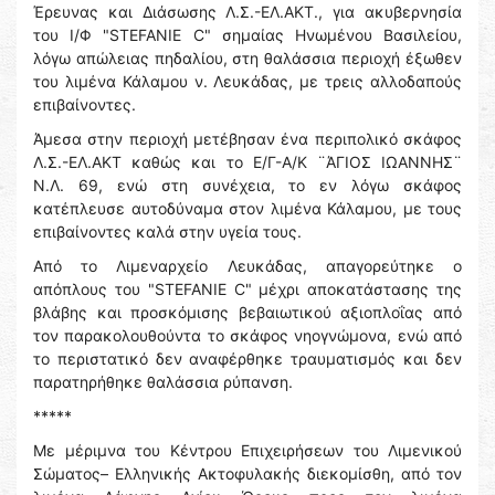
Έρευνας και Διάσωσης Λ.Σ.-ΕΛ.ΑΚΤ., για ακυβερνησία
του Ι/Φ "STEFANIE C" σημαίας Ηνωμένου Βασιλείου,
λόγω απώλειας πηδαλίου, στη θαλάσσια περιοχή έξωθεν
του λιμένα Κάλαμου ν. Λευκάδας, με τρεις αλλοδαπούς
επιβαίνοντες.
Άμεσα στην περιοχή μετέβησαν ένα περιπολικό σκάφος
Λ.Σ.-ΕΛ.ΑΚΤ καθώς και το Ε/Γ-Α/Κ ¨ΆΓΙΟΣ ΙΩΑΝΝΗΣ¨
Ν.Λ. 69, ενώ στη συνέχεια, το εν λόγω σκάφος
κατέπλευσε αυτοδύναμα στον λιμένα Κάλαμου, με τους
επιβαίνοντες καλά στην υγεία τους.
Από το Λιμεναρχείο Λευκάδας, απαγορεύτηκε ο
απόπλους του "STEFANIE C" μέχρι αποκατάστασης της
βλάβης και προσκόμισης βεβαιωτικού αξιοπλοΐας από
τον παρακολουθούντα το σκάφος νηογνώμονα, ενώ από
το περιστατικό δεν αναφέρθηκε τραυματισμός και δεν
παρατηρήθηκε θαλάσσια ρύπανση.
*****
Με μέριμνα του Κέντρου Επιχειρήσεων του Λιμενικού
Σώματος– Ελληνικής Ακτοφυλακής διεκομίσθη, από τον