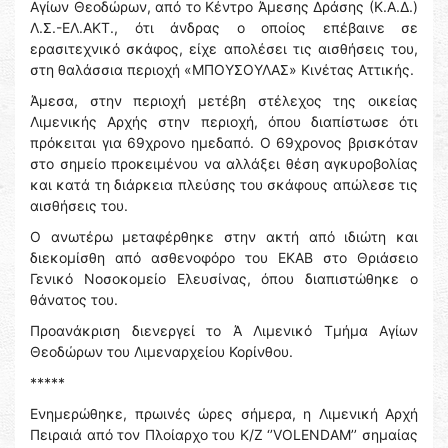
Αγίων Θεοδώρων, από το Κέντρο Άμεσης Δράσης (Κ.Α.Δ.)
Λ.Σ.-ΕΛ.ΑΚΤ., ότι άνδρας ο οποίος επέβαινε σε
ερασιτεχνικό σκάφος, είχε απολέσει τις αισθήσεις του,
στη θαλάσσια περιοχή «ΜΠΟΥΣΟΥΛΑΣ» Κινέτας Αττικής.
Άμεσα, στην περιοχή μετέβη στέλεχος της οικείας
Λιμενικής Αρχής στην περιοχή, όπου διαπίστωσε ότι
πρόκειται για 69χρονο ημεδαπό. Ο 69χρονος βρισκόταν
στο σημείο προκειμένου να αλλάξει θέση αγκυροβολίας
και κατά τη διάρκεια πλεύσης του σκάφους απώλεσε τις
αισθήσεις του.
Ο ανωτέρω μεταφέρθηκε στην ακτή από ιδιώτη και
διεκομίσθη από ασθενοφόρο του ΕΚΑΒ στο Θριάσειο
Γενικό Νοσοκομείο Ελευσίνας, όπου διαπιστώθηκε ο
θάνατος του.
Προανάκριση διενεργεί το Ά Λιμενικό Τμήμα Αγίων
Θεοδώρων του Λιμεναρχείου Κορίνθου.
*****
Ενημερώθηκε, πρωινές ώρες σήμερα, η Λιμενική Αρχή
Πειραιά από τον Πλοίαρχο του Κ/Ζ ‘’VOLENDAM’’ σημαίας