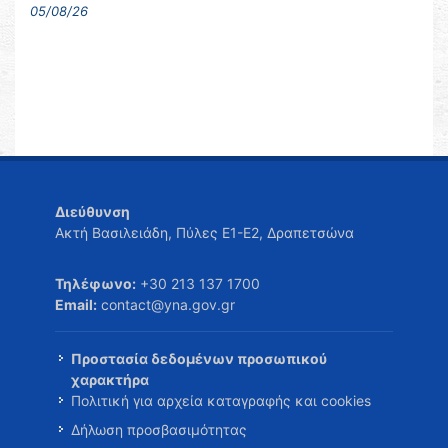
05/08/26
Διεύθυνση
Ακτή Βασιλειάδη, Πύλες Ε1-Ε2, Δραπετσώνα
Τηλέφωνο:
+30 213 137 1700
Email:
contact@yna.gov.gr
Προστασία δεδομένων προσωπικού
χαρακτήρα
Πολιτική για αρχεία καταγραφής και cookies
Δήλωση προσβασιμότητας