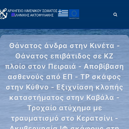
Θάνατος άνδρα στην Κινέτα -
Θάνατος επιβάτιδος σε ΚΖ
πλοίο στον Πειραιά - Αποβίβαση
ασθενούς από ΕΠ - ΤΡ σκάφος
στην Κύθνο - Εξιχνίαση κλοπής
καταστήματος στην Καβάλα -
Τροχαίο ατύχημα με
τραυματισμό στο Κερατσίνι -
Ακυβερνησία ΙΦ σκάφους στη