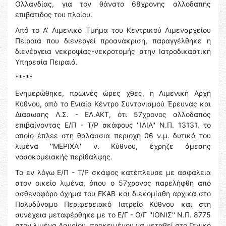
Ολλανδίας, για τον θάνατο 68χρονης αλλοδαπής
επιβάτιδος του πλοίου.
Από το Α’ Λιμενικό Τμήμα του Κεντρικού Λιμεναρχείου
Πειραιά που διενεργεί προανάκριση, παραγγέλθηκε η
διενέργεια νεκροψίας-νεκροτομής στην Ιατροδικαστική
Υπηρεσία Πειραιά.
*****
Ενημερώθηκε, πρωινές ώρες χθες, η Λιμενική Αρχή
Κύθνου, από το Ενιαίο Κέντρο Συντονισμού Έρευνας και
Διάσωσης Λ.Σ. - ΕΛ.ΑΚΤ, ότι 57χρονος αλλοδαπός
επιβαίνοντας Ε/Π - Τ/Ρ σκάφους ''ΙΛΙΑ'' Ν.Π. 13131, το
οποίο έπλεε στη θαλάσσια περιοχή 06 ν.μ. δυτικά του
λιμένα ''ΜΕΡΙΧΑ'' ν. Κύθνου, έχρηζε άμεσης
νοσοκομειακής περίθαλψης.
Το εν λόγω Ε/Π - Τ/Ρ σκάφος κατέπλευσε με ασφάλεια
στον οικείο λιμένα, όπου ο 57χρονος παρελήφθη από
ασθενοφόρο όχημα του ΕΚΑΒ και διεκομίσθη αρχικά στο
Πολυδύναμο Περιφερειακό Ιατρείο Κύθνου και στη
συνέχεια μεταφέρθηκε με το Ε/Γ - Ο/Γ ''ΙΟΝΙΣ'' Ν.Π. 8775
στον λιμένα Λαυρίου, προκειμένου να μεταβεί στο Γενικό