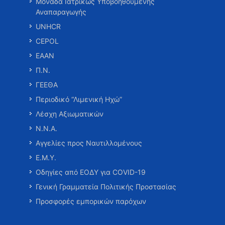
Μονάδα Ιατρικώς Υποβοηθούμενης
Αναπαραγωγής
UNHCR
CEPOL
ΕΑΑΝ
Π.Ν.
ΓΕΕΘΑ
Περιοδικό “Λιμενική Ηχώ”
Λέσχη Αξιωματικών
Ν.Ν.Α.
Αγγελίες προς Ναυτιλλομένους
Ε.Μ.Υ.
Οδηγίες από ΕΟΔΥ για COVID-19
Γενική Γραμματεία Πολιτικής Προστασίας
Προσφορές εμπορικών παρόχων