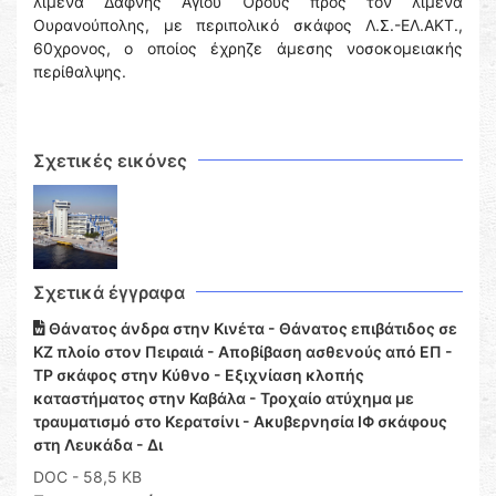
λιμένα Δάφνης Αγίου Όρους προς τον λιμένα
Ουρανούπολης, με περιπολικό σκάφος Λ.Σ.-ΕΛ.ΑΚΤ.,
60χρονος, ο οποίος έχρηζε άμεσης νοσοκομειακής
περίθαλψης.
Σχετικές εικόνες
Σχετικά έγγραφα
Θάνατος άνδρα στην Κινέτα - Θάνατος επιβάτιδος σε
ΚΖ πλοίο στον Πειραιά - Αποβίβαση ασθενούς από ΕΠ -
ΤΡ σκάφος στην Κύθνο - Εξιχνίαση κλοπής
καταστήματος στην Καβάλα - Τροχαίο ατύχημα με
τραυματισμό στο Κερατσίνι - Ακυβερνησία ΙΦ σκάφους
στη Λευκάδα - Δι
DOC
- 58,5 KB