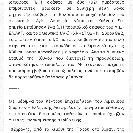
ιστιοφόρο (Ι/Φ) σκάφος με δύο (02) ημεδαπούς
επιβαίνοντες, βρίσκεται σε δυσχερή θέση λόγω
μηχανικής βλάβης στη θαλάσσια περιοχή πλησίον του
ακρωτηρίου Αγίου Δημητρίου νότια της Κύθνου. Στο
σημείο μετέβησαν ένα (01) περιπολικό σκάφος του Λ.Σ.-
ΕΛ.ΑΚΤ. και το αλιευτικό (Α/Κ) «ΧΡΗΣΤΟΣ» Ν. Σύρου 892,
το οποίο εντόπισε το Ι/Φ με τους επιβαίνοντές του καλά
στην υγεία τους και το συνόδευσε στο λιμάνι Μεριχά της
Κύθνου, όπου προσέδεσε με ασφάλεια. Από το Λιμενικό
Σταθμό της Κύθνου που διενεργεί τη προανάκριση,
απαγορεύτηκε ο απόπλους του Ι/Φ σκάφους, μέχρι τη
προσκόμιση βεβαιωτικού αξιοπλοΐας, ενώ από το συμβάν
δε παρατηρήθηκε θαλάσσια ρύπανση.
*****
Με μέριμνα του Κέντρου Επιχειρήσεων του Λιμενικού
Σώματος – Ελληνικής Ακτοφυλακής πραγματοποιήθηκαν,
οι παρακάτω διακομιδές ασθενών, οι οποίοι έχρηζαν
άμεσης νοσοκομειακής περίθαλψης:
-82χρονης, από το λιμάνι της Πάρου στο λιμάνι της