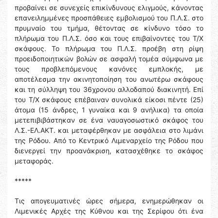
προβαίνει σε συνεχείς επικίνδυνους ελιγμούς, κάνοντας
επανειλημμένες προσπάθειες εμβολισμού του Π.Λ.Σ. στο
πρυμναίο του τμήμα, θέτοντας σε κίνδυνο τόσο το
πλήρωμα του Π.Λ.Σ. όσο και τους επιβαίνοντες του Τ/Χ
σκάφους. Το πλήρωμα του Π.Λ.Σ. προέβη στη ρίψη
προειδοποιητικών βολών σε ασφαλή τομέα σύμφωνα με
τους προβλεπόμενους κανόνες εμπλοκής, με
αποτέλεσμα την ακινητοποίηση του ανωτέρω σκάφους
και τη σύλληψη του 36χρονου αλλοδαπού διακινητή. Επί
του Τ/Χ σκάφους επέβαιναν συνολικά είκοσι πέντε (25)
άτομα (15 άνδρες, 1 γυναίκα και 9 ανήλικα) τα οποία
μετεπιβιβάστηκαν σε ένα ναυαγοσωστικό σκάφος του
Λ.Σ.-ΕΛ.ΑΚΤ. και μεταφέρθηκαν με ασφάλεια στο λιμάνι
της Ρόδου. Από το Κεντρικό Λιμεναρχείο της Ρόδου που
διενεργεί την προανάκριση, κατασχέθηκε το σκάφος
μεταφοράς.
*****
Τις απογευματινές ώρες σήμερα, ενημερώθηκαν οι
Λιμενικές Αρχές της Κύθνου και της Σερίφου ότι ένα