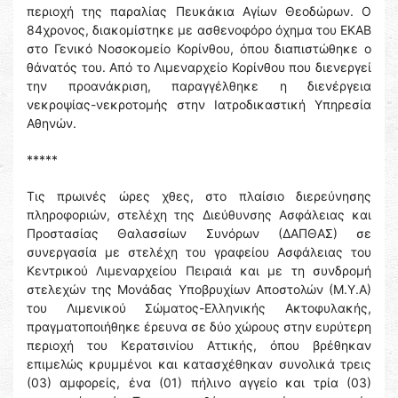
περιοχή της παραλίας Πευκάκια Αγίων Θεοδώρων. Ο
84χρονος, διακομίστηκε με ασθενοφόρο όχημα του ΕΚΑΒ
στο Γενικό Νοσοκομείο Κορίνθου, όπου διαπιστώθηκε ο
θάνατός του. Από το Λιμεναρχείο Κορίνθου που διενεργεί
την προανάκριση, παραγγέλθηκε η διενέργεια
νεκροψίας-νεκροτομής στην Ιατροδικαστική Υπηρεσία
Αθηνών.
*****
Τις πρωινές ώρες χθες, στο πλαίσιο διερεύνησης
πληροφοριών, στελέχη της Διεύθυνσης Ασφάλειας και
Προστασίας Θαλασσίων Συνόρων (ΔΑΠΘΑΣ) σε
συνεργασία με στελέχη του γραφείου Ασφάλειας του
Κεντρικού Λιμεναρχείου Πειραιά και με τη συνδρομή
στελεχών της Μονάδας Υποβρυχίων Αποστολών (Μ.Υ.Α)
του Λιμενικού Σώματος-Ελληνικής Ακτοφυλακής,
πραγματοποιήθηκε έρευνα σε δύο χώρους στην ευρύτερη
περιοχή του Κερατσινίου Αττικής, όπου βρέθηκαν
επιμελώς κρυμμένοι και κατασχέθηκαν συνολικά τρεις
(03) αμφορείς, ένα (01) πήλινο αγγείο και τρία (03)