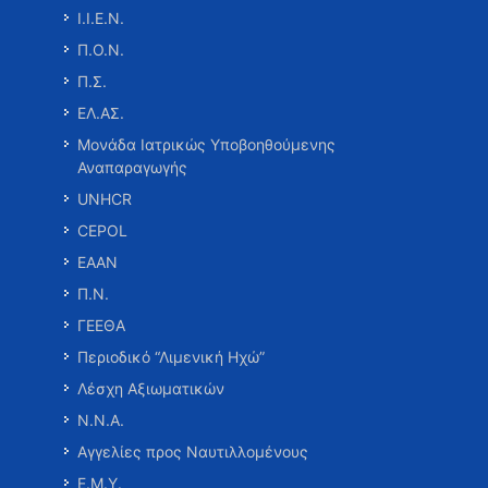
Ι.Ι.Ε.Ν.
Π.Ο.Ν.
Π.Σ.
ΕΛ.ΑΣ.
Μονάδα Ιατρικώς Υποβοηθούμενης
Αναπαραγωγής
UNHCR
CEPOL
ΕΑΑΝ
Π.Ν.
ΓΕΕΘΑ
Περιοδικό “Λιμενική Ηχώ”
Λέσχη Αξιωματικών
Ν.Ν.Α.
Αγγελίες προς Ναυτιλλομένους
Ε.Μ.Υ.