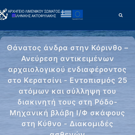
Θάνατος άνδρα στην Κόρινθο –
Ανεύρεση αντικειμένων
αρχαιολογικού ενδιαφέροντος
στο Κερατσίνι - Εντοπισμός 25
ατόμων και σύλληψη του
διακινητή τους στη Ρόδο-
Μηχανική βλάβη Ι/Φ σκάφους
στη Κύθνο - Διακομιδές
ασθενών