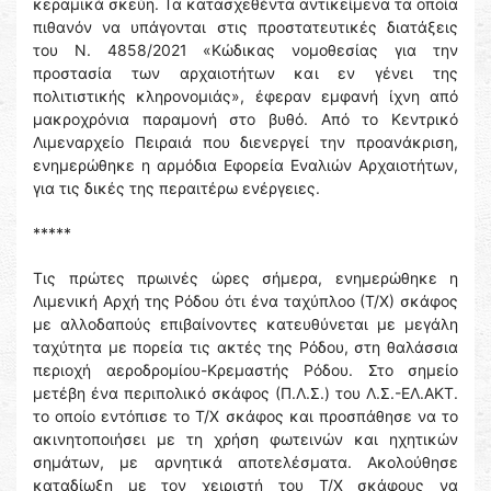
κεραμικά σκεύη. Τα κατασχεθέντα αντικείμενα τα οποία
πιθανόν να υπάγονται στις προστατευτικές διατάξεις
του Ν. 4858/2021 «Κώδικας νομοθεσίας για την
προστασία των αρχαιοτήτων και εν γένει της
πολιτιστικής κληρονομιάς», έφεραν εμφανή ίχνη από
μακροχρόνια παραμονή στο βυθό. Από το Κεντρικό
Λιμεναρχείο Πειραιά που διενεργεί την προανάκριση,
ενημερώθηκε η αρμόδια Εφορεία Εναλιών Αρχαιοτήτων,
για τις δικές της περαιτέρω ενέργειες.
*****
Τις πρώτες πρωινές ώρες σήμερα, ενημερώθηκε η
Λιμενική Αρχή της Ρόδου ότι ένα ταχύπλοο (Τ/Χ) σκάφος
με αλλοδαπούς επιβαίνοντες κατευθύνεται με μεγάλη
ταχύτητα με πορεία τις ακτές της Ρόδου, στη θαλάσσια
περιοχή αεροδρομίου-Κρεμαστής Ρόδου. Στο σημείο
μετέβη ένα περιπολικό σκάφος (Π.Λ.Σ.) του Λ.Σ.-ΕΛ.ΑΚΤ.
το οποίο εντόπισε το Τ/Χ σκάφος και προσπάθησε να το
ακινητοποιήσει με τη χρήση φωτεινών και ηχητικών
σημάτων, με αρνητικά αποτελέσματα. Ακολούθησε
καταδίωξη με τον χειριστή του Τ/Χ σκάφους να