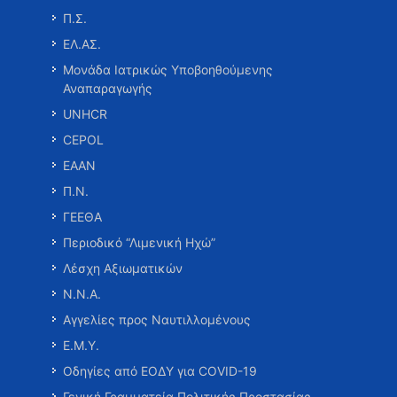
Π.Σ.
ΕΛ.ΑΣ.
Μονάδα Ιατρικώς Υποβοηθούμενης
Αναπαραγωγής
UNHCR
CEPOL
ΕΑΑΝ
Π.Ν.
ΓΕΕΘΑ
Περιοδικό “Λιμενική Ηχώ”
Λέσχη Αξιωματικών
Ν.Ν.Α.
Αγγελίες προς Ναυτιλλομένους
Ε.Μ.Υ.
Οδηγίες από ΕΟΔΥ για COVID-19
Γενική Γραμματεία Πολιτικής Προστασίας