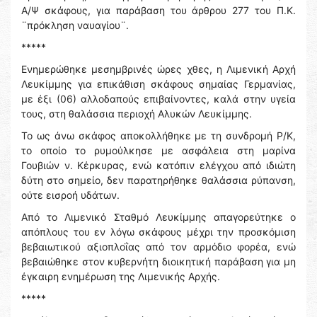
Α/Ψ σκάφους, για παράβαση του άρθρου 277 του Π.Κ.
¨πρόκληση ναυαγίου¨.
*****
Ενημερώθηκε μεσημβρινές ώρες χθες, η Λιμενική Αρχή
Λευκίμμης για επικάθιση σκάφους σημαίας Γερμανίας,
με έξι (06) αλλοδαπούς επιβαίνοντες, καλά στην υγεία
τους, στη θαλάσσια περιοχή Αλυκών Λευκίμμης.
Το ως άνω σκάφος αποκολλήθηκε με τη συνδρομή Ρ/Κ,
το οποίο το ρυμούλκησε με ασφάλεια στη μαρίνα
Γουβιών ν. Κέρκυρας, ενώ κατόπιν ελέγχου από ιδιώτη
δύτη στο σημείο, δεν παρατηρήθηκε θαλάσσια ρύπανση,
ούτε εισροή υδάτων.
Από το Λιμενικό Σταθμό Λευκίμμης απαγορεύτηκε ο
απόπλους του εν λόγω σκάφους μέχρι την προσκόμιση
βεβαιωτικού αξιοπλοΐας από τον αρμόδιο φορέα, ενώ
βεβαιώθηκε στον κυβερνήτη διοικητική παράβαση για μη
έγκαιρη ενημέρωση της Λιμενικής Αρχής.
*****