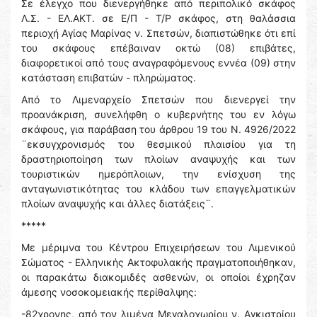
Σε έλεγχο που διενεργήθηκε από περιπολικό σκάφος
Λ.Σ. - ΕΛ.ΑΚΤ. σε Ε/Π - Τ/Ρ σκάφος, στη θαλάσσια
περιοχή Αγίας Μαρίνας ν. Σπετσών, διαπιστώθηκε ότι επί
του σκάφους επέβαιναν οκτώ (08) επιβάτες,
διαφορετικοί από τους αναγραφόμενους εννέα (09) στην
κατάσταση επιβατών - πληρώματος.
Από το Λιμεναρχείο Σπετσών που διενεργεί την
προανάκριση, συνελήφθη ο κυβερνήτης του εν λόγω
σκάφους, για παράβαση του άρθρου 19 του Ν. 4926/2022
¨εκσυγχρονισμός του θεσμικού πλαισίου για τη
δραστηριοποίηση των πλοίων αναψυχής και των
τουριστικών ημερόπλοιων, την ενίσχυση της
ανταγωνιστικότητας του κλάδου των επαγγελματικών
πλοίων αναψυχής και άλλες διατάξεις¨.
*****
Με μέριμνα του Κέντρου Επιχειρήσεων του Λιμενικού
Σώματος - Ελληνικής Ακτοφυλακής πραγματοποιήθηκαν,
οι παρακάτω διακομιδές ασθενών, οι οποίοι έχρηζαν
άμεσης νοσοκομειακής περίθαλψης:
-82χρονης, από τον λιμένα Μεγαλοχωρίου ν. Αγκιστρίου