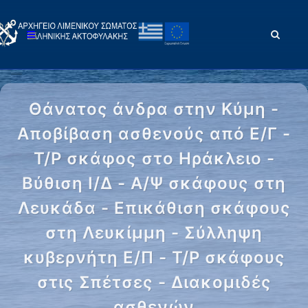
Θάνατος άνδρα στην Κύμη -
Αποβίβαση ασθενούς από Ε/Γ -
Τ/Ρ σκάφος στο Ηράκλειο -
Βύθιση Ι/Δ - Α/Ψ σκάφους στη
Λευκάδα - Επικάθιση σκάφους
στη Λευκίμμη - Σύλληψη
κυβερνήτη Ε/Π - Τ/Ρ σκάφους
στις Σπέτσες - Διακομιδές
ασθενών