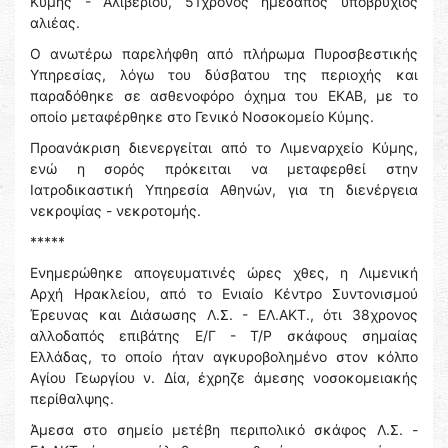
Κύμης - Αλιβερίου, 51χρονος ημεδαπός υποβρύχιος
αλιέας.
Ο ανωτέρω παρελήφθη από πλήρωμα Πυροσβεστικής
Υπηρεσίας, λόγω του δύσβατου της περιοχής και
παραδόθηκε σε ασθενοφόρο όχημα του ΕΚΑΒ, με το
οποίο μεταφέρθηκε στο Γενικό Νοσοκομείο Κύμης.
Προανάκριση διενεργείται από το Λιμεναρχείο Κύμης,
ενώ η σορός πρόκειται να μεταφερθεί στην
Ιατροδικαστική Υπηρεσία Αθηνών, για τη διενέργεια
νεκροψίας - νεκροτομής.
*****
Ενημερώθηκε απογευματινές ώρες χθες, η Λιμενική
Αρχή Ηρακλείου, από το Ενιαίο Κέντρο Συντονισμού
Έρευνας και Διάσωσης Λ.Σ. - ΕΛ.ΑΚΤ., ότι 38χρονος
αλλοδαπός επιβάτης Ε/Γ - Τ/Ρ σκάφους σημαίας
Ελλάδας, το οποίο ήταν αγκυροβολημένο στον κόλπο
Αγίου Γεωργίου ν. Δία, έχρηζε άμεσης νοσοκομειακής
περίθαλψης.
Άμεσα στο σημείο μετέβη περιπολικό σκάφος Λ.Σ. -