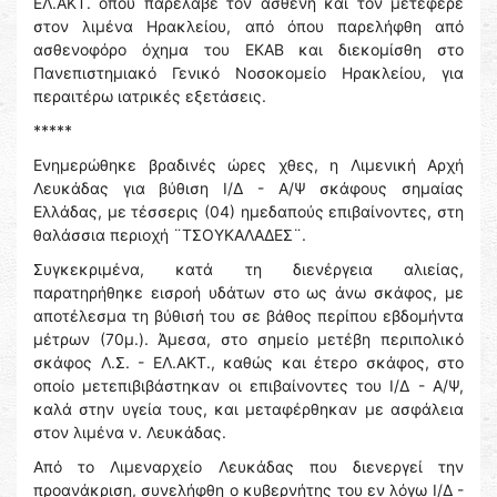
ΕΛ.ΑΚΤ. όπου παρέλαβε τον ασθενή και τον μετέφερε
στον λιμένα Ηρακλείου, από όπου παρελήφθη από
ασθενοφόρο όχημα του ΕΚΑΒ και διεκομίσθη στο
Πανεπιστημιακό Γενικό Νοσοκομείο Ηρακλείου, για
περαιτέρω ιατρικές εξετάσεις.
*****
Ενημερώθηκε βραδινές ώρες χθες, η Λιμενική Αρχή
Λευκάδας για βύθιση Ι/Δ - Α/Ψ σκάφους σημαίας
Ελλάδας, με τέσσερις (04) ημεδαπούς επιβαίνοντες, στη
θαλάσσια περιοχή ¨ΤΣΟΥΚΑΛΑΔΕΣ¨.
Συγκεκριμένα, κατά τη διενέργεια αλιείας,
παρατηρήθηκε εισροή υδάτων στο ως άνω σκάφος, με
αποτέλεσμα τη βύθισή του σε βάθος περίπου εβδομήντα
μέτρων (70μ.). Άμεσα, στο σημείο μετέβη περιπολικό
σκάφος Λ.Σ. - ΕΛ.ΑΚΤ., καθώς και έτερο σκάφος, στο
οποίο μετεπιβιβάστηκαν οι επιβαίνοντες του Ι/Δ - Α/Ψ,
καλά στην υγεία τους, και μεταφέρθηκαν με ασφάλεια
στον λιμένα ν. Λευκάδας.
Από το Λιμεναρχείο Λευκάδας που διενεργεί την
προανάκριση, συνελήφθη ο κυβερνήτης του εν λόγω Ι/Δ -