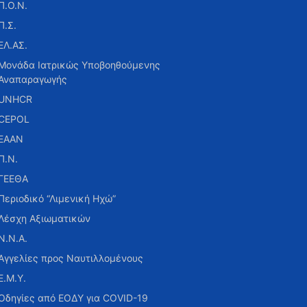
Π.Ο.Ν.
Π.Σ.
ΕΛ.ΑΣ.
Μονάδα Ιατρικώς Υποβοηθούμενης
Αναπαραγωγής
UNHCR
CEPOL
ΕΑΑΝ
Π.Ν.
ΓΕΕΘΑ
Περιοδικό “Λιμενική Ηχώ”
Λέσχη Αξιωματικών
Ν.Ν.Α.
Αγγελίες προς Ναυτιλλομένους
Ε.Μ.Υ.
Οδηγίες από ΕΟΔΥ για COVID-19