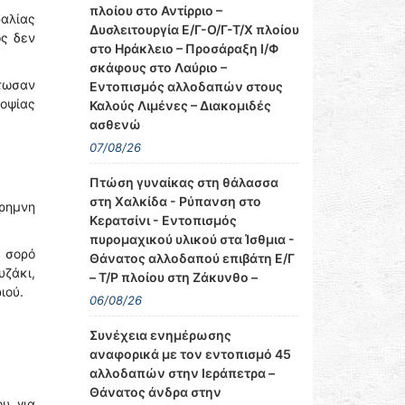
πλοίου στο Αντίρριο –
αλίας
Δυσλειτουργία Ε/Γ-Ο/Γ-Τ/Χ πλοίου
ώς δεν
στο Ηράκλειο – Προσάραξη Ι/Φ
σκάφους στο Λαύριο –
τωσαν
Εντοπισμός αλλοδαπών στους
οψίας
Καλούς Λιμένες – Διακομιδές
ασθενώ
07/08/26
Πτώση γυναίκας στη θάλασσα
στη Χαλκίδα - Ρύπανση στο
κρημνη
Κερατσίνι - Εντοπισμός
πυρομαχικού υλικού στα Ίσθμια -
ε σορό
Θάνατος αλλοδαπού επιβάτη Ε/Γ
ζάκι,
– Τ/Ρ πλοίου στη Ζάκυνθο –
ιού.
06/08/26
Συνέχεια ενημέρωσης
αναφορικά με τον εντοπισμό 45
αλλοδαπών στην Ιεράπετρα –
Θάνατος άνδρα στην
υ για