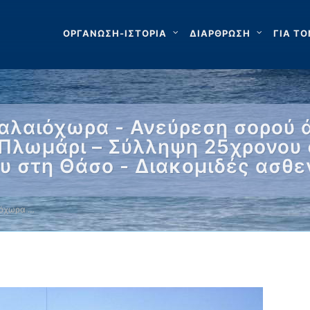
ΟΡΓΑΝΩΣΗ-ΙΣΤΟΡΙΑ
ΔΙΑΡΘΡΩΣΗ
ΓΙΑ ΤΟ
αλαιόχωρα - Ανεύρεση σορού
 Πλωμάρι – Σύλληψη 25χρονου 
υ στη Θάσο - Διακομιδές ασθ
ιόχωρα …