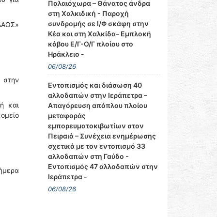
Παλαιόχωρα – Θάνατος άνδρα
στη Χαλκιδική - Παροχή
συνδρομής σε Ι/Φ σκάφη στην
ΛΑΟΣ»
Κέα και στη Χαλκίδα– Εμπλοκή
κάβου Ε/Γ-Ο/Γ πλοίου στο
Ηράκλειο -
06/08/26
 στην
Εντοπισμός και διάσωση 40
αλλοδαπών στην Ιεράπετρα –
ή και
Απαγόρευση απόπλου πλοίου
κομείο
μεταφοράς
εμπορευματοκιβωτίων στον
Πειραιά – Συνέχεια ενημέρωσης
σχετικά με τον εντοπισμό 33
αλλοδαπών στη Γαύδο -
Εντοπισμός 47 αλλοδαπών στην
ήμερα
Ιεράπετρα -
06/08/26