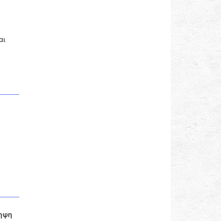
αι
ληψη