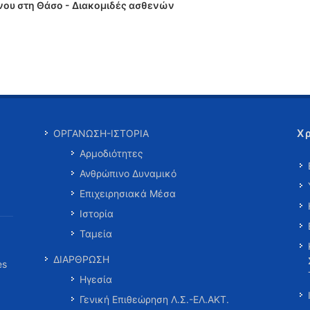
νου στη Θάσο - Διακομιδές ασθενών
Χ
ΟΡΓΑΝΩΣΗ-ΙΣΤΟΡΙΑ
Αρμοδιότητες
Ανθρώπινο Δυναμικό
Επιχειρησιακά Μέσα
Ιστορία
Ταμεία
ΔΙΑΡΘΡΩΣΗ
es
Ηγεσία
Γενική Επιθεώρηση Λ.Σ.-ΕΛ.ΑΚΤ.