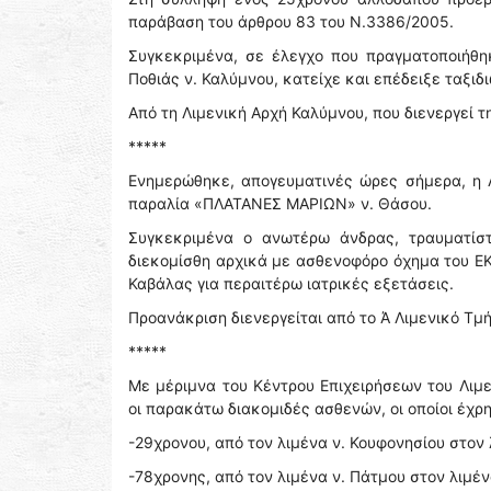
παράβαση του άρθρου 83 του Ν.3386/2005.
Συγκεκριμένα, σε έλεγχο που πραγματοποιήθη
Ποθιάς ν. Καλύμνου, κατείχε και επέδειξε ταξιδ
Από τη Λιμενική Αρχή Καλύμνου, που διενεργεί
*****
Ενημερώθηκε, απογευματινές ώρες σήμερα, η 
παραλία «ΠΛΑΤΑΝΕΣ ΜΑΡΙΩΝ» ν. Θάσου.
Συγκεκριμένα ο ανωτέρω άνδρας, τραυματίστ
διεκομίσθη αρχικά με ασθενοφόρο όχημα του ΕΚ
Καβάλας για περαιτέρω ιατρικές εξετάσεις.
Προανάκριση διενεργείται από το Ά Λιμενικό Τμ
*****
Με μέριμνα του Κέντρου Επιχειρήσεων του Λι
οι παρακάτω διακομιδές ασθενών, οι οποίοι έχ
-29χρονου, από τον λιμένα ν. Κουφονησίου στον λ
-78χρονης, από τον λιμένα ν. Πάτμου στον λιμέν