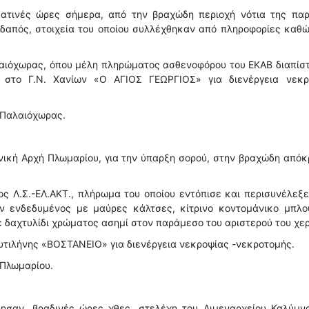
ματινές ώρες σήμερα, από την βραχώδη περιοχή νότια της παρ
δαπός, στοιχεία του οποίου συλλέχθηκαν από πληροφορίες καθ
λαιόχωρας, όπου μέλη πληρώματος ασθενοφόρου του ΕΚΑΒ διαπίσ
στο Γ.Ν. Χανίων «Ο ΑΓΙΟΣ ΓΕΩΡΓΙΟΣ» για διενέργεια νεκρ
 Παλαιόχωρας.
ική Αρχή Πλωμαρίου, για την ύπαρξη σορού, στην βραχώδη από
ς Λ.Σ.-ΕΛ.ΑΚΤ., πλήρωμα του οποίου εντόπισε και περισυνέλεξ
ν ενδεδυμένος με μαύρες κάλτσες, κίτρινο κοντομάνικο μπλου
 δαχτυλίδι χρώματος ασημί στον παράμεσο του αριστερού του χερ
τιλήνης «ΒΟΣΤΑΝΕΙΟ» για διενέργεια νεκροψίας -νεκροτομής.
 Πλωμαρίου.
σαν, βραδινές ώρες χθες, στελέχη του Λιμεναρχείου Καλύμνο