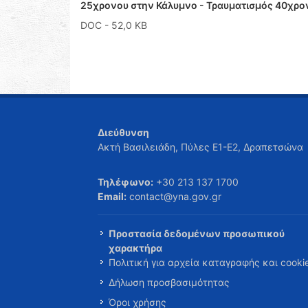
25χρονου στην Κάλυμνο - Τραυματισμός 40χρο
DOC
- 52,0 KB
Διεύθυνση
Ακτή Βασιλειάδη, Πύλες Ε1-Ε2, Δραπετσώνα
Τηλέφωνο:
+30 213 137 1700
Email:
contact@yna.gov.gr
Προστασία δεδομένων προσωπικού
χαρακτήρα
Πολιτική για αρχεία καταγραφής και cooki
Δήλωση προσβασιμότητας
Όροι χρήσης