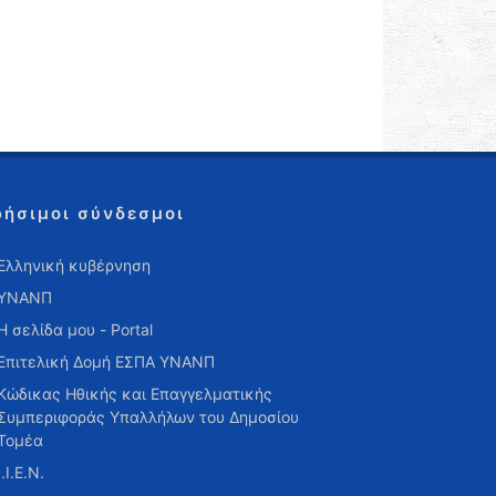
ρήσιμοι σύνδεσμοι
Ελληνική κυβέρνηση
ΥΝΑΝΠ
Η σελίδα μου - Portal
Επιτελική Δομή ΕΣΠΑ ΥΝΑΝΠ
Κώδικας Ηθικής και Επαγγελματικής
Συμπεριφοράς Υπαλλήλων του Δημοσίου
Τομέα
Ι.Ι.Ε.Ν.