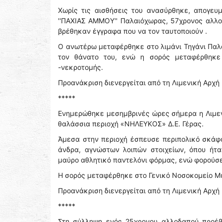
Χωρίς τις αισθήσεις του ανασύρθηκε, απογευ
''ΠΑΧΙΑΣ ΑΜΜΟΥ'' Παλαιόχωρας, 57χρονος αλλο
βρέθηκαν έγγραφα που να τον ταυτοποιούν .
Ο ανωτέρω μεταφέρθηκε στο λιμάνι Τηγάνι Πα
τον θάνατο του, ενώ η σορός μεταφέρθηκε 
-νεκροτομής.
Προανάκριση διενεργείται από τη Λιμενική Αρχή
*****
Ενημερώθηκε μεσημβρινές ώρες σήμερα η Λιμεν
θαλάσσια περιοχή «ΝΗΛΕΥΚΟΣ» Δ.Ε. Γέρας.
Άμεσα στην περιοχή έσπευσε περιπολικό σκάφο
άνδρα, αγνώστων λοιπών στοιχείων, όπου ήτα
μαύρο αθλητικό παντελόνι φόρμας, ενώ φορούσε
Η σορός μεταφέρθηκε στο Γενικό Νοσοκομείο Μυ
Προανάκριση διενεργείται από τη Λιμενική Αρχή
*****
Στη σύλληψη ενός 25χρονου αλλοδαπού προέβη