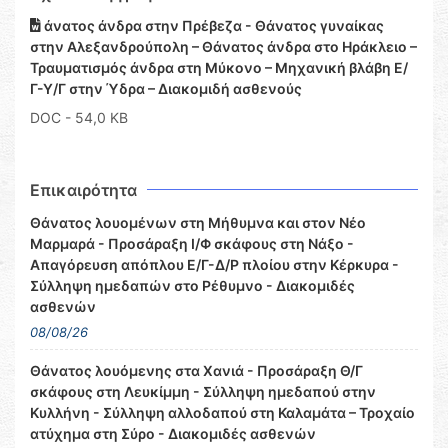
άνατος άνδρα στην Πρέβεζα - Θάνατος γυναίκας
στην Αλεξανδρούπολη – Θάνατος άνδρα στο Ηράκλειο –
Τραυματισμός άνδρα στη Μύκονο – Μηχανική βλάβη Ε/
Γ-Υ/Γ στην Ύδρα – Διακομιδή ασθενούς
DOC
- 54,0 KB
Επικαιρότητα
Θάνατος λουομένων στη Μήθυμνα και στον Νέο
Μαρμαρά - Προσάραξη Ι/Φ σκάφους στη Νάξο -
Απαγόρευση απόπλου Ε/Γ-Δ/Ρ πλοίου στην Κέρκυρα -
Σύλληψη ημεδαπών στο Ρέθυμνο - Διακομιδές
ασθενών
08/08/26
Θάνατος λουόμενης στα Χανιά - Προσάραξη Θ/Γ
σκάφους στη Λευκίμμη - Σύλληψη ημεδαπού στην
Κυλλήνη - Σύλληψη αλλοδαπού στη Καλαμάτα – Τροχαίο
ατύχημα στη Σύρο - Διακομιδές ασθενών