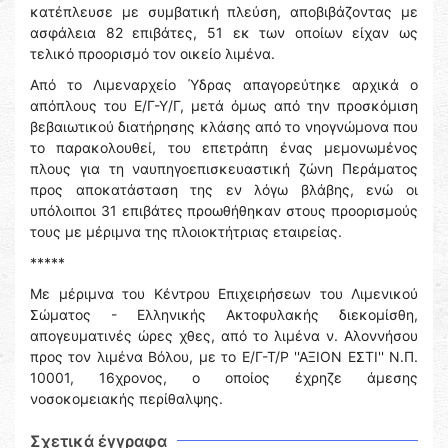
κατέπλευσε με συμβατική πλεύση, αποβιβάζοντας με
ασφάλεια 82 επιβάτες, 51 εκ των οποίων είχαν ως
τελικό προορισμό τον οικείο λιμένα.
Από το Λιμεναρχείο Ύδρας απαγορεύτηκε αρχικά ο
απόπλους του Ε/Γ-Υ/Γ, μετά όμως από την προσκόμιση
βεβαιωτικού διατήρησης κλάσης από το νηογνώμονα που
το παρακολουθεί, του επετράπη ένας μεμονωμένος
πλους για τη ναυπηγοεπισκευαστική ζώνη Περάματος
προς αποκατάσταση της εν λόγω βλάβης, ενώ οι
υπόλοιποι 31 επιβάτες προωθήθηκαν στους προορισμούς
τους με μέριμνα της πλοιοκτήτριας εταιρείας.
*****
Με μέριμνα του Κέντρου Επιχειρήσεων του Λιμενικού
Σώματος - Ελληνικής Ακτοφυλακής διεκομίσθη,
απογευματινές ώρες χθες, από το λιμένα ν. Αλοννήσου
προς τον λιμένα Βόλου, με το Ε/Γ-Τ/Ρ ''ΑΞΙΟΝ ΕΣΤΙ'' Ν.Π.
10001, 16χρονος, ο οποίος έχρηζε άμεσης
νοσοκομειακής περίθαλψης.
Σχετικά έγγραφα