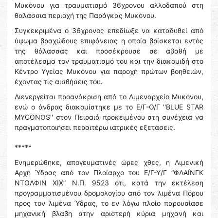
Μυκόνου για τραυματισμό 36χρονου αλλοδαπού στη
θαλάσσια περιοχή της Παράγκας Μυκόνου.
Συγκεκριμένα ο 36χρονος επεδίωξε να καταδυθεί από
ύψωμα βραχώδους επιφάνειας η οποία βρίσκεται εντός
της θάλασσας και προσέκρουσε σε αβαθή με
αποτέλεσμα τον τραυματισμό του και την διακομιδή στο
Κέντρο Υγείας Μυκόνου για παροχή πρώτων βοηθειών,
έχοντας τις αισθήσεις του.
Διενεργείται προανάκριση από το Λιμεναρχείο Μυκόνου,
ενώ ο άνδρας διακομίστηκε με το Ε/Γ-Ο/Γ ''BLUE STAR
MYCONOS'' στον Πειραιά προκειμένου στη συνέχεια να
πραγματοποιήσει περαιτέρω ιατρικές εξετάσεις.
*****
Ενημερώθηκε, απογευματινές ώρες χθες, η Λιμενική
Αρχή Ύδρας από τον Πλοίαρχο του Ε/Γ-Υ/Γ “ΦΛΑΪΝΓΚ
ΝΤΟΛΦΙΝ ΧΙΧ” Ν.Π. 9523 ότι, κατά την εκτέλεση
προγραμματισμένου δρομολογίου από τον λιμένα Πόρου
προς τον λιμένα Ύδρας, το εν λόγω πλοίο παρουσίασε
μηχανική βλάβη στην αριστερή κύρια μηχανή και