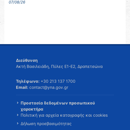
07/08/26
Διεύθυνση
Ακτή Βασιλειάδη, Πύλες Ε1-Ε2, Δραπετσώνα
Τηλέφωνο:
+30 213 137 1700
Email:
contact@yna.gov.gr
Προστασία δεδομένων προσωπικού
χαρακτήρα
Πολιτική για αρχεία καταγραφής και cookies
Δήλωση προσβασιμότητας