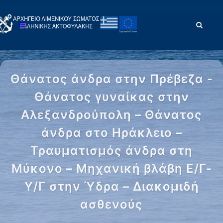
Θάνατος άνδρα στην Πρέβεζα -
Θάνατος γυναίκας στην
Αλεξανδρούπολη – Θάνατος
άνδρα στο Ηράκλειο –
Τραυματισμός άνδρα στη
Μύκονο – Μηχανική βλάβη Ε/Γ-
Υ/Γ στην Ύδρα – Διακομιδή
ασθενούς