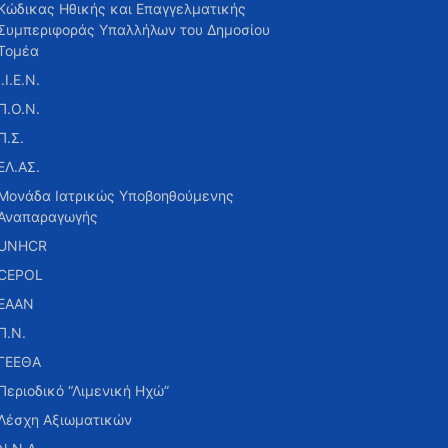
Κώδικας Ηθικής και Επαγγελματικής
Συμπεριφοράς Υπαλλήλων του Δημοσίου
Τομέα
Ι.Ι.Ε.Ν.
Π.Ο.Ν.
Π.Σ.
ΕΛ.ΑΣ.
Μονάδα Ιατρικώς Υποβοηθούμενης
Αναπαραγωγής
UNHCR
CEPOL
ΕΑΑΝ
Π.Ν.
ΓΕΕΘΑ
Περιοδικό “Λιμενική Ηχώ”
Λέσχη Αξιωματικών