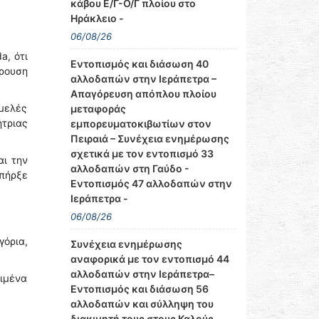
κάβου Ε/Γ-Ο/Γ πλοίου στο
Ηράκλειο -
06/08/26
a, ότι
Εντοπισμός και διάσωση 40
ρουση
αλλοδαπών στην Ιεράπετρα –
Απαγόρευση απόπλου πλοίου
αμελές
μεταφοράς
ήτριας
εμπορευματοκιβωτίων στον
Πειραιά – Συνέχεια ενημέρωσης
σχετικά με τον εντοπισμό 33
αι την
αλλοδαπών στη Γαύδο -
υπήρξε
Εντοπισμός 47 αλλοδαπών στην
Ιεράπετρα -
06/08/26
γόρια,
Συνέχεια ενημέρωσης
αναφορικά με τον εντοπισμό 44
αλλοδαπών στην Ιεράπετρα–
ιμένα
Εντοπισμός και διάσωση 56
αλλοδαπών και σύλληψη του
διακινητή τους στους Καλούς