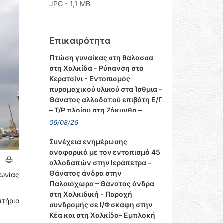
JPG - 1,1 MB
Επικαιρότητα
Πτώση γυναίκας στη θάλασσα
στη Χαλκίδα - Ρύπανση στο
Κερατσίνι - Εντοπισμός
πυρομαχικού υλικού στα Ίσθμια -
Θάνατος αλλοδαπού επιβάτη Ε/Γ
– Τ/Ρ πλοίου στη Ζάκυνθο –
06/08/26
Συνέχεια ενημέρωσης
αναφορικά με τον εντοπισμό 45
αλλοδαπών στην Ιεράπετρα –
Θάνατος άνδρα στην
ωνίας
Παλαιόχωρα – Θάνατος άνδρα
στη Χαλκιδική - Παροχή
τήριο
συνδρομής σε Ι/Φ σκάφη στην
Κέα και στη Χαλκίδα– Εμπλοκή