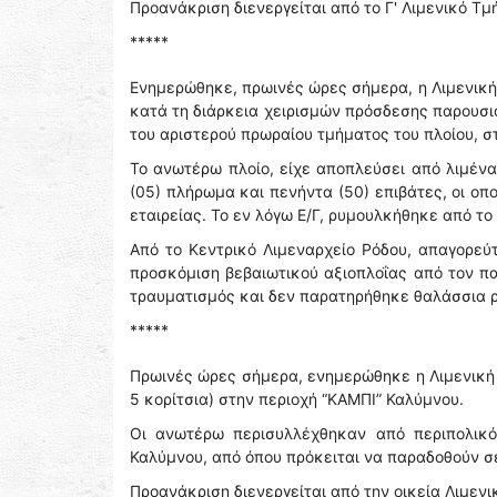
Προανάκριση διενεργείται από το Γ' Λιμενικό Τ
*****
Ενημερώθηκε, πρωινές ώρες σήμερα, η Λιμενική 
κατά τη διάρκεια χειρισμών πρόσδεσης παρου
του αριστερού πρωραίου τμήματος του πλοίου, στ
Το ανωτέρω πλοίο, είχε αποπλεύσει από λιμένα
(05) πλήρωμα και πενήντα (50) επιβάτες, οι οπ
εταιρείας. Το εν λόγω Ε/Γ, ρυμουλκήθηκε από το 
Από το Κεντρικό Λιμεναρχείο Ρόδου, απαγορεύ
προσκόμιση βεβαιωτικού αξιοπλοΐας από τον π
τραυματισμός και δεν παρατηρήθηκε θαλάσσια 
*****
Πρωινές ώρες σήμερα, ενημερώθηκε η Λιμενική 
5 κορίτσια) στην περιοχή “ΚΑΜΠΙ” Καλύμνου.
Οι ανωτέρω περισυλλέχθηκαν από περιπολικό
Καλύμνου, από όπου πρόκειται να παραδοθούν σε
Προανάκριση διενεργείται από την οικεία Λιμενι