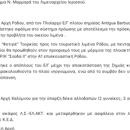
μήμα Ν. Μαρμαρά του Λιμεναρχείου Ιερισσού.
Αρχή Ρόδου, από τον Πλοίαρχο Ε/Γ πλοίου σημαίας Antigua Barbud
σιάστηκε σφάλμα στο σύστημα πρόωσης με αποτέλεσμα την πρόσκ
ην προβλήτα του οικείου λιμένα .
 “Φετιγιέ” Τουρκίας προς τον τουριστικό λιμένα Ρόδου, με πεντ
οίοι θα προωθηθούν στον προορισμό τους με μέριμνα της πλοιοκτ
Ρ/Κ “Σούδα ΙΙ” στην Α1 επισκευαστική Ρόδου.
τηκε ο απόπλους του Ε/Γ μέχρι την αποκατάσταση της ζημιάς κ
αρακολουθούντα το πλοίο νηογνώμονα, ενώ από το συμβάν δεν 
ρύπανση.
Αρχή Καλύμνου για την ύπαρξη δέκα αλλοδαπών (2 γυναίκες, 3 α
 σκάφος Λ.Σ.-ΕΛ.ΑΚΤ. και μεταφέρθηκαν με ασφάλεια στον λ
 Κ.Ε.Δ.
κή Αρχή.