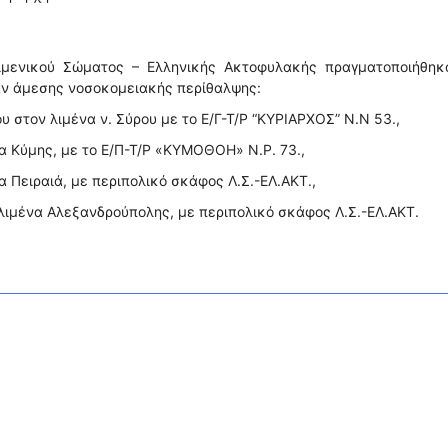
ιμενικού Σώματος – Ελληνικής Ακτοφυλακής πραγματοποιήθηκα
αν άμεσης νοσοκομειακής περίθαλψης:
υ στον λιμένα ν. Σύρου με το Ε/Γ-Τ/Ρ “ΚΥΡΙΑΡΧΟΣ” Ν.Ν 53.,
να Κύμης, με το Ε/Π-Τ/Ρ «ΚΥΜΟΘΟΗ» Ν.Ρ. 73.,
α Πειραιά, με περιπολικό σκάφος Λ.Σ.-ΕΛ.ΑΚΤ.,
λιμένα Αλεξανδρούπολης, με περιπολικό σκάφος Λ.Σ.-ΕΛ.ΑΚΤ.