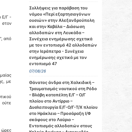
Συλλήψεις για παράβαση του
νόμου «Περί εξαρτησιογόνων
 Ε/Γ -
ουσιών» στην Αλεξανδρούπολη
υ στον
και στην Καβάλα – Διάσωση
αλλοδαπών στη Λευκάδα –
', από
Συνέχεια ενημέρωσης σχετικά
με τον εντοπισμό 42 αλλοδαπών
στην Ιεράπετρα - Συνέχεια
ενημέρωσης σχετικά με τον
εντοπισμό 47
07/08/26
ημαίας
ς, με
Θάνατος άνδρα στη Χαλκιδική –
Τραυματισμός ναυτικού στη Ρόδο
– Βλάβη καταπέλτη Ε/Γ – Ο/Γ
τικού
πλοίου στο Αντίρριο –
 ούτε
Δυσλειτουργία Ε/Γ-Ο/Γ-Τ/Χ πλοίου
στο Ηράκλειο – Προσάραξη Ι/Φ
σκάφους στο Λαύριο –
Εντοπισμός αλλοδαπών στους
ς ώρες
Καλούς Λιμένες – Διακομιδές