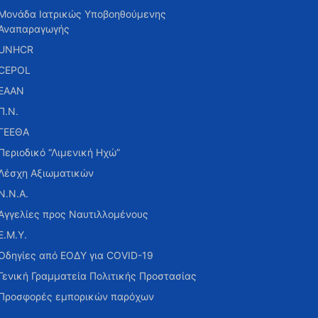
Μονάδα Ιατρικώς Υποβοηθούμενης
Αναπαραγωγής
UNHCR
CEPOL
ΕΑΑΝ
Π.Ν.
ΓΕΕΘΑ
Περιοδικό “Λιμενική Ηχώ”
Λέσχη Αξιωματικών
Ν.Ν.Α.
Αγγελίες προς Ναυτιλλομένους
Ε.Μ.Υ.
Οδηγίες από ΕΟΔΥ για COVID-19
Γενική Γραμματεία Πολιτικής Προστασίας
Προσφορές εμπορικών παρόχων