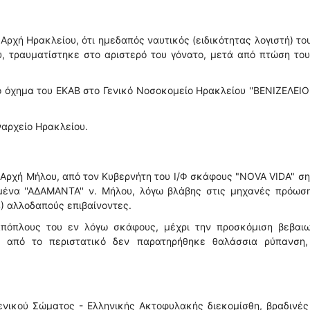
ρχή Ηρακλείου, ότι ημεδαπός ναυτικός (ειδικότητας λογιστή) του
ρου, τραυματίστηκε στο αριστερό του γόνατο, μετά από πτώση το
όχημα του ΕΚΑΒ στο Γενικό Νοσοκομείο Ηρακλείου ''ΒΕΝΙΖΕΛΕΙΟ'
ναρχείο Ηρακλείου.
Αρχή Μήλου, από τον Κυβερνήτη του Ι/Φ σκάφους "NOVA VIDA" σ
μένα ''ΑΔΑΜΑΝΤΑ'' ν. Μήλου, λόγω βλάβης στις μηχανές πρόωση
) αλλοδαπούς επιβαίνοντες.
πόπλους του εν λόγω σκάφους, μέχρι την προσκόμιση βεβαιω
ώ από το περιστατικό δεν παρατηρήθηκε θαλάσσια ρύπανση,
ενικού Σώματος - Ελληνικής Ακτοφυλακής διεκομίσθη, βραδινέ