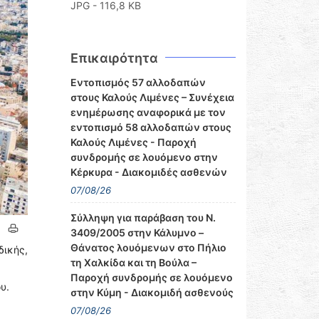
JPG - 116,8 KB
Επικαιρότητα
Εντοπισμός 57 αλλοδαπών
στους Καλούς Λιμένες – Συνέχεια
ενημέρωσης αναφορικά με τον
εντοπισμό 58 αλλοδαπών στους
Καλούς Λιμένες - Παροχή
συνδρομής σε λουόμενο στην
Κέρκυρα - Διακομιδές ασθενών
07/08/26
Σύλληψη για παράβαση του Ν.
3409/2005 στην Κάλυμνο –
Θάνατος λουόμενων στο Πήλιο
δικής,
τη Χαλκίδα και τη Βούλα –
Παροχή συνδρομής σε λουόμενο
υ.
στην Κύμη - Διακομιδή ασθενούς
07/08/26