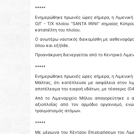
*****
Ενημερώθηκε πρωινές ώρες σήμερα, η Λιμενική Α
Ο/Γ - Τ/Χ πλοίου ''SANTA IRINI'' σημαίας Κύπ
καταπέλτη του πλοίου.
Ο ανωτέρω ναυτικός διεκομίσθη με ασθενοφόρο 
όπου και εξήλθε.
Προανάκριση διενεργείται από το Κεντρικό Λιμε
*****
Ενημερώθηκε πρωινές ώρες σήμερα, η Λιμενική 
Μάλτας, ότι κατέπλευσε με ασφάλεια στον λι
αποτέλεσμα την εισροή υδάτων, με τέσσερις (04
Από το Λιμεναρχείο Μήλου απαγορεύτηκε ο α
αξιοπλοΐας από τον αρμόδιο οργανισμό, εν
τραυματισμός ατόμων.
*****
Με μέριμνα του Κέντρου Επιχειρήσεων του Λιμ