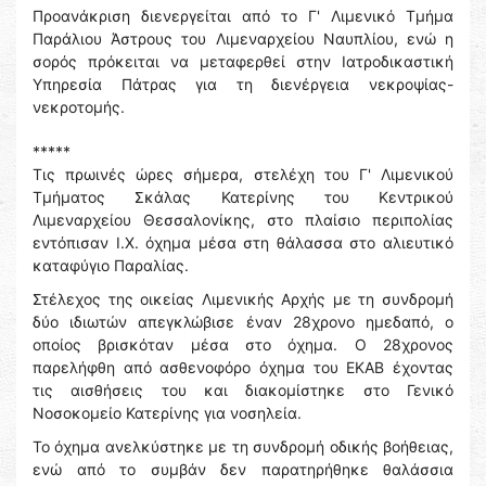
Προανάκριση διενεργείται από το Γ' Λιμενικό Τμήμα
Παράλιου Άστρους του Λιμεναρχείου Ναυπλίου, ενώ η
σορός πρόκειται να μεταφερθεί στην Ιατροδικαστική
Υπηρεσία Πάτρας για τη διενέργεια νεκροψίας-
νεκροτομής.
*****
Τις πρωινές ώρες σήμερα, στελέχη του Γ' Λιμενικού
Τμήματος Σκάλας Κατερίνης του Κεντρικού
Λιμεναρχείου Θεσσαλονίκης, στο πλαίσιο περιπολίας
εντόπισαν Ι.Χ. όχημα μέσα στη θάλασσα στο αλιευτικό
καταφύγιο Παραλίας.
Στέλεχος της οικείας Λιμενικής Αρχής με τη συνδρομή
δύο ιδιωτών απεγκλώβισε έναν 28χρονο ημεδαπό, ο
οποίος βρισκόταν μέσα στο όχημα. Ο 28χρονος
παρελήφθη από ασθενοφόρο όχημα του ΕΚΑΒ έχοντας
τις αισθήσεις του και διακομίστηκε στο Γενικό
Νοσοκομείο Κατερίνης για νοσηλεία.
Το όχημα ανελκύστηκε με τη συνδρομή οδικής βοήθειας,
ενώ από το συμβάν δεν παρατηρήθηκε θαλάσσια