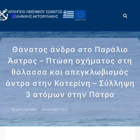
Θάνατος άνδρα στο Παράλιο
Άστρος – Πτώση οχήματος στη
θάλασσα και απεγκλωβισμός
άντρα στην Κατερίνη – Σύλληψη
3 ατόμων στην Πάτρα
Αρχική σελίδα
Επικαιρότητα
Θάνατος άνδρα στο Παράλιο …