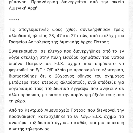
ρύπανση. Προανάκριση διενεργείται από την οικεία
Λιμενική Αρχή.
*****
Τις απογευματινές ώρες χθες, συνελήφθησαν τρεις
αλλοδαποί, ηλικίας 28, 47 και 27 ετών, από στελέχη του
Γραφείου Ασφάλειας της Λιμενικής Αρχής Πάτρας.
Συγκεκριμένα, σε έλεγχο που διενεργήθηκε από τα εν
λόγω στελέχη στην πύλη εισόδου οχημάτων του νότιου
λιμένα Πατρών σε Ε.Ι.Χ. όχημα που επρόκειτο να
φορτωθεί σε Ε/Γ - Ο/Γ πλοίο με προορισμό το εξωτερικό,
διαπιστώθηκε ότι ο 28χρονος οδηγός του οχήματος
μετέφερε τους έτερους αλλοδαπούς, ενώ επέδειξε για
λογαριασμό τους ταξιδιωτικά έγγραφα που ανήκουν σε
άλλα πρόσωπα, με σκοπό την παράνομη έξοδο τους από
τη χώρα.
Από το Κεντρικό Λιμεναρχείο Πάτρας που διενεργεί την
προανάκριση, κατασχέθηκε το εν λόγω Ε.Ι.Χ. όχημα, τα
ανωτέρω ταξιδιωτικά έγγραφα καθώς και μια συσκευή
κινητής τηλεφωνίας.