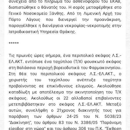
συνέχεια από το πλήρωμα του ασθενοφόρου του ΕΚΑΒ,
διαπιστώθηκε ο θάνατός του. Η σορός μεταφέρθηκε στο
Γενικό Νοσοκομείο Ξάνθης. Από τη Λιμενική Αρχή του
Πόρτο Λάγους που διενεργεί την προανάκριση,
παραγγέλθηκε η διενέργεια νεκροψίας-νεκροτομής στην
Ιατροδικαστική Υπηρεσία Θράκης.
*****
Τις πρωινές ώρες σήμερα, ένα περιπολικό σκάφος Λ.Σ.-
ΕΛ.ΑΚΤ. εντόπισε ένα ταχύπλοο (Τ/Χ) φουσκωτό σκάφος
στη θαλάσσια περιοχή βορειοδυτικά του Φαρμακονησίου.
Στη θέα του περιπολικού σκάφους Λ.Σ.-ΕΛ.ΑΚΤ., ο
χειριστής του ταχύπλοου ανέπτυξε ταχύτητα
προβαίνοντας σε επικίνδυνους ελιγμούς. Ακολούθησε
καταδίωξη με αποτέλεσμα την ακινητοποίηση του Τ/Χ
σκάφους. Ακολούθως οι 22 αλλοδαποί επιβαίνοντες
μετεπιβιβάστηκαν στο σκάφος Λ.Σ.-ΕΛ.ΑΚΤ. Μεταξύ
αυτών, συνελήφθη ο 21χρονος διακινητής τους για
παράβαση των άρθρων 24-25 του Ν. 5038/23
“Διακίνηση”, του άρθρου 83 του Ν. 3386/05 “Παράνομη
είσοδος στη χώρα” και του άρθρου 306 του Π.Κ. “Έκθεση