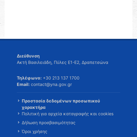
Διεύθυνση
Ακτή Βασιλειάδη, Πύλες Ε1-Ε2, Δραπετσώνα
Τηλέφωνο:
+30 213 137 1700
Email:
contact@yna.gov.gr
Προστασία δεδομένων προσωπικού
χαρακτήρα
Πολιτική για αρχεία καταγραφής και cookies
Δήλωση προσβασιμότητας
Όροι χρήσης