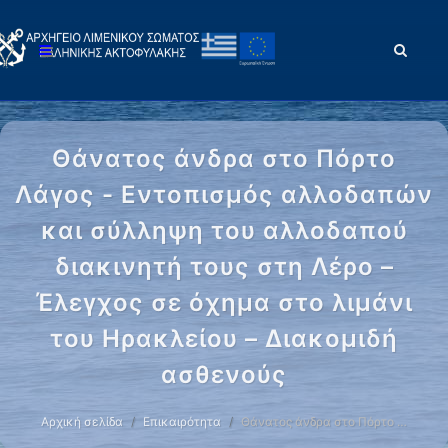
Θάνατος άνδρα στο Πόρτο
Λάγος - Εντοπισμός αλλοδαπών
και σύλληψη του αλλοδαπού
διακινητή τους στη Λέρο –
Έλεγχος σε όχημα στο λιμάνι
του Ηρακλείου – Διακομιδή
ασθενούς
Αρχική σελίδα
Επικαιρότητα
Θάνατος άνδρα στο Πόρτο …