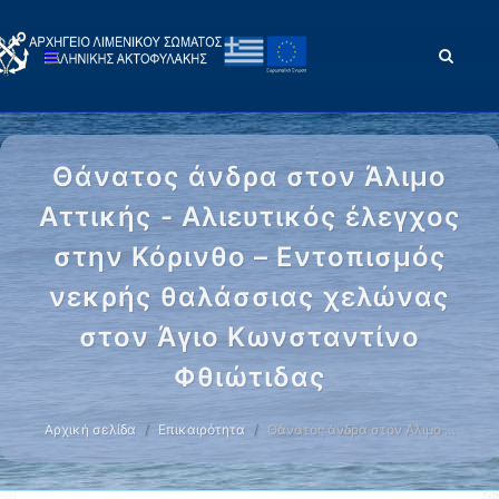
Θάνατος άνδρα στον Άλιμο
Αττικής - Αλιευτικός έλεγχος
στην Κόρινθο – Εντοπισμός
νεκρής θαλάσσιας χελώνας
στον Άγιο Κωνσταντίνο
Φθιώτιδας
Αρχική σελίδα
Επικαιρότητα
Θάνατος άνδρα στον Άλιμο …