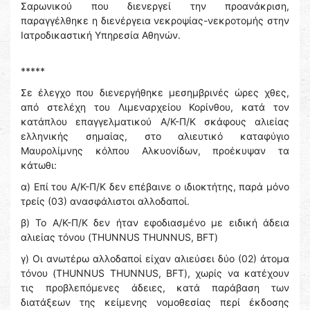
Σαρωνικού που διενεργεί την προανάκριση,
παραγγέλθηκε η διενέργεια νεκροψίας-νεκροτομής στην
Ιατροδικαστική Υπηρεσία Αθηνών.
*****
Σε έλεγχο που διενεργήθηκε μεσημβρινές ώρες χθες,
από στελέχη του Λιμεναρχείου Κορίνθου, κατά τον
κατάπλου επαγγελματικού Α/Κ-Π/Κ σκάφους αλιείας
ελληνικής σημαίας, στο αλιευτικό καταφύγιο
Μαυρολίμνης κόλπου Αλκυονίδων, προέκυψαν τα
κάτωθι:
α) Επί του Α/Κ-Π/Κ δεν επέβαινε ο ιδιοκτήτης, παρά μόνο
τρείς (03) ανασφάλιστοι αλλοδαποί.
β) Το Α/Κ-Π/Κ δεν ήταν εφοδιασμένο με ειδική άδεια
αλιείας τόνου (THUNNUS THUNNUS, BFT)
γ) Οι ανωτέρω αλλοδαποί είχαν αλιεύσει δύο (02) άτομα
τόνου (THUNNUS THUNNUS, BFT), χωρίς να κατέχουν
τις προβλεπόμενες άδειες, κατά παράβαση των
διατάξεων της κείμενης νομοθεσίας περί έκδοσης