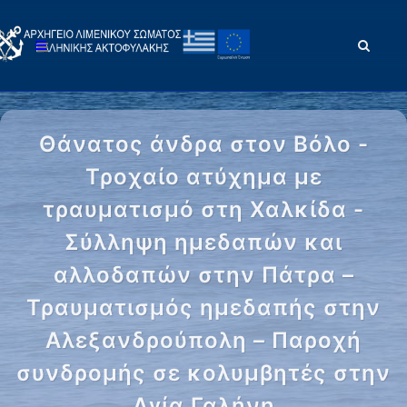
Θάνατος άνδρα στον Βόλο -
Τροχαίο ατύχημα με
τραυματισμό στη Χαλκίδα -
Σύλληψη ημεδαπών και
αλλοδαπών στην Πάτρα –
Τραυματισμός ημεδαπής στην
Αλεξανδρούπολη – Παροχή
συνδρομής σε κολυμβητές στην
Αγία Γαλήνη