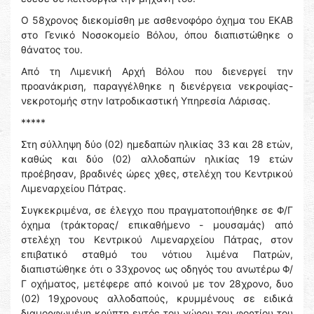
Ο 58χρονος διεκομίσθη με ασθενοφόρο όχημα του ΕΚΑΒ
στο Γενικό Νοσοκομείο Βόλου, όπου διαπιστώθηκε ο
θάνατος του.
Από τη Λιμενική Αρχή Βόλου που διενεργεί την
προανάκριση, παραγγέλθηκε η διενέργεια νεκροψίας-
νεκροτομής στην Ιατροδικαστική Υπηρεσία Λάρισας.
*****
Στη σύλληψη δύο (02) ημεδαπών ηλικίας 33 και 28 ετών,
καθώς και δύο (02) αλλοδαπών ηλικίας 19 ετών
προέβησαν, βραδινές ώρες χθες, στελέχη του Κεντρικού
Λιμεναρχείου Πάτρας.
Συγκεκριμένα, σε έλεγχο που πραγματοποιήθηκε σε Φ/Γ
όχημα (τράκτορας/ επικαθήμενο - μουσαμάς) από
στελέχη του Κεντρικού Λιμεναρχείου Πάτρας, στον
επιβατικό σταθμό του νότιου λιμένα Πατρών,
διαπιστώθηκε ότι ο 33χρονος ως οδηγός του ανωτέρω Φ/
Γ οχήματος, μετέφερε από κοινού με τον 28χρονο, δυο
(02) 19χρονους αλλοδαπούς, κρυμμένους σε ειδικά
διαμορφωμένη κρύπτη εντός του χώρου του φορτίου του