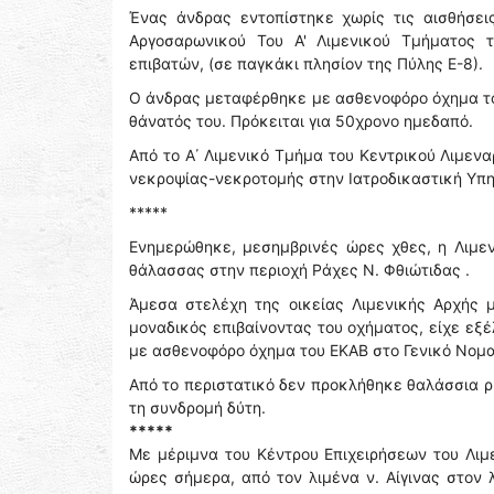
Ένας άνδρας εντοπίστηκε χωρίς τις αισθήσει
Αργοσαρωνικού Του Α' Λιμενικού Τμήματος τ
επιβατών, (σε παγκάκι πλησίον της Πύλης Ε-8).
Ο άνδρας μεταφέρθηκε με ασθενοφόρο όχημα του
θάνατός του. Πρόκειται για 50χρονο ημεδαπό.
Από το Α΄ Λιμενικό Τμήμα του Κεντρικού Λιμενα
νεκροψίας-νεκροτομής στην Ιατροδικαστική Υπη
*****
Ενημερώθηκε, μεσημβρινές ώρες χθες, η Λιμενι
θάλασσας στην περιοχή Ράχες Ν. Φθιώτιδας .
Άμεσα στελέχη της οικείας Λιμενικής Αρχής 
μοναδικός επιβαίνοντας του οχήματος, είχε εξ
με ασθενοφόρο όχημα του ΕΚΑΒ στο Γενικό Νομα
Από το περιστατικό δεν προκλήθηκε θαλάσσια 
τη συνδρομή δύτη.
*****
Με μέριμνα του Κέντρου Επιχειρήσεων του Λι
ώρες σήμερα, από τον λιμένα ν. Αίγινας στον 