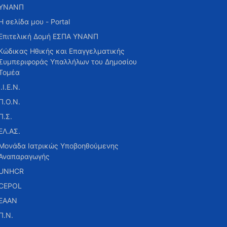
ΥΝΑΝΠ
Η σελίδα μου - Portal
Επιτελική Δομή ΕΣΠΑ ΥΝΑΝΠ
Κώδικας Ηθικής και Επαγγελματικής
Συμπεριφοράς Υπαλλήλων του Δημοσίου
Τομέα
Ι.Ι.Ε.Ν.
Π.Ο.Ν.
Π.Σ.
ΕΛ.ΑΣ.
Μονάδα Ιατρικώς Υποβοηθούμενης
Αναπαραγωγής
UNHCR
CEPOL
ΕΑΑΝ
Π.Ν.