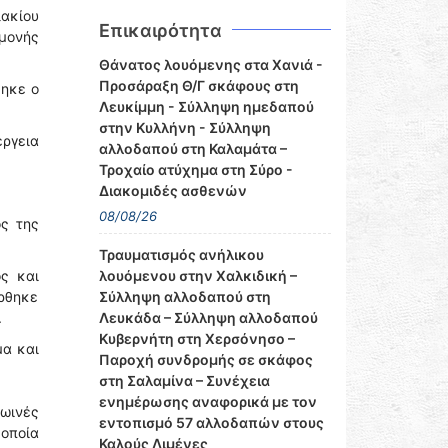
ακίου
Επικαιρότητα
μονής
Θάνατος λουόμενης στα Χανιά -
Προσάραξη Θ/Γ σκάφους στη
θηκε ο
Λευκίμμη - Σύλληψη ημεδαπού
στην Κυλλήνη - Σύλληψη
έργεια
αλλοδαπού στη Καλαμάτα –
Τροχαίο ατύχημα στη Σύρο -
Διακομιδές ασθενών
08/08/26
ός της
Τραυματισμός ανήλικου
ς και
λουόμενου στην Χαλκιδική –
έρθηκε
Σύλληψη αλλοδαπού στη
.
Λευκάδα – Σύλληψη αλλοδαπού
Κυβερνήτη στη Χερσόνησο –
μα και
Παροχή συνδρομής σε σκάφος
στη Σαλαμίνα – Συνέχεια
ενημέρωσης αναφορικά με τον
ωινές
εντοπισμό 57 αλλοδαπών στους
 οποία
Καλούς Λιμένες