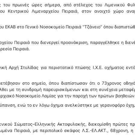
ς του πρωινές ώρες σήμερα, από στέλεχος του Λιμενικού Φυλ
ου Κεντρικού Λιμεναρχείου Πειραιά, στον ανοιχτό χώρο ανα
 ΕΚΑΒ στο Γενικό Νοσοκομείο Πειραιά ''Τζἀνειο'' όπου διαπιστώ
ρχείου Πειραιά που διενεργεί προανάκριση, παραγγέλθηκε η διεν
ρεσία Πειραιά.
κή Αρχή Στυλίδας για περιστατικό πτώσης Ι.Χ.Ε. οχήματος εντ
μετέβησαν στο σημείο, όπου διαπίστωσαν ότι ο 73χρονος οδηγό
έλθει με τη συνδρομή παρευρισκόμενων και στη συνέχεια μεταφ
ρχιακό Νοσοκομείο Λαμίας για την παροχή των πρώτων βοηθειών
ρύπανση, ενώ το εν λόγω όχημα ανελκύστηκε με γερανοφόρο όχη
μενικού Σώματος–Ελληνικής Ακτοφυλακής, διεκομίσθη πρώτες πρ
λιμένα Πειραιά, με περιπολικό σκάφος Λ.Σ.-ΕΛ.ΑΚΤ., 68χρονη, η