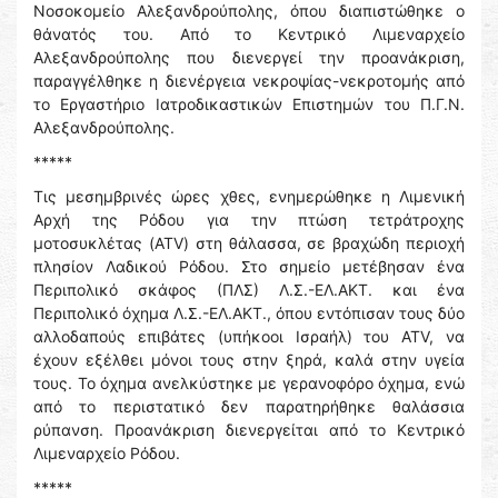
Νοσοκομείο Αλεξανδρούπολης, όπου διαπιστώθηκε ο
θάνατός του. Από το Κεντρικό Λιμεναρχείο
Αλεξανδρούπολης που διενεργεί την προανάκριση,
παραγγέλθηκε η διενέργεια νεκροψίας-νεκροτομής από
το Εργαστήριο Ιατροδικαστικών Επιστημών του Π.Γ.Ν.
Αλεξανδρούπολης.
*****
Τις μεσημβρινές ώρες χθες, ενημερώθηκε η Λιμενική
Αρχή της Ρόδου για την πτώση τετράτροχης
μοτοσυκλέτας (ATV) στη θάλασσα, σε βραχώδη περιοχή
πλησίον Λαδικού Ρόδου. Στο σημείο μετέβησαν ένα
Περιπολικό σκάφος (ΠΛΣ) Λ.Σ.-ΕΛ.ΑΚΤ. και ένα
Περιπολικό όχημα Λ.Σ.-ΕΛ.ΑΚΤ., όπου εντόπισαν τους δύο
αλλοδαπούς επιβάτες (υπήκοοι Ισραήλ) του ATV, να
έχουν εξέλθει μόνοι τους στην ξηρά, καλά στην υγεία
τους. Το όχημα ανελκύστηκε με γερανοφόρο όχημα, ενώ
από το περιστατικό δεν παρατηρήθηκε θαλάσσια
ρύπανση. Προανάκριση διενεργείται από το Κεντρικό
Λιμεναρχείο Ρόδου.
*****