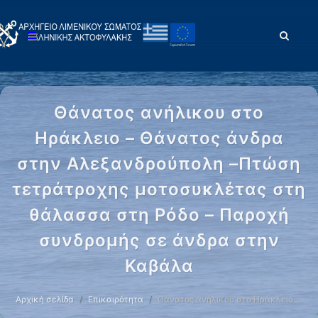
Θάνατος ανήλικου στο
Ηράκλειο – Θάνατος άνδρα
στην Αλεξανδρούπολη –Πτώση
τετράτροχης μοτοσυκλέτας στη
θάλασσα στη Ρόδο – Παροχή
συνδρομής σε άνδρα στην
Καβάλα
Αρχική σελίδα
Επικαιρότητα
Θάνατος ανήλικου στο Ηράκλειο …