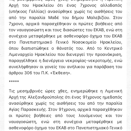
Αρχή του Ηρακλείου ότι ένας 7χρονος αλλοδαπός
(υπήκοος Γαλλίας) ανασύρθηκε χωρίς τις αισθήσεις του
από την παραλία Μαδέ του δήμου Μαλεβιζίου. Στον
7χρονο, αρχικά παρασχέθηκαν οι πρώτες βοήθειες από
τον ναυαγοσώστη και τους διασώστες του ΕΚΑΒ, ενώ στη
συνέχεια μεταφέρθηκε με ασθενοφόρο όχημα του ΕΚΑΒ
στο Πανεπιστημιακό Γενικό Νοσοκομείο Ηρακλείου,
όπου διαπιστώθηκε ο θάνατός του. Από το Κεντρικό
Λιμεναρχείο Ηρακλείου που διενεργεί την προανάκριση,
παραγγέλθηκε η διενέργεια νεκροψίας-νεκροτομής, ενώ
συνελήφθησαν οι γονείς του ανήλικου για παράβαση του
άρθρου 306 του Π.Κ. «Έκθεση».
*****
Τις μεσημβρινές ώρες χθες, ενημερώθηκε η Λιμενική
Αρχή της Αλεξανδρούπολης ότι ένας 91χρονος ημεδαπός
ανασύρθηκε χωρίς τις αισθήσεις του από την παραλία
Αγίας Παρασκευής. Στον 91χρονο, αρχικά παρασχέθηκαν
οι πρώτες βοήθειες από τους λουόμενους και τον
ναυαγοσώστη, ενώ στη συνέχεια μεταφέρθηκε με
ασθενοφόρο όχημα του ΕΚΑΒ στο Πανεπιστημιακό Γενικό