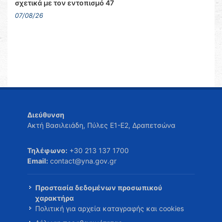
σχετικά με τον εντοπισμό 47
07/08/26
Διεύθυνση
Ακτή Βασιλειάδη, Πύλες Ε1-Ε2, Δραπετσώνα
Τηλέφωνο:
+30 213 137 1700
Email:
contact@yna.gov.gr
Προστασία δεδομένων προσωπικού
χαρακτήρα
Πολιτική για αρχεία καταγραφής και cookies