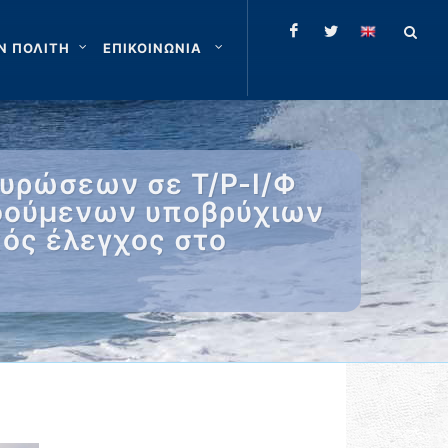
Ν ΠΟΛΙΤΗ
ΕΠΙΚΟΙΝΩΝΙΑ
κυρώσεων σε Τ/Ρ-Ι/Φ
νοούμενων υποβρύχιων
κός έλεγχος στο