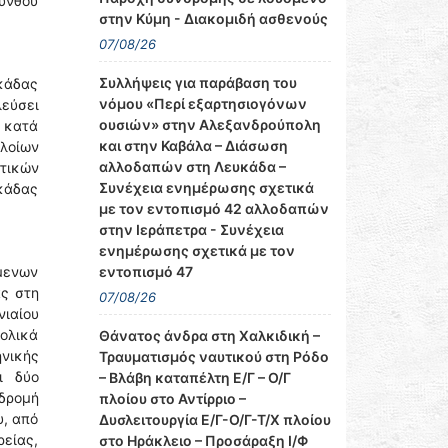
κύνθου
στην Κύμη - Διακομιδή ασθενούς
07/08/26
Συλλήψεις για παράβαση του
κάδας
νόμου «Περί εξαρτησιογόνων
λεύσει
ουσιών» στην Αλεξανδρούπολη
 κατά
και στην Καβάλα – Διάσωση
λοίων
αλλοδαπών στη Λευκάδα –
ατικών
Συνέχεια ενημέρωσης σχετικά
υκάδας
με τον εντοπισμό 42 αλλοδαπών
στην Ιεράπετρα - Συνέχεια
ενημέρωσης σχετικά με τον
εντοπισμό 47
μενων
ας στη
07/08/26
νιαίου
πολικά
Θάνατος άνδρα στη Χαλκιδική –
ηνικής
Τραυματισμός ναυτικού στη Ρόδο
ι δύο
– Βλάβη καταπέλτη Ε/Γ – Ο/Γ
νδρομή
πλοίου στο Αντίρριο –
υ, από
Δυσλειτουργία Ε/Γ-Ο/Γ-Τ/Χ πλοίου
ρείας,
στο Ηράκλειο – Προσάραξη Ι/Φ