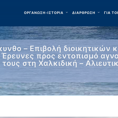
ΟΡΓΑΝΩΣΗ-ΙΣΤΟΡΙΑ
ΔΙΑΡΘΡΩΣΗ
ΓΙΑ ΤΟ
υνθο – Επιβολή διοικητικών 
 Έρευνες προς εντοπισμό αγ
 τους στη Χαλκιδική – Αλιευτι
ο …