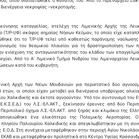
ου, όπου διαπιστώθηκε ο θάνατός του. Από το Λιμεναρχείο Ζα
 διενέργεια νεκροψίας –νεκροτομής.
ρεύνησης καταγγελίας, στελέχη της Λιμενικής Αρχής της Λευ
ρο (Τ/Ρ-Ι/Φ) σκάφος σημαίας Νήσων Κεϋμαν, το οποίο είχε καταπ
τώθηκε ότι το Τ/Ρ-Ι/Φ τελεί υπό καθεστώς παράνομης ναύλωσης
ονισμός του θεσμικού πλαισίου για τη δραστηριοποίηση των π
ην ενίσχυση της ανταγωνιστικότητας του κλάδου των επαγγελμ
σχύει. Από το Α΄ Λιμενικό Τμήμα Νυδρίου του Λιμεναρχείου Λε
ρώσεων κατά του κυβερνήτη.
ενική Αρχή των Νέων Μουδανιών για περιστατικό δύο αγνοού
 ετών, οι οποίοι είχαν μεταβεί για διενέργεια υποβρύχιας αλιεί
ου Χαλκιδικής και έκτοτε αγνοούνταν. Υπό τον συντονισμό του Ε
.Κ.Σ.Ε.Δ.) του Λ.Σ.-ΕΛ.ΑΚΤ., ξεκίνησαν έρευνες από δύο Περι
 Περιπολικό όχημα Λ.Σ.-ΕΛ.ΑΚΤ. από ξηράς και κλιμάκιο της Ελλ
απογειώθηκε ένα ελικόπτερο της Πολεμικής Αεροπορίας. Ο
 πλησίον Παλιουρίου Χαλκιδικής και απεγκλωβίστηκαν με τη συ
ς Ε.Ο.Δ. Στη συνέχεια μεταφέρθηκαν στην περιοχή Αγίου Νικολάο
ΕΚΑΒ και μεταφέρθηκαν προληπτικά στο Κέντρο Υγείας Κασσανδ