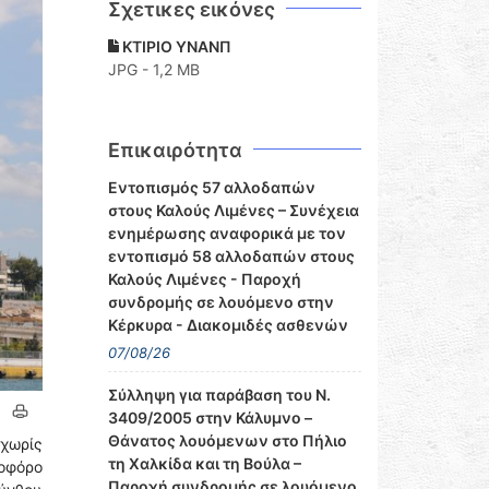
Σχετικες εικόνες
ΚΤΙΡΙΟ ΥΝΑΝΠ
JPG - 1,2 MB
Επικαιρότητα
Εντοπισμός 57 αλλοδαπών
στους Καλούς Λιμένες – Συνέχεια
ενημέρωσης αναφορικά με τον
εντοπισμό 58 αλλοδαπών στους
Καλούς Λιμένες - Παροχή
συνδρομής σε λουόμενο στην
Κέρκυρα - Διακομιδές ασθενών
07/08/26
Σύλληψη για παράβαση του Ν.
3409/2005 στην Κάλυμνο –
Θάνατος λουόμενων στο Πήλιο
 χωρίς
τη Χαλκίδα και τη Βούλα –
νοφόρο
Παροχή συνδρομής σε λουόμενο