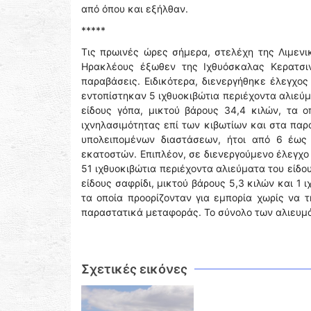
από όπου και εξήλθαν.
*****
Τις πρωινές ώρες σήμερα, στελέχη της Λιμενι
Ηρακλέους έξωθεν της Ιχθυόσκαλας Κερατσιν
παραβάσεις. Ειδικότερα, διενεργήθηκε έλεγχο
εντοπίστηκαν 5 ιχθυοκιβώτια περιέχοντα αλιεύμ
είδους γόπα, μικτού βάρους 34,4 κιλών, τα ο
ιχνηλασιμότητας επί των κιβωτίων και στα παρ
υπολειπομένων διαστάσεων, ήτοι από 6 έως
εκατοστών. Επιπλέον, σε διενεργούμενο έλεγχο
51 ιχθυοκιβώτια περιέχοντα αλιεύματα του είδου
είδους σαφρίδι, μικτού βάρους 5,3 κιλών και 1 
τα οποία προορίζονταν για εμπορία χωρίς να τ
παραστατικά μεταφοράς. Το σύνολο των αλιευμά
Σχετικές εικόνες