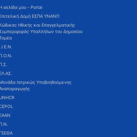
Η σελίδα μου - Portal
Επιτελική Δομή ΕΣΠΑ ΥΝΑΝΠ
Κώδικας Ηθικής και Επαγγελματικής
Συμπεριφοράς Υπαλλήλων του Δημοσίου
Τομέα
Ι.Ι.Ε.Ν.
Π.Ο.Ν.
Π.Σ.
ΕΛ.ΑΣ.
Μονάδα Ιατρικώς Υποβοηθούμενης
Αναπαραγωγής
UNHCR
CEPOL
ΕΑΑΝ
Π.Ν.
ΓΕΕΘΑ