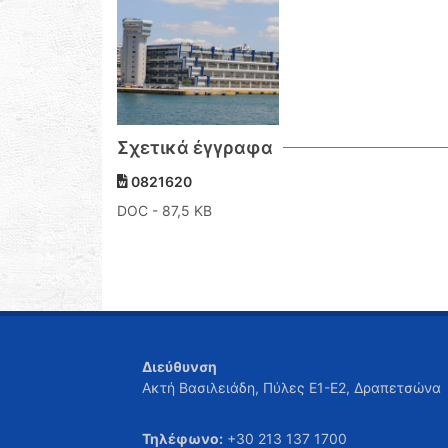
Σχετικά έγγραφα
0821620
DOC
- 87,5 KB
Διεύθυνση
Ακτή Βασιλειάδη, Πύλες Ε1-Ε2, Δραπετσώνα
Τηλέφωνο:
+30 213 137 1700