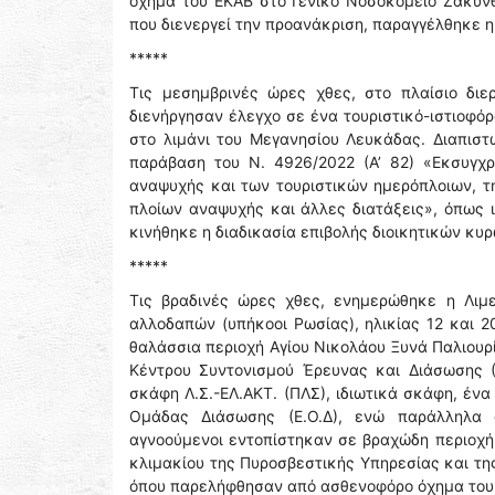
όχημα του ΕΚΑΒ στο Γενικό Νοσοκομείο Ζακύνθ
που διενεργεί την προανάκριση, παραγγέλθηκε η
*****
Τις μεσημβρινές ώρες χθες, στο πλαίσιο διε
διενήργησαν έλεγχο σε ένα τουριστικό-ιστιοφό
στο λιμάνι του Μεγανησίου Λευκάδας. Διαπισ
παράβαση του Ν. 4926/2022 (Α’ 82) «Εκσυγχρ
αναψυχής και των τουριστικών ημερόπλοιων, τ
πλοίων αναψυχής και άλλες διατάξεις», όπως ι
κινήθηκε η διαδικασία επιβολής διοικητικών κυ
*****
Τις βραδινές ώρες χθες, ενημερώθηκε η Λιμ
αλλοδαπών (υπήκοοι Ρωσίας), ηλικίας 12 και 20
θαλάσσια περιοχή Αγίου Νικολάου Ξυνά Παλιουρί
Κέντρου Συντονισμού Έρευνας και Διάσωσης (Ε
σκάφη Λ.Σ.-ΕΛ.ΑΚΤ. (ΠΛΣ), ιδιωτικά σκάφη, ένα
Ομάδας Διάσωσης (Ε.Ο.Δ), ενώ παράλληλα 
αγνοούμενοι εντοπίστηκαν σε βραχώδη περιοχή
κλιμακίου της Πυροσβεστικής Υπηρεσίας και τη
όπου παρελήφθησαν από ασθενοφόρο όχημα του 