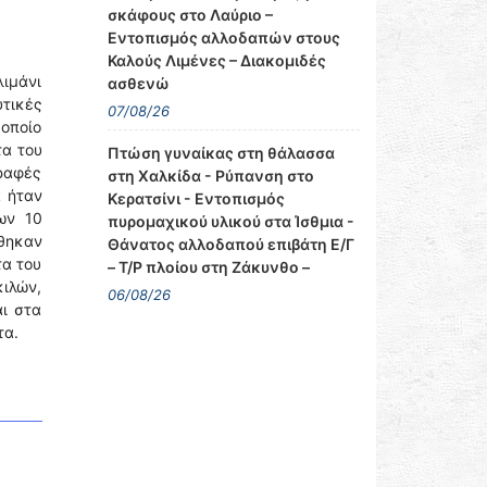
σκάφους στο Λαύριο –
Εντοπισμός αλλοδαπών στους
Καλούς Λιμένες – Διακομιδές
λιμάνι
ασθενώ
τικές
07/08/26
 οποίο
τα του
Πτώση γυναίκας στη θάλασσα
γραφές
στη Χαλκίδα - Ρύπανση στο
α ήταν
Κερατσίνι - Εντοπισμός
ων 10
πυρομαχικού υλικού στα Ίσθμια -
έθηκαν
Θάνατος αλλοδαπού επιβάτη Ε/Γ
τα του
– Τ/Ρ πλοίου στη Ζάκυνθο –
κιλών,
06/08/26
αι στα
τα.