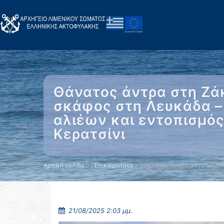
Θάνατος άντρα στη Ζάκ
σκάφος στη Λευκάδα –
αλιέων και εντοπισμός
Κερατσίνι
Αρχική σελίδα
Επικαιρότητα
Θάνατος άντρα στη Ζάκυνθ
21/08/2025 2:03 μμ.