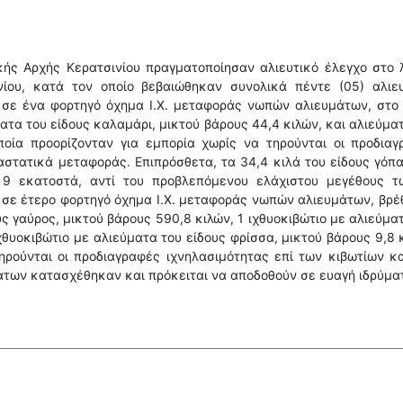
κής Αρχής Κερατσινίου πραγματοποίησαν αλιευτικό έλεγχο στο 
ίου, κατά τον οποίο βεβαιώθηκαν συνολικά πέντε (05) αλιευ
ς σε ένα φορτηγό όχημα Ι.Χ. μεταφοράς νωπών αλιευμάτων, στο
ατα του είδους καλαμάρι, μικτού βάρους 44,4 κιλών, και αλιεύμα
ποία προορίζονταν για εμπορία χωρίς να τηρούνται οι προδια
αστατικά μεταφοράς. Επιπρόσθετα, τα 34,4 κιλά του είδους γόπ
 9 εκατοστά, αντί του προβλεπόμενου ελάχιστου μεγέθους τ
 σε έτερο φορτηγό όχημα Ι.Χ. μεταφοράς νωπών αλιευμάτων, βρ
ς γαύρος, μικτού βάρους 590,8 κιλών, 1 ιχθυοκιβώτιο με αλιεύμα
ιχθυοκιβώτιο με αλιεύματα του είδους φρίσσα, μικτού βάρους 9,8 
ηρούνται οι προδιαγραφές ιχνηλασιμότητας επί των κιβωτίων κ
των κατασχέθηκαν και πρόκειται να αποδοθούν σε ευαγή ιδρύμα