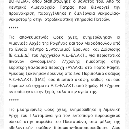
ΒΟΗΘΕΙΑ», όπου διαπιστώθηκε ο θάνατός του. Από το
Κεντρικό Λιμεναρχείο Πάτρας που διενεργεί την
προανάκριση, παραγγέλθηκε η διενέργεια νεκροψίας–
νεκροτομής στην Ιατροδικαστική Υπηρεσία Πατρών.
*****
Τις απογευματινές ώρες χθες, ενημερώθηκαν οι
Λιμενικές Αρχές της Ραφήνας και του Μαρκόπουλου από
το Ενιαίο Κέντρο Συντονισμού Έρευνας και Διάσωσης
(Ε.Κ.Σ.Ε.Δ.) του Αρχηγείου Λ.Σ.-ΕΛ.ΑΚΤ., για περιστατικό
πιθανόν αγνοούμενης 77χρονης ημεδαπής στην
ευρύτερη θαλάσσια περιοχή «ΑΥΛΑΚΙ» στο Πόρτο Ράφτη.
Αμέσως ξεκίνησαν έρευνες από ένα Περιπολικό σκάφος
Λ.Σ.-ΕΛ.ΑΚΤ. (ΠΛΣ), δύο ιδιωτικά σκάφη, καθώς και δύο
Περιπολικά οχήματα Λ.Σ.-ΕΛ.ΑΚΤ. από ξηράς. Η 77χρονη
εντοπίστηκε στην ξηρά, καλά στην υγεία της.
*****
Τις μεσημβρινές ώρες χθες, ενημερώθηκε η Λιμενική
Αρχή του Πλαταμώνα για τον εντοπισμό πυρομαχικού
υλικού στην παραλία του Πλαταμώνα, από μέλος της
εθελοντικής ομάδας διάσωσης-δασοπυρόσβεσης Δίου