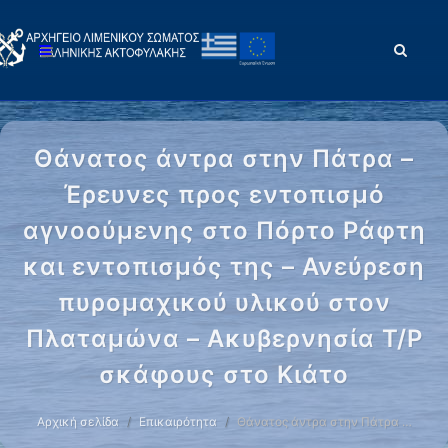
Θάνατος άντρα στην Πάτρα –
Έρευνες προς εντοπισμό
αγνοούμενης στο Πόρτο Ράφτη
και εντοπισμός της – Ανεύρεση
πυρομαχικού υλικού στον
Πλαταμώνα – Ακυβερνησία Τ/Ρ
σκάφους στο Κιάτο
Αρχική σελίδα
Επικαιρότητα
Θάνατος άντρα στην Πάτρα …