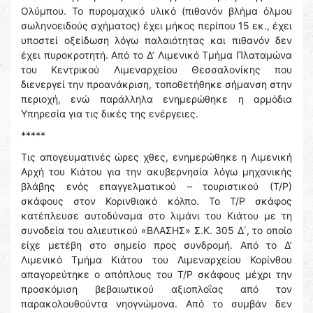
Ολύμπου. Το πυρομαχικό υλικό (πιθανόν βλήμα όλμου
σωληνοειδούς σχήματος) έχει μήκος περίπου 15 εκ., έχει
υποστεί οξείδωση λόγω παλαιότητας και πιθανόν δεν
έχει πυροκροτητή. Από το Δ’ Λιμενικό Τμήμα Πλαταμώνα
του Κεντρικού Λιμεναρχείου Θεσσαλονίκης που
διενεργεί την προανάκριση, τοποθετήθηκε σήμανση στην
περιοχή, ενώ παράλληλα ενημερώθηκε η αρμόδια
Υπηρεσία για τις δικές της ενέργειες.
*****
Τις απογευματινές ώρες χθες, ενημερώθηκε η Λιμενική
Αρχή του Κιάτου για την ακυβερνησία λόγω μηχανικής
βλάβης ενός επαγγελματικού – τουριστικού (Τ/Ρ)
σκάφους στον Κορινθιακό κόλπο. Το Τ/Ρ σκάφος
κατέπλευσε αυτοδύναμα στο λιμάνι του Κιάτου με τη
συνοδεία του αλιευτικού «ΒΛΑΣΗΣ» Σ.Κ. 305 Δ΄, το οποίο
είχε μετέβη στο σημείο προς συνδρομή. Από το Δ’
Λιμενικό Τμήμα Κιάτου του Λιμεναρχείου Κορίνθου
απαγορεύτηκε ο απόπλους του Τ/Ρ σκάφους μέχρι την
προσκόμιση βεβαιωτικού αξιοπλοΐας από τον
παρακολουθούντα νηογνώμονα. Από το συμβάν δεν