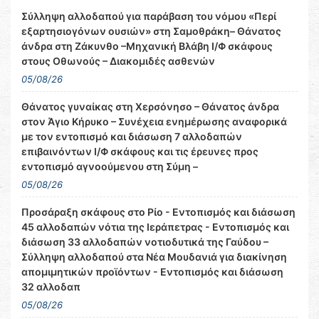
Σύλληψη αλλοδαπού για παράβαση του νόμου «Περί
εξαρτησιογόνων ουσιών» στη Σαμοθράκη– Θάνατος
άνδρα στη Ζάκυνθο –Μηχανική Βλάβη Ι/Φ σκάφους
στους Οθωνούς – Διακομιδές ασθενών
05/08/26
Θάνατος γυναίκας στη Χερσόνησο – Θάνατος άνδρα
στον Άγιο Κήρυκο – Συνέχεια ενημέρωσης αναφορικά
με τον εντοπισμό και διάσωση 7 αλλοδαπών
επιβαινόντων Ι/Φ σκάφους και τις έρευνες προς
εντοπισμό αγνοούμενου στη Σύμη –
05/08/26
Προσάραξη σκάφους στο Ρίο - Εντοπισμός και διάσωση
45 αλλοδαπών νότια της Ιεράπετρας - Εντοπισμός και
διάσωση 33 αλλοδαπών νοτιοδυτικά της Γαύδου –
Σύλληψη αλλοδαπού στα Νέα Μουδανιά για διακίνηση
απομιμητικών προϊόντων - Εντοπισμός και διάσωση
32 αλλοδαπ
05/08/26