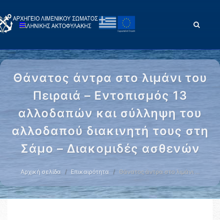
Θάνατος άντρα στο λιμάνι του
Πειραιά – Εντοπισμός 13
αλλοδαπών και σύλληψη του
αλλοδαπού διακινητή τους στη
Σάμο – Διακομιδές ασθενών
Αρχική σελίδα
Επικαιρότητα
Θάνατος άντρα στο λιμάνι …