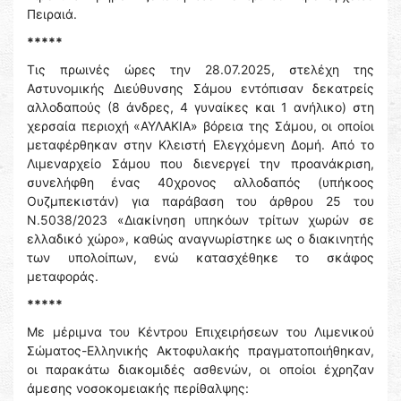
Πειραιά.
*****
Τις πρωινές ώρες την 28.07.2025, στελέχη της
Αστυνομικής Διεύθυνσης Σάμου εντόπισαν δεκατρείς
αλλοδαπούς (8 άνδρες, 4 γυναίκες και 1 ανήλικο) στη
χερσαία περιοχή «ΑΥΛΑΚΙΑ» βόρεια της Σάμου, οι οποίοι
μεταφέρθηκαν στην Κλειστή Ελεγχόμενη Δομή. Από το
Λιμεναρχείο Σάμου που διενεργεί την προανάκριση,
συνελήφθη ένας 40χρονος αλλοδαπός (υπήκοος
Ουζμπεκιστάν) για παράβαση του άρθρου 25 του
Ν.5038/2023 «Διακίνηση υπηκόων τρίτων χωρών σε
ελλαδικό χώρο», καθώς αναγνωρίστηκε ως ο διακινητής
των υπολοίπων, ενώ κατασχέθηκε το σκάφος
μεταφοράς.
*****
Με μέριμνα του Κέντρου Επιχειρήσεων του Λιμενικού
Σώματος-Ελληνικής Ακτοφυλακής πραγματοποιήθηκαν,
οι παρακάτω διακομιδές ασθενών, οι οποίοι έχρηζαν
άμεσης νοσοκομειακής περίθαλψης: