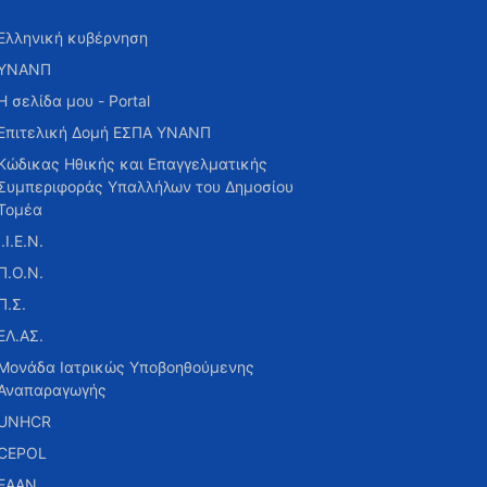
Ελληνική κυβέρνηση
ΥΝΑΝΠ
Η σελίδα μου - Portal
Επιτελική Δομή ΕΣΠΑ ΥΝΑΝΠ
Κώδικας Ηθικής και Επαγγελματικής
Συμπεριφοράς Υπαλλήλων του Δημοσίου
Τομέα
Ι.Ι.Ε.Ν.
Π.Ο.Ν.
Π.Σ.
ΕΛ.ΑΣ.
Μονάδα Ιατρικώς Υποβοηθούμενης
Αναπαραγωγής
UNHCR
CEPOL
ΕΑΑΝ