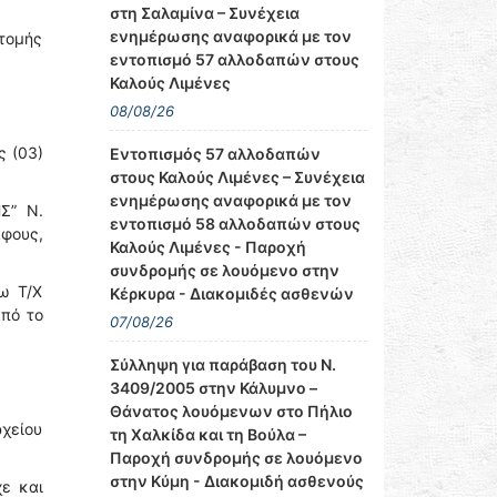
στη Σαλαμίνα – Συνέχεια
ενημέρωσης αναφορικά με τον
οτομής
εντοπισμό 57 αλλοδαπών στους
Καλούς Λιμένες
08/08/26
ς (03)
Εντοπισμός 57 αλλοδαπών
στους Καλούς Λιμένες – Συνέχεια
ενημέρωσης αναφορικά με τον
Σ” Ν.
εντοπισμό 58 αλλοδαπών στους
άφους,
Καλούς Λιμένες - Παροχή
συνδρομής σε λουόμενο στην
ω Τ/Χ
Κέρκυρα - Διακομιδές ασθενών
από το
07/08/26
Σύλληψη για παράβαση του Ν.
3409/2005 στην Κάλυμνο –
Θάνατος λουόμενων στο Πήλιο
χείου
τη Χαλκίδα και τη Βούλα –
Παροχή συνδρομής σε λουόμενο
στην Κύμη - Διακομιδή ασθενούς
ε και