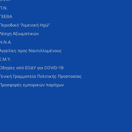
Π.Ν.
ΓΕΕΘΑ
Περιοδικό “Λιμενική Ηχώ”
Λέσχη Αξιωματικών
Ν.Ν.Α.
Αγγελίες προς Ναυτιλλομένους
Ε.Μ.Υ.
Οδηγίες από ΕΟΔΥ για COVID-19
Γενική Γραμματεία Πολιτικής Προστασίας
Προσφορές εμπορικών παρόχων