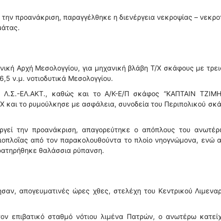
ί την προανάκριση, παραγγέλθηκε η διενέργεια νεκροψίας – νεκρ
μάτας.
νική Αρχή Μεσολογγίου, για μηχανική βλάβη Τ/Χ σκάφους με τρει
,5 ν.μ. νοτιοδυτικά Μεσολογγίου.
 Λ.Σ.-ΕΛ.ΑΚΤ., καθώς και το Α/Κ-Ε/Π σκάφος “ΚΑΠΤΑΙΝ ΤΖΙΜΗ
Τ/Χ και το ρυμούλκησε με ασφάλεια, συνοδεία του Περιπολικού σκ
εργεί την προανάκριση, απαγορεύτηκε ο απόπλους του ανωτέρ
ιοπλοΐας από τον παρακολουθούντα το πλοίο νηογνώμονα, ενώ 
ρατηρήθηκε θαλάσσια ρύπανση.
σαν, απογευματινές ώρες χθες, στελέχη του Κεντρικού Λιμεναρ
τον επιβατικό σταθμό νότιου λιμένα Πατρών, ο ανωτέρω κατείχ