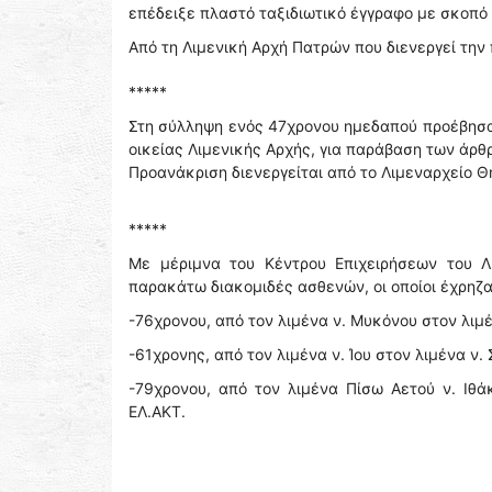
επέδειξε πλαστό ταξιδιωτικό έγγραφο με σκοπό
Από τη Λιμενική Αρχή Πατρών που διενεργεί τη
*****
Στη σύλληψη ενός 47χρονου ημεδαπού προέβησαν
οικείας Λιμενικής Αρχής, για παράβαση των άρθρ
Προανάκριση διενεργείται από το Λιμεναρχείο Θ
*****
Με μέριμνα του Κέντρου Επιχειρήσεων του Λ
παρακάτω διακομιδές ασθενών, οι οποίοι έχρηζ
-76χρονου, από τον λιμένα ν. Μυκόνου στον λιμέ
-61χρονης, από τον λιμένα ν. Ίου στον λιμένα ν.
-79χρονου, από τον λιμένα Πίσω Αετού ν. Ιθά
ΕΛ.ΑΚΤ.