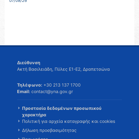
07/08/26
Διεύθυνση
Ακτή Βασιλειάδη, Πύλες Ε1-Ε2, Δραπετσώνα
Τηλέφωνο:
+30 213 137 1700
Email:
contact@yna.gov.gr
Προστασία δεδομένων προσωπικού
χαρακτήρα
Πολιτική για αρχεία καταγραφής και cookies
Δήλωση προσβασιμότητας