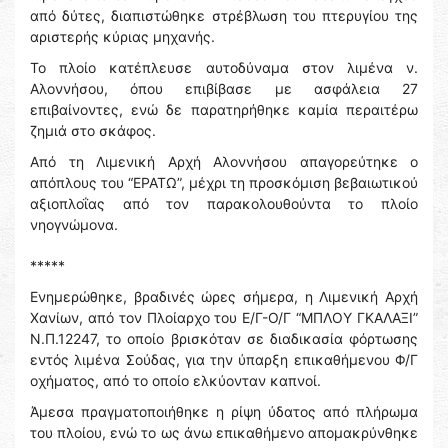
από δύτες, διαπιστώθηκε στρέβλωση του πτερυγίου της
αριστερής κύριας μηχανής.
Το πλοίο κατέπλευσε αυτοδύναμα στον λιμένα ν.
Αλοννήσου, όπου επιβίβασε με ασφάλεια 27
επιβαίνοντες, ενώ δε παρατηρήθηκε καμία περαιτέρω
ζημιά στο σκάφος.
Από τη Λιμενική Αρχή Αλοννήσου απαγορεύτηκε ο
απόπλους του “ΕΡΑΤΩ”, μέχρι τη προσκόμιση βεβαιωτικού
αξιοπλοΐας από τον παρακολουθούντα το πλοίο
νηογνώμονα.
*****
Ενημερώθηκε, βραδινές ώρες σήμερα, η Λιμενική Αρχή
Χανίων, από τον Πλοίαρχο του Ε/Γ-Ο/Γ “ΜΠΛΟΥ ΓΚΑΛΑΞΙ”
Ν.Π.12247, το οποίο βρισκόταν σε διαδικασία φόρτωσης
εντός λιμένα Σούδας, για την ύπαρξη επικαθήμενου Φ/Γ
οχήματος, από το οποίο ελκύονταν καπνοί.
Άμεσα πραγματοποιήθηκε η ρίψη ύδατος από πλήρωμα
του πλοίου, ενώ το ως άνω επικαθήμενο απομακρύνθηκε