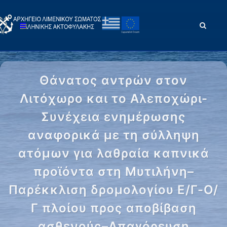
Θάνατος αντρών στον
Λιτόχωρο και το Αλεποχώρι-
Συνέχεια ενημέρωσης
αναφορικά με τη σύλληψη
ατόμων για λαθραία καπνικά
προϊόντα στη Μυτιλήνη–
Παρέκκλιση δρομολογίου Ε/Γ-Ο/
Γ πλοίου προς αποβίβαση
ασθενούς–Απαγόρευση