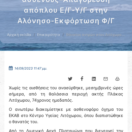
απόπλου Ε/Γ-Υ/Γ στην
Αλόνησο-Εκφόρτωση Φ/Γ
Αρχική σελίδα
Επικαιρότητα
Θάνατος αντρών στον Λιτόχωρο …
14/09/2023 11:47 μμ.
Χωρίς τις αισθήσεις του ανασύρθηκε, μεσημβρινές ώρες
σήμερα, από τη θαλάσσια περιοχή ακτής Πλάκας
Λιτόχωρου, 74χρονος ημεδαπός.
Ο ανωτέρω διακομίστηκε με ασθενοφόρο όχημα του
ΕΚΑΒ στο Κέντρο Υγείας Λιτόχωρου, όπου διαπιστώθηκε
ο θανατός του.
Από τη Λιμενική Αρχή Πλαταμώνα που διενεργεί την