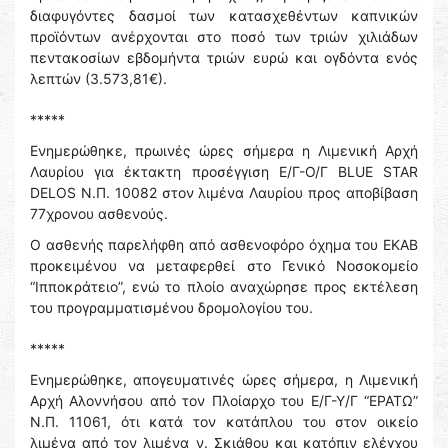
διαφυγόντες δασμοί των κατασχεθέντων καπνικών
προϊόντων ανέρχονται στο ποσό των τριών χιλιάδων
πεντακοσίων εβδομήντα τριών ευρώ και ογδόντα ενός
λεπτών (3.573,81€).
*****
Ενημερώθηκε, πρωινές ώρες σήμερα η Λιμενική Αρχή
Λαυρίου για έκτακτη προσέγγιση Ε/Γ-Ο/Γ BLUE STAR
DELOS Ν.Π. 10082 στον λιμένα Λαυρίου προς αποβίβαση
77χρονου ασθενούς.
Ο ασθενής παρελήφθη από ασθενοφόρο όχημα του ΕΚΑΒ
προκειμένου να μεταφερθεί στο Γενικό Νοσοκομείο
“Ιπποκράτειο”, ενώ το πλοίο αναχώρησε προς εκτέλεση
του προγραμματισμένου δρομολογίου του.
*****
Ενημερώθηκε, απογευματινές ώρες σήμερα, η Λιμενική
Αρχή Αλοννήσου από τον Πλοίαρχο του Ε/Γ-Υ/Γ “ΕΡΑΤΩ”
Ν.Π. 11061, ότι κατά τον κατάπλου του στον οικείο
λιμένα από τον λιμένα ν. Σκιάθου και κατόπιν ελέγχου