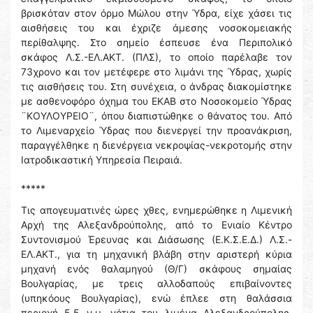
βρισκόταν στον όρμο Μώλου στην Ύδρα, είχε χάσει τις
αισθήσεις του και έχριζε άμεσης νοσοκομειακής
περίθαλψης. Στο σημείο έσπευσε ένα Περιπολικό
σκάφος Λ.Σ.-ΕΛ.ΑΚΤ. (ΠΛΣ), το οποίο παρέλαβε τον
73χρονο και τον μετέφερε στο λιμάνι της Ύδρας, χωρίς
τις αισθήσεις του. Στη συνέχεια, ο άνδρας διακομίστηκε
με ασθενοφόρο όχημα του ΕΚΑΒ στο Νοσοκομείο Ύδρας
¨ΚΟΥΛΟΥΡΕΙΟ¨, όπου διαπιστώθηκε ο θάνατος του. Από
το Λιμεναρχείο Ύδρας που διενεργεί την προανάκριση,
παραγγέλθηκε η διενέργεια νεκροψίας-νεκροτομής στην
Ιατροδικαστική Υπηρεσία Πειραιά.
*****
Τις απογευματινές ώρες χθες, ενημερώθηκε η Λιμενική
Αρχή της Αλεξανδρούπολης, από το Ενιαίο Κέντρο
Συντονισμού Έρευνας και Διάσωσης (Ε.Κ.Σ.Ε.Δ.) Λ.Σ.-
ΕΛ.ΑΚΤ., για τη μηχανική βλάβη στην αριστερή κύρια
μηχανή ενός θαλαμηγού (Θ/Γ) σκάφους σημαίας
Βουλγαρίας, με τρεις αλλοδαπούς επιβαίνοντες
(υπηκόους Βουλγαρίας), ενώ έπλεε στη θαλάσσια
περιοχή 5,5 ν.μ. νότια του λιμένα Αλεξανδρούπολης.