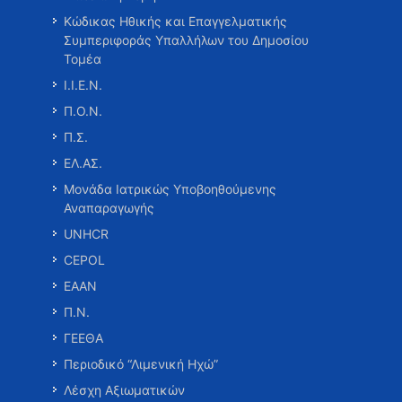
Κώδικας Ηθικής και Επαγγελματικής
Συμπεριφοράς Υπαλλήλων του Δημοσίου
Τομέα
Ι.Ι.Ε.Ν.
Π.Ο.Ν.
Π.Σ.
ΕΛ.ΑΣ.
Μονάδα Ιατρικώς Υποβοηθούμενης
Αναπαραγωγής
UNHCR
CEPOL
ΕΑΑΝ
Π.Ν.
ΓΕΕΘΑ
Περιοδικό “Λιμενική Ηχώ”
Λέσχη Αξιωματικών