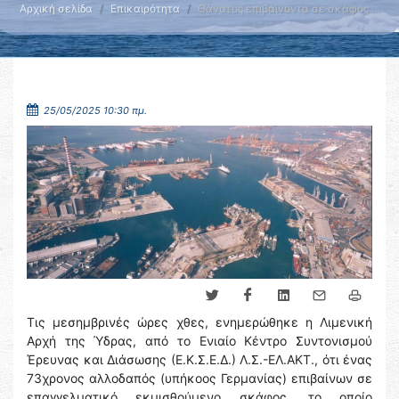
Αρχική σελίδα
Επικαιρότητα
Θάνατος επιβαίνοντα σε σκάφος …
25/05/2025 10:30 πμ.
Τις μεσημβρινές ώρες χθες, ενημερώθηκε η Λιμενική
Αρχή της Ύδρας, από το Ενιαίο Κέντρο Συντονισμού
Έρευνας και Διάσωσης (Ε.Κ.Σ.Ε.Δ.) Λ.Σ.-ΕΛ.ΑΚΤ., ότι ένας
73χρονος αλλοδαπός (υπήκοος Γερμανίας) επιβαίνων σε
επαγγελματικό εκμισθούμενο σκάφος, το οποίο