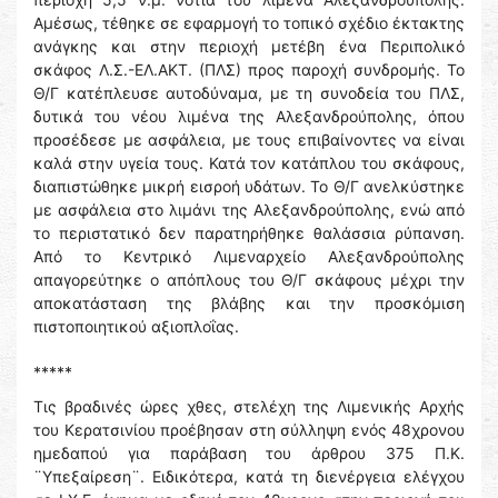
Αμέσως, τέθηκε σε εφαρμογή το τοπικό σχέδιο έκτακτης
ανάγκης και στην περιοχή μετέβη ένα Περιπολικό
σκάφος Λ.Σ.-ΕΛ.ΑΚΤ. (ΠΛΣ) προς παροχή συνδρομής. Το
Θ/Γ κατέπλευσε αυτοδύναμα, με τη συνοδεία του ΠΛΣ,
δυτικά του νέου λιμένα της Αλεξανδρούπολης, όπου
προσέδεσε με ασφάλεια, με τους επιβαίνοντες να είναι
καλά στην υγεία τους. Κατά τον κατάπλου του σκάφους,
διαπιστώθηκε μικρή εισροή υδάτων. Το Θ/Γ ανελκύστηκε
με ασφάλεια στο λιμάνι της Αλεξανδρούπολης, ενώ από
το περιστατικό δεν παρατηρήθηκε θαλάσσια ρύπανση.
Από το Κεντρικό Λιμεναρχείο Αλεξανδρούπολης
απαγορεύτηκε ο απόπλους του Θ/Γ σκάφους μέχρι την
αποκατάσταση της βλάβης και την προσκόμιση
πιστοποιητικού αξιοπλοΐας.
*****
Τις βραδινές ώρες χθες, στελέχη της Λιμενικής Αρχής
του Κερατσινίου προέβησαν στη σύλληψη ενός 48χρονου
ημεδαπού για παράβαση του άρθρου 375 Π.Κ.
¨Υπεξαίρεση¨. Ειδικότερα, κατά τη διενέργεια ελέγχου