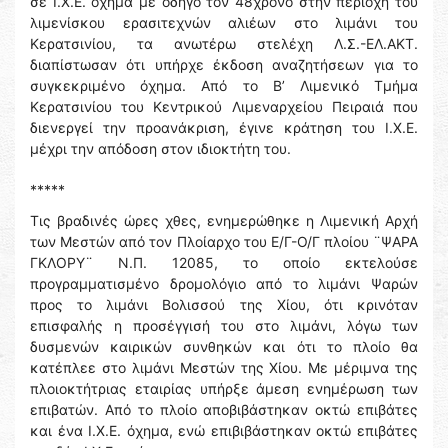
σε Ι.Χ.Ε. όχημα με οδηγό τον 48χρονο στην περιοχή του
λιμενίσκου ερασιτεχνών αλιέων στο λιμάνι του
Κερατσινίου, τα ανωτέρω στελέχη Λ.Σ.-ΕΛ.ΑΚΤ.
διαπίστωσαν ότι υπήρχε έκδοση αναζητήσεων για το
συγκεκριμένο όχημα. Από το Β’ Λιμενικό Τμήμα
Κερατσινίου του Κεντρικού Λιμεναρχείου Πειραιά που
διενεργεί την προανάκριση, έγινε κράτηση του Ι.Χ.Ε.
μέχρι την απόδοση στον ιδιοκτήτη του.
*****
Τις βραδινές ώρες χθες, ενημερώθηκε η Λιμενική Αρχή
των Μεστών από τον Πλοίαρχο του Ε/Γ-Ο/Γ πλοίου ¨ΨΑΡΑ
ΓΚΛΟΡΥ¨ Ν.Π. 12085, το οποίο εκτελούσε
προγραμματισμένο δρομολόγιο από το λιμάνι Ψαρών
προς το λιμάνι Βολισσού της Χίου, ότι κρινόταν
επισφαλής η προσέγγισή του στο λιμάνι, λόγω των
δυσμενών καιρικών συνθηκών και ότι το πλοίο θα
κατέπλεε στο λιμάνι Μεστών της Χίου. Με μέριμνα της
πλοιοκτήτριας εταιρίας υπήρξε άμεση ενημέρωση των
επιβατών. Από το πλοίο αποβιβάστηκαν οκτώ επιβάτες
και ένα Ι.Χ.Ε. όχημα, ενώ επιβιβάστηκαν οκτώ επιβάτες