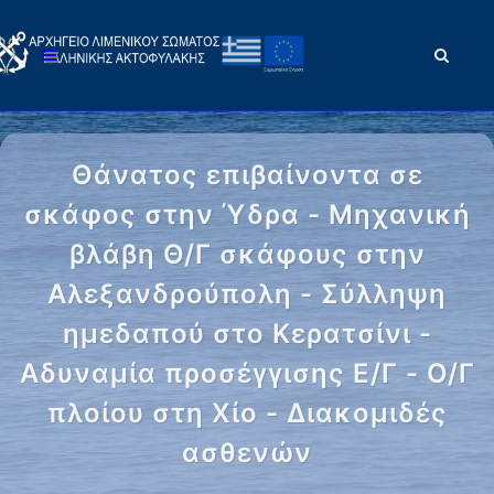
Θάνατος επιβαίνοντα σε
σκάφος στην Ύδρα - Μηχανική
βλάβη Θ/Γ σκάφους στην
Αλεξανδρούπολη - Σύλληψη
ημεδαπού στο Κερατσίνι -
Αδυναμία προσέγγισης Ε/Γ - Ο/Γ
πλοίου στη Χίο - Διακομιδές
ασθενών