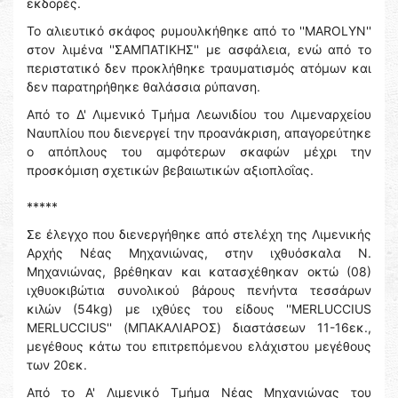
εκδορές.
Το αλιευτικό σκάφος ρυμουλκήθηκε από το ''MAROLYN''
στον λιμένα ''ΣΑΜΠΑΤΙΚΗΣ'' με ασφάλεια, ενώ από το
περιστατικό δεν προκλήθηκε τραυματισμός ατόμων και
δεν παρατηρήθηκε θαλάσσια ρύπανση.
Από το Δ' Λιμενικό Τμήμα Λεωνιδίου του Λιμεναρχείου
Ναυπλίου που διενεργεί την προανάκριση, απαγορεύτηκε
ο απόπλους του αμφότερων σκαφών μέχρι την
προσκόμιση σχετικών βεβαιωτικών αξιοπλοΐας.
*****
Σε έλεγχο που διενεργήθηκε από στελέχη της Λιμενικής
Αρχής Νέας Μηχανιώνας, στην ιχθυόσκαλα Ν.
Μηχανιώνας, βρέθηκαν και κατασχέθηκαν οκτώ (08)
ιχθυοκιβώτια συνολικού βάρους πενήντα τεσσάρων
κιλών (54kg) με ιχθύες του είδους ''MERLUCCIUS
MERLUCCIUS'' (ΜΠΑΚΑΛΙΑΡΟΣ) διαστάσεων 11-16εκ.,
μεγέθους κάτω του επιτρεπόμενου ελάχιστου μεγέθους
των 20εκ.
Από το Α' Λιμενικό Τμήμα Νέας Μηχανιώνας του