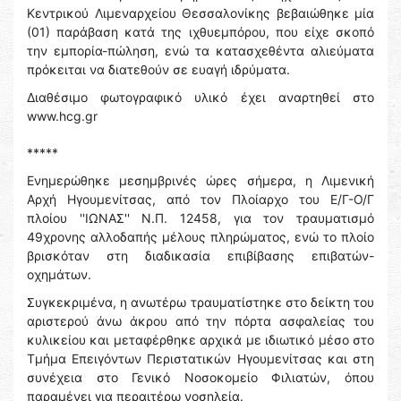
Κεντρικού Λιμεναρχείου Θεσσαλονίκης βεβαιώθηκε μία
(01) παράβαση κατά της ιχθυεμπόρου, που είχε σκοπό
την εμπορία-πώληση, ενώ τα κατασχεθέντα αλιεύματα
πρόκειται να διατεθούν σε ευαγή ιδρύματα.
Διαθέσιμο φωτογραφικό υλικό έχει αναρτηθεί στο
www.hcg.gr
*****
Ενημερώθηκε μεσημβρινές ώρες σήμερα, η Λιμενική
Αρχή Ηγουμενίτσας, από τον Πλοίαρχο του Ε/Γ-Ο/Γ
πλοίου ''ΙΩΝΑΣ'' Ν.Π. 12458, για τον τραυματισμό
49χρονης αλλοδαπής μέλους πληρώματος, ενώ το πλοίο
βρισκόταν στη διαδικασία επιβίβασης επιβατών-
οχημάτων.
Συγκεκριμένα, η ανωτέρω τραυματίστηκε στο δείκτη του
αριστερού άνω άκρου από την πόρτα ασφαλείας του
κυλικείου και μεταφέρθηκε αρχικά με ιδιωτικό μέσο στο
Τμήμα Επειγόντων Περιστατικών Ηγουμενίτσας και στη
συνέχεια στο Γενικό Νοσοκομείο Φιλιατών, όπου
παραμένει για περαιτέρω νοσηλεία.