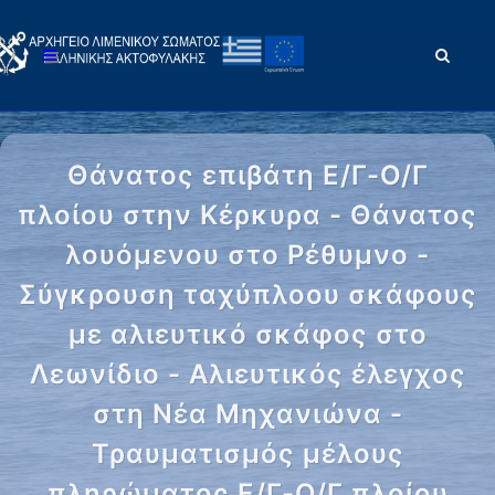
Θάνατος επιβάτη Ε/Γ-Ο/Γ
πλοίου στην Κέρκυρα - Θάνατος
λουόμενου στο Ρέθυμνο -
Σύγκρουση ταχύπλοου σκάφους
με αλιευτικό σκάφος στο
Λεωνίδιο - Αλιευτικός έλεγχος
στη Νέα Μηχανιώνα -
Τραυματισμός μέλους
πληρώματος Ε/Γ-Ο/Γ πλοίου