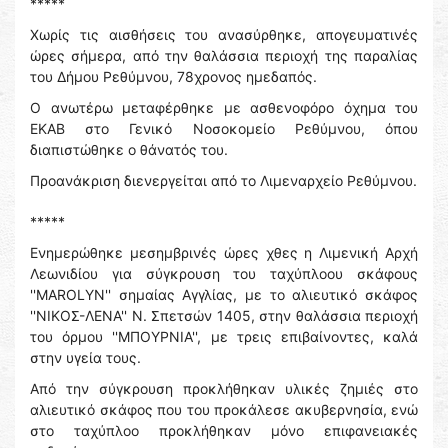
*****
Χωρίς τις αισθήσεις του ανασύρθηκε, απογευματινές
ώρες σήμερα, από την θαλάσσια περιοχή της παραλίας
του Δήμου Ρεθύμνου, 78χρονος ημεδαπός.
Ο ανωτέρω μεταφέρθηκε με ασθενοφόρο όχημα του
ΕΚΑΒ στο Γενικό Νοσοκομείο Ρεθύμνου, όπου
διαπιστώθηκε ο θάνατός του.
Προανάκριση διενεργείται από το Λιμεναρχείο Ρεθύμνου.
*****
Ενημερώθηκε μεσημβρινές ώρες χθες η Λιμενική Αρχή
Λεωνιδίου για σύγκρουση του ταχύπλοου σκάφους
''MAROLYN'' σημαίας Αγγλίας, με το αλιευτικό σκάφος
''ΝΙΚΟΣ-ΛΕΝΑ'' Ν. Σπετσών 1405, στην θαλάσσια περιοχή
του όρμου ''ΜΠΟΥΡΝΙΑ'', με τρεις επιβαίνοντες, καλά
στην υγεία τους.
Από την σύγκρουση προκλήθηκαν υλικές ζημιές στο
αλιευτικό σκάφος που του προκάλεσε ακυβερνησία, ενώ
στο ταχύπλοο προκλήθηκαν μόνο επιφανειακές