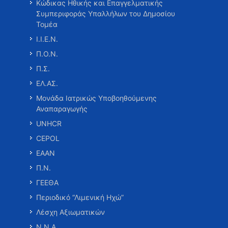
Κώδικας Ηθικής και Επαγγελματικής
Συμπεριφοράς Υπαλλήλων του Δημοσίου
Τομέα
Ι.Ι.Ε.Ν.
Π.Ο.Ν.
Π.Σ.
ΕΛ.ΑΣ.
Μονάδα Ιατρικώς Υποβοηθούμενης
Αναπαραγωγής
UNHCR
CEPOL
ΕΑΑΝ
Π.Ν.
ΓΕΕΘΑ
Περιοδικό “Λιμενική Ηχώ”
Λέσχη Αξιωματικών
Ν.Ν.Α.