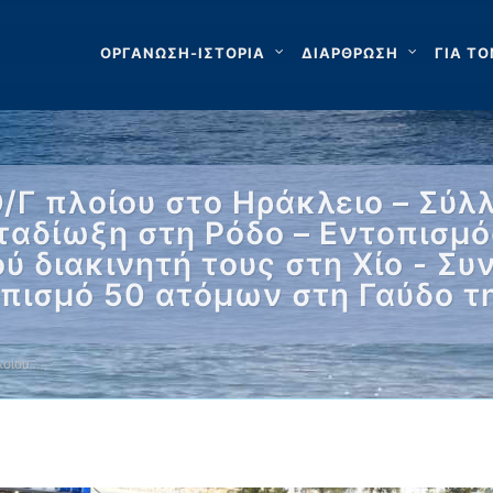
ΟΡΓΑΝΩΣΗ-ΙΣΤΟΡΙΑ
ΔΙΑΡΘΡΩΣΗ
ΓΙΑ ΤΟ
Ο/Γ πλοίου στο Ηράκλειο – Σύ
ταδίωξη στη Ρόδο – Εντοπισμ
 διακινητή τους στη Χίο - Σ
πισμό 50 ατόμων στη Γαύδο τη
λοίου …