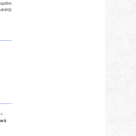
λιμάνι
μεσης
 –
ικά