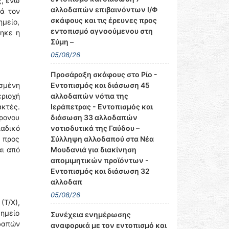
ς, ενώ
αλλοδαπών επιβαινόντων Ι/Φ
ά τον
σκάφους και τις έρευνες προς
μείο,
εντοπισμό αγνοούμενου στη
θηκε η
Σύμη –
05/08/26
Προσάραξη σκάφους στο Ρίο -
Εντοπισμός και διάσωση 45
σμένη
αλλοδαπών νότια της
ριοχή
Ιεράπετρας - Εντοπισμός και
ακτές.
διάσωση 33 αλλοδαπών
ρονου
νοτιοδυτικά της Γαύδου –
λαδικό
Σύλληψη αλλοδαπού στα Νέα
 προς
Μουδανιά για διακίνηση
αι από
απομιμητικών προϊόντων -
Εντοπισμός και διάσωση 32
αλλοδαπ
05/08/26
(Τ/Χ),
σημείο
Συνέχεια ενημέρωσης
οδαπών
αναφορικά με τον εντοπισμό και