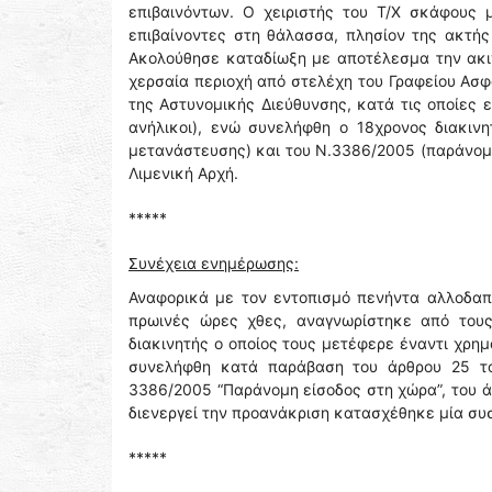
επιβαινόντων. Ο χειριστής του Τ/Χ σκάφους 
επιβαίνοντες στη θάλασσα, πλησίον της ακτής
Ακολούθησε καταδίωξη με αποτέλεσμα την ακι
χερσαία περιοχή από στελέχη του Γραφείου Ασφ
της Αστυνομικής Διεύθυνσης, κατά τις οποίες ε
ανήλικοι), ενώ συνελήφθη ο 18χρονος διακιν
μετανάστευσης) και του Ν.3386/2005 (παράνομη
Λιμενική Αρχή.
*****
Συνέχεια ενημέρωσης:
Αναφορικά με τον εντοπισμό πενήντα αλλοδαπώ
πρωινές ώρες χθες, αναγνωρίστηκε από του
διακινητής ο οποίος τους μετέφερε έναντι χρη
συνελήφθη κατά παράβαση του άρθρου 25 το
3386/2005 “Παράνομη είσοδος στη χώρα”, του ά
διενεργεί την προανάκριση κατασχέθηκε μία συ
*****