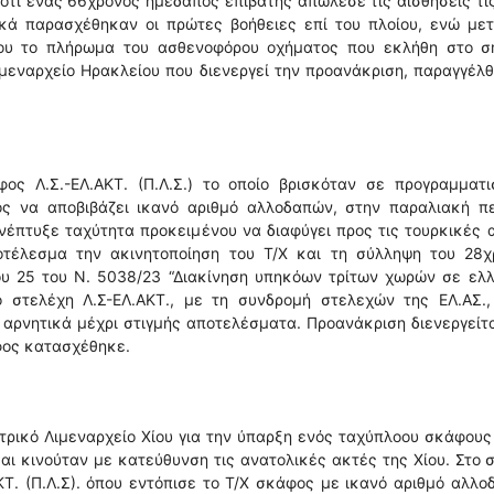
, ότι ένας 66χρονος ημεδαπός επιβάτης απώλεσε τις αισθήσεις τι
ικά παρασχέθηκαν οι πρώτες βοήθειες επί του πλοίου, ενώ μετ
ίου το πλήρωμα του ασθενοφόρου οχήματος που εκλήθη στο ση
ιμεναρχείο Ηρακλείου που διενεργεί την προανάκριση, παραγγέλ
ος Λ.Σ.-ΕΛ.ΑΚΤ. (Π.Λ.Σ.) το οποίο βρισκόταν σε προγραμματι
ος να αποβιβάζει ικανό αριθμό αλλοδαπών, στην παραλιακή πε
ανέπτυξε ταχύτητα προκειμένου να διαφύγει προς τις τουρκικές 
οτέλεσμα την ακινητοποίηση του Τ/Χ και τη σύλληψη του 28χ
ου 25 του Ν. 5038/23 “Διακίνηση υπηκόων τρίτων χωρών σε ελ
 στελέχη Λ.Σ-ΕΛ.ΑΚΤ., με τη συνδρομή στελεχών της ΕΛ.ΑΣ.,
αρνητικά μέχρι στιγμής αποτελέσματα. Προανάκριση διενεργείτ
άφος κατασχέθηκε.
ρικό Λιμεναρχείο Χίου για την ύπαρξη ενός ταχύπλοου σκάφους 
αι κινούταν με κατεύθυνση τις ανατολικές ακτές της Χίου. Στο 
Τ. (Π.Λ.Σ). όπου εντόπισε το Τ/Χ σκάφος με ικανό αριθμό αλλ