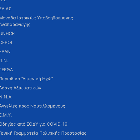
ΕΛ.ΑΣ.
Μονάδα Ιατρικώς Υποβοηθούμενης
Αναπαραγωγής
UNHCR
CEPOL
ΕΑΑΝ
Π.Ν.
ΓΕΕΘΑ
Περιοδικό “Λιμενική Ηχώ”
Λέσχη Αξιωματικών
Ν.Ν.Α.
Αγγελίες προς Ναυτιλλομένους
Ε.Μ.Υ.
Οδηγίες από ΕΟΔΥ για COVID-19
Γενική Γραμματεία Πολιτικής Προστασίας