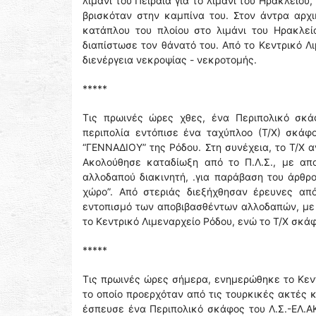
λιμάνι του Πειραιά για το λιμάνι του Ηρακλείου
βρισκόταν στην καμπίνα του. Στον άντρα αρχ
κατάπλου του πλοίου στο λιμάνι του Ηρακλε
διαπίστωσε τον θάνατό του. Από το Κεντρικό Λ
διενέργεια νεκροψίας - νεκροτομής.
*****
Τις πρωινές ώρες χθες, ένα Περιπολικό σκάφ
περιπολία εντόπισε ένα ταχύπλοο (Τ/Χ) σκάφ
“ΓΕΝΝΑΔΙΟΥ” της Ρόδου. Στη συνέχεια, το Τ/Χ 
Ακολούθησε καταδίωξη από το Π.Λ.Σ., με απ
αλλοδαπού διακινητή, .για παράβαση του άρθρ
χώρο”. Από στεριάς διεξήχθησαν έρευνες από
εντοπισμό των αποβιβασθέντων αλλοδαπών, με 
το Κεντρικό Λιμεναρχείο Ρόδου, ενώ το Τ/Χ σκ
*****
Τις πρωινές ώρες σήμερα, ενημερώθηκε το Κεντ
το οποίο προερχόταν από τις τουρκικές ακτές κ
έσπευσε ένα Περιπολικό σκάφος του Λ.Σ.-ΕΛ.ΑΚ