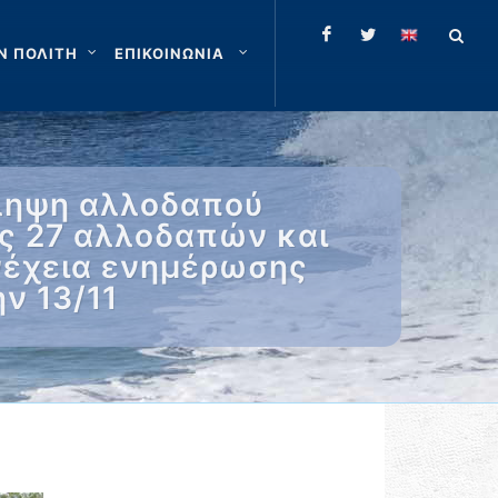
Ν ΠΟΛΙΤΗ
ΕΠΙΚΟΙΝΩΝΙΑ
λληψη αλλοδαπού
ός 27 αλλοδαπών και
υνέχεια ενημέρωσης
ν 13/11