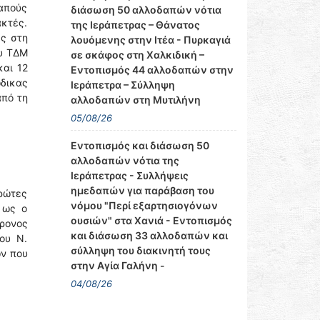
απούς
διάσωση 50 αλλοδαπών νότια
ακτές.
της Ιεράπετρας – Θάνατος
ς στη
λουόμενης στην Ιτέα - Πυρκαγιά
ου ΤΔΜ
σε σκάφος στη Χαλκιδική –
και 12
Εντοπισμός 44 αλλοδαπών στην
δικας
Ιεράπετρα – Σύλληψη
από τη
αλλοδαπών στη Μυτιλήνη
05/08/26
Εντοπισμός και διάσωση 50
αλλοδαπών νότια της
Ιεράπετρας - Συλλήψεις
ημεδαπών για παράβαση του
πρώτες
νόμου "Περί εξαρτησιογόνων
 ως ο
ουσιών" στα Χανιά - Εντοπισμός
χρονος
και διάσωση 33 αλλοδαπών και
ου Ν.
σύλληψη του διακινητή τους
ων που
στην Αγία Γαλήνη -
04/08/26