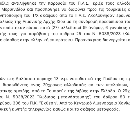
μόλις αντιλήφθηκε την παρουσία του Π.Λ.Σ., έριξε τους αλλοδ
 Μυρσινιδίου και προσπάθησε να διαφύγει προς τις τουρκικές 
νητοποίηση του Τ/Χ σκάφους από το Π.Λ.Σ. Ακολούθησαν έρευνε
άλειας της Λιμενικής Αρχής Χίου με τη συνδρομή προσωπικού τ
ντοπίστηκαν είκοσι επτά (27) αλλοδαποί (9 άνδρες, 6 γυναίκες 
ητής τους, για παράβαση του άρθρου 25 του Ν. 5038/2023 (Κώ
 είσοδος στην ελληνική επικράτεια). Προανάκριση διενεργείται 
ν στη θαλάσσια περιοχή 13 ν.μ. νοτιοδυτικά της Γαύδου τις 
ς διασωθέντες ένας 29χρονος αλλοδαπός εκ των υπολοίπων,
ματικής αμοιβής, από το Τομπρούκ της Λιβύης στην Ελλάδα. Ο 29
υ Ν. 5038/2023 “Κώδικας μετανάστευσης”, του άρθρου 83 τ
ρθρου 306 του Π.Κ. “Έκθεση”. Από το Κεντρικό Λιμεναρχείο Χανί
σκευή κινητής τηλεφωνίας καθώς και το σκάφος μεταφοράς.