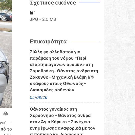
Σχετικες εικόνες
1
JPG - 2,0 MB
Επικαιρότητα
Σύλληψη αλλοδαπού για
παράβαση του νόμου «Περί
εξαρτησιογόνων ουσιών» στη
Σαμοθράκη– Θάνατος άνδρα στη
Ζάκυνθο –Μηχανική Βλάβη Ι/Φ
σκάφους στους Οθωνούς –
Διακομιδές ασθενών
05/08/26
Θάνατος γυναίκας στη
Χερσόνησο – Θάνατος άνδρα
στον Άγιο Κήρυκο – Συνέχεια
γού -
ενημέρωσης αναφορικά με τον
από το
εντοπισμό και διάσωση 7