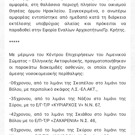
αμφορέα, στη θαλάσσια περιοχή πλησίον του οικισμού
Θησέας όρμου Ηρακλείου. Συγκεκριμένα, ο ανωτέρω
αμφορέας εντοπίστηκε από ημεδαπό κατά τη διάρκεια
εκτέλεσης υποβρύχιας αλιείας και πρόκειται να
παραδοθεί στην Εφορία Εναλίων Αρχαιοτήτων/Γρ. Κρήτης.
*****
Με μέριμνα του Κέντρου Επιχειρήσεων του Λιμενικού
Σώματος – Ελληνικής Ακτοφυλακής, πραγματοποιήθηκαν
οι παρακάτω διακομιδές ασθενών, οι οποίοι έχρηζαν
άμεσης νοσοκομειακής περίθαλψης:
-06χρονου, από το λιμάνι της Σκοπέλου στο λιμάνι του
Βόλου, με περιπολικό σκάφος Λ.Σ.-ΕΛ.ΑΚΤ.,
-35χρονου, από το λιμάνι της Νάξου στο λιμάνι της
Σύρου, με το Ε/Γ-Τ/Ρ «ΚΥΡΙΑΡΧΟΣ V» Ν.Ν. 67,
-42χρονου, από το λιμάνι της Σκιάθου στο λιμάνι του
Βόλου με το Ε/Π-Τ/Ρ «ΖΑΧΑΡΕΝΙΑ» Ν.Σ. 46,
-63χρονου, από το λιμάνι της Σκύρου στο λιμάνι της