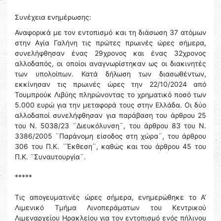
Συνέχεια ενημέρωσης:
Αναφορικά με τον εντοπισμό και τη διάσωση 37 ατόμων
στην Αγία Γαλήνη τις πρώτες πρωινές ώρες σήμερα,
συνελήφθησαν ένας 29χρονος και ένας 32χρονος
αλλοδαπός, οι οποίοι αναγνωρίστηκαν ως οι διακινητές
των υπολοίπων. Κατά δήλωση των διασωθέντων,
εκκίνησαν τις πρωινές ώρες την 22/10/2024 από
Τουμπρούκ Λιβύης πληρώνοντας το χρηματικό ποσό των
5.000 ευρώ για την μεταφορά τους στην Ελλάδα. Οι δύο
αλλοδαποί συνελήφθησαν για παράβαση του άρθρου 25
του Ν. 5038/23 ¨Διευκόλυνση¨, του άρθρου 83 του Ν.
3386/2005 ¨Παράνομη είσοδος στη χώρα¨, του άρθρου
306 του Π.Κ. ¨Έκθεση¨, καθώς και του άρθρου 45 του
Π.Κ. ¨Συναυτουργία¨.
*****
Τις απογευματινές ώρες σήμερα, ενημερώθηκε το Α’
Λιμενικό Τμήμα Λινοπεράματων του Κεντρικού
Λιμεναρχείου Ηρακλείου για τον εντοπισμό ενός πήλινου