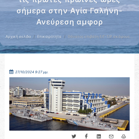
σήμερα στην Αγία Γαλήνη-
Ανεύρεση αμφορ
Αρχική σελίδα
Επικαιρότητα
Θάνατος επιβάτη Ε/Γ-Τ/Ρ σκάφους …
27/10/2024 9:27 μμ.