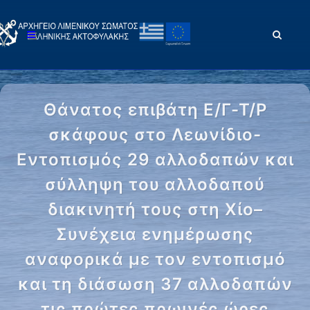
Θάνατος επιβάτη Ε/Γ-Τ/Ρ
σκάφους στο Λεωνίδιο-
Εντοπισμός 29 αλλοδαπών και
σύλληψη του αλλοδαπού
διακινητή τους στη Χίο–
Συνέχεια ενημέρωσης
αναφορικά με τον εντοπισμό
και τη διάσωση 37 αλλοδαπών
τις πρώτες πρωινές ώρες