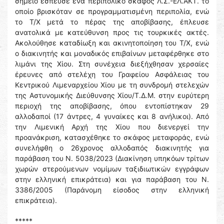
σημείο έσπευσε ένα περιπολικό σκάφος Λ.Σ.-ΕΛ.ΑΚΤ. το
οποίο βρισκόταν σε προγραμματισμένη περιπολία, ενώ
το Τ/Χ μετά το πέρας της αποβίβασης, έπλευσε
ανατολικά με κατεύθυνση προς τις τουρκικές ακτές.
Ακολούθησε καταδίωξη και ακινητοποίηση του Τ/Χ, ενώ
ο διακινητής και μοναδικός επιβαίνων μεταφέρθηκε στο
λιμάνι της Χίου. Στη συνέχεια διεξήχθησαν χερσαίες
έρευνες από στελέχη του Γραφείου Ασφάλειας του
Κεντρικού Λιμεναρχείου Χίου με τη συνδρομή στελεχών
της Αστυνομικής Διεύθυνσης Χίου/Τ.Δ.Μ. στην ευρύτερη
περιοχή της αποβίβασης, όπου εντοπίστηκαν 29
αλλοδαποί (17 άντρες, 4 γυναίκες και 8 ανήλικοι). Από
την Λιμενική Αρχή της Χίου που διενεργεί την
προανάκριση, κατασχέθηκε το σκάφος μεταφοράς, ενώ
συνελήφθη ο 26χρονος αλλοδαπός διακινητής για
παράβαση του Ν. 5038/2023 (Διακίνηση υπηκόων τρίτων
χωρών στερούμενων νομίμων ταξιδιωτικών εγγράφων
στην ελληνική επικράτεια) και για παράβαση του Ν.
3386/2005 (Παράνομη είσοδος στην ελληνική
επικράτεια).
*****