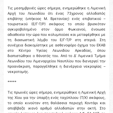
Τις μεσημβρινές ώρες σήμερα, ενημερώθηκε η Λιμενική
Αρχή του Λεωνιδίου ότι ένας 73χρονος αλλοδαπός
επιβάτης (υπήκοος Μ. Βρετανίας) ενός επιβατικού –
τουριστικού (Ε/Γ-Τ/Ρ) σκάφους το οποίο βρισκόταν
αγκυροβολημένο στον όρμο Φωκιανού, ένοιωσε
αδιαθεσία την ώρα που κολυμπούσε και μεταφέρθηκε με
τη διασωστική λέμβο του Ε/Γ-Τ/Ρ στη στεριά. Στη
συνέχεια διακομίστηκε με ασθενοφόρο όχημα του ΕΚΑΒ
στο Κέντρο Υγείας Λεωνιδίου Αρκαδίας, όπου
διαπιστώθηκε ο θάνατός του. Από το Δ’ Λιμενικό Τμήμα
Λεωνιδίου του Λιμεναρχείου Ναυπλίου που διενεργεί την
προανάκριση, παραγγέλθηκε η διενέργεια νεκροψίας –
νεκροτομής.
*****
Τις πρωινές ώρες σήμερα, ενημερώθηκε η Λιμενική Αρχή
της Χίου για την ύπαρξη ενός ταχύπλοου (Τ/Χ) σκάφους,
το οποίο κινούταν στη θαλάσσια περιοχή Κοντάρι και
αποβίβαζε ικανό αριθμό αλλοδαπών στην ακτή. Στο