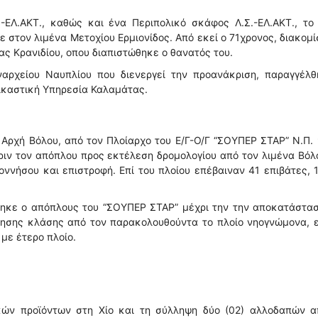
-ΕΛ.ΑΚΤ., καθώς και ένα Περιπολικό σκάφος Λ.Σ.-ΕΛ.ΑΚΤ., το
 στον λιμένα Μετοχίου Ερμιονίδος. Από εκεί ο 71χρονος, διακομ
ς Κρανιδίου, οπου διαπιστώθηκε ο θανατός του.
ναρχείου Ναυπλίου που διενεργεί την προανάκριση, παραγγέλθ
δικαστική Υπηρεσία Καλαμάτας.
Αρχή Βόλου, από τον Πλοίαρχο του Ε/Γ-Ο/Γ “ΣΟΥΠΕΡ ΣΤΑΡ” Ν.Π.
πριν τον απόπλου προς εκτέλεση δρομολογίου από τον λιμένα Βόλ
οννήσου και επιστροφή. Επί του πλοίου επέβαιναν 41 επιβάτες, 
τηκε ο απόπλους του “ΣΟΥΠΕΡ ΣΤΑΡ” μέχρι την την αποκατάστα
ρησης κλάσης από τον παρακολουθούντα το πλοίο νηογνώμονα, 
με έτερο πλοίο.
κών προϊόντων στη Χίο και τη σύλληψη δύο (02) αλλοδαπών α