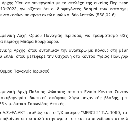
 Αρχής Χίου σε συνεργασία με τα στελέχη της οικείας Περιφερ
0-2023, γνωρίζεται ότι οι διαφυγόντες δασμοί των κατασχε
εντακοσίων πενήντα οκτώ ευρώ και δύο λεπτών (558,02 €).
ιμενική Αρχή Όρμου Παναγιάς Ιερισσού, για τραυματισμό 63χ
ια περιοχή Μπάρα Βουρβουρού.
μενικής Αρχής, όπου εντόπισαν την ανωτέρω με πόνους στη μέσ
 ΕΚΑΒ, όπου μετέφερε την 63χρονη στο Κέντρο Υγείας Πολυγύρ
 Όρμου Παναγιάς Ιερισσού.
ιμενική Αρχή Παλαιάς Φώκαιας από το Ενιαίο Κέντρο Συντον
α ακυβερνησία ιδιωτικού σκάφους λόγω μηχανικής βλάβης, με
5 ν.μ. δυτικά Σαρωνίδας Αττικής.
Λ.Σ.-ΕΛ.ΑΚΤ., καθώς και το Τ/Χ σκάφος “MERCI 2” Τ.Λ. 1090, το
επιβαίνοντα του καλά στην υγεία του και το συνόδευσε στον 