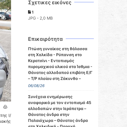
Σχετικες εικόνες
1
JPG - 2,0 MB
Επικαιρότητα
Πτώση γυναίκας στη θάλασσα
στη Χαλκίδα - Ρύπανση στο
Κερατσίνι - Εντοπισμός
πυρομαχικού υλικού στα Ίσθμια -
Θάνατος αλλοδαπού επιβάτη Ε/Γ
– Τ/Ρ πλοίου στη Ζάκυνθο –
06/08/26
Συνέχεια ενημέρωσης
αναφορικά με τον εντοπισμό 45
αλλοδαπών στην Ιεράπετρα –
Θάνατος άνδρα στην
της Ι/
Παλαιόχωρα – Θάνατος άνδρα
ιακής
στη Χαλκιδική - Παροχή