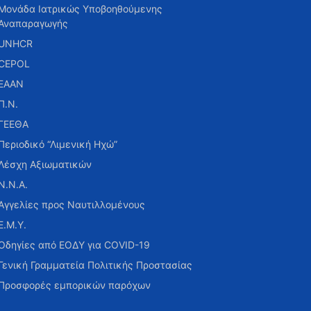
Μονάδα Ιατρικώς Υποβοηθούμενης
Αναπαραγωγής
UNHCR
CEPOL
ΕΑΑΝ
Π.Ν.
ΓΕΕΘΑ
Περιοδικό “Λιμενική Ηχώ”
Λέσχη Αξιωματικών
Ν.Ν.Α.
Αγγελίες προς Ναυτιλλομένους
Ε.Μ.Υ.
Οδηγίες από ΕΟΔΥ για COVID-19
Γενική Γραμματεία Πολιτικής Προστασίας
Προσφορές εμπορικών παρόχων