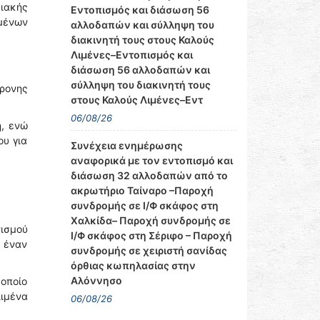
ειακής
Εντοπισμός και διάσωση 56
μένων
αλλοδαπών και σύλληψη του
διακινητή τους στους Καλούς
Λιμένες–Εντοπισμός και
διάσωση 56 αλλοδαπών και
σύλληψη του διακινητή τους
ρονης
στους Καλούς Λιμένες–Εντ
06/08/26
η, ενώ
ου για
Συνέχεια ενημέρωσης
αναφορικά με τον εντοπισμό και
διάσωση 32 αλλοδαπών από το
ακρωτήριο Ταίναρο –Παροχή
συνδρομής σε Ι/Φ σκάφος στη
Χαλκίδα– Παροχή συνδρομής σε
ισμού
Ι/Φ σκάφος στη Σέριφο – Παροχή
 έναν
συνδρομής σε χειριστή σανίδας
όρθιας κωπηλασίας στην
Αλόννησο
 οποίο
λιμένα
06/08/26