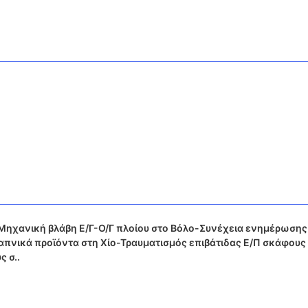
Μηχανική βλάβη Ε/Γ-Ο/Γ πλοίου στο Βόλο-Συνέχεια ενημέρωσης
απνικά προϊόντα στη Χίο-Τραυματισμός επιβάτιδας Ε/Π σκάφους
 σ..