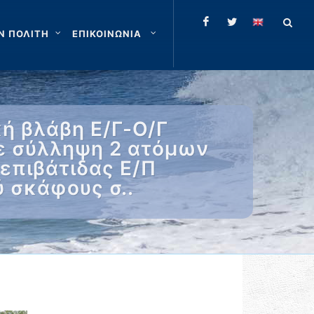
Ν ΠΟΛΙΤΗ
ΕΠΙΚΟΙΝΩΝΙΑ
ή βλάβη Ε/Γ-Ο/Γ
ε σύλληψη 2 ατόμων
 επιβάτιδας Ε/Π
 σκάφους σ..