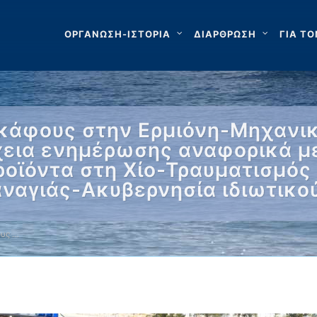
ΟΡΓΑΝΩΣΗ-ΙΣΤΟΡΙΑ
ΔΙΑΡΘΡΩΣΗ
ΓΙΑ ΤΟ
σκάφους στην Ερμιόνη-Μηχανικ
χεια ενημέρωσης αναφορικά μ
ροϊόντα στη Χίο-Τραυματισμός
ναγιάς-Ακυβερνησία ιδιωτικού
ους …