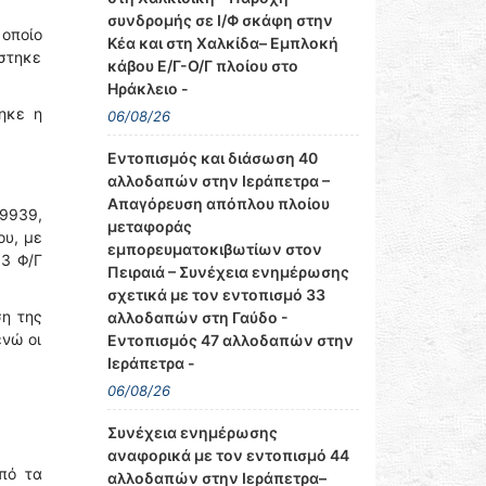
συνδρομής σε Ι/Φ σκάφη στην
 οποίο
Κέα και στη Χαλκίδα– Εμπλοκή
ίστηκε
κάβου Ε/Γ-Ο/Γ πλοίου στο
Ηράκλειο -
ηκε η
06/08/26
Εντοπισμός και διάσωση 40
αλλοδαπών στην Ιεράπετρα –
Απαγόρευση απόπλου πλοίου
 9939,
μεταφοράς
ου, με
εμπορευματοκιβωτίων στον
13 Φ/Γ
Πειραιά – Συνέχεια ενημέρωσης
σχετικά με τον εντοπισμό 33
ση της
αλλοδαπών στη Γαύδο -
ενώ οι
Εντοπισμός 47 αλλοδαπών στην
Ιεράπετρα -
06/08/26
Συνέχεια ενημέρωσης
αναφορικά με τον εντοπισμό 44
πό τα
αλλοδαπών στην Ιεράπετρα–