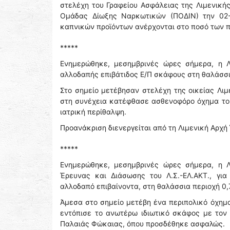
στελέχη του Γραφείου Ασφάλειας της Λιμενικής
Ομάδας Δίωξης Ναρκωτικών (ΠΟΔΙΝ) την 02-1
καπνικών προϊόντων ανέρχονται στο ποσό των π
*****
Ενημερώθηκε, μεσημβρινές ώρες σήμερα, η Λ
αλλοδαπής επιβάτιδος Ε/Π σκάφους στη θαλάσσ
Στο σημείο μετέβησαν στελέχη της οικείας Λι
στη συνέχεια κατέφθασε ασθενοφόρο όχημα του
ιατρική περίθαλψη.
Προανάκριση διενεργείται από τη Λιμενική Αρχή
*****
Ενημερώθηκε, μεσημβρινές ώρες σήμερα, η Λ
Έρευνας και Διάσωσης του Λ.Σ.-ΕΛ.ΑΚΤ., γι
αλλοδαπό επιβαίνοντα, στη θαλάσσια περιοχή 0,7
Άμεσα στο σημείο μετέβη ένα περιπολικό όχημα 
εντόπισε το ανωτέρω ιδιωτικό σκάφος με τον 
Παλαιάς Φώκαιας, όπου προσδέθηκε ασφαλώς.