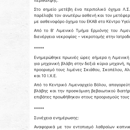
περίθαλψης.
Στο σημείο μετέβη ένα περιπολικό όχημα Λ.Σ.
παρέλαβε τον ανωτέρω ασθενή και τον μετέφερε
με ασθενοφόρο όχημα του ΕΚΑΒ στο Κέντρο Υγεία
Από το Β' Λιμενικό Τμήμα Ερμιόνης του Λιμε
διενέργεια νεκροψίας – νεκροτομής στην Ιατρο
*****
Ενημερώθηκε πρωινές ώρες σήμερα η Λιμενική 
για μηχανική βλάβη στην δεξιά κύρια μηχανή, 
προορισμό τους λιμένες Σκιάθου, Σκοπέλου, Αλ
και 10 Ι.Χ.Ε.
Από το Κεντρικό Λιμεναρχείο Βόλου, απαγορεύ
βλάβης και την προσκόμιση βεβαιωτικού διατή
επιβάτες προωθήθηκαν στους προορισμούς τους 
*****
Συνέχεια ενημέρωσης:
Αναφορικά με τον εντοπισμό λαθραίων καπνι