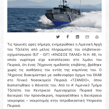
Τις πρωινές ώρες σήμερα, ενημερώθηκε η Λιμενική Αρχή
του Τζελέπη από μέλος πληρώματος του επιβατικού-
οχηματαγωγού (Ε/Γ - Ο/Γ) «ΚΝΩΣΟΣ ΠΑΛΑΣ» Ν.Η. 46, το
οποίο νωρίτερα είχε καταπλεύσει στο λιμάνι του
Πειραιά, ότι ένας 74χρονος ημεδαπός επιβάτης, βρέθηκε
χωρίς τις αισθήσεις του εντός της καμπίνας του. Ο
74χρονος διακομίστηκε με ασθενοφόρο όχημα του ΕΚΑΒ
στο Γενικό Νοσοκομείο Πειραιά «ΤΖΑΝΕΙΟ», όπου
διαπιστώθηκε ο θάνατός του. Από το Α' Λιμενικό Τμήμα
Τζελέπη του Κεντρικού Λιμεναρχείου Πειραιά που
διενεργεί την προανάκριση, παραγγέλθηκε η διενέργεια
νεκροψίας – νεκροτομής στην Ιατροδικαστική Υπηρεσία
Πειραιά.