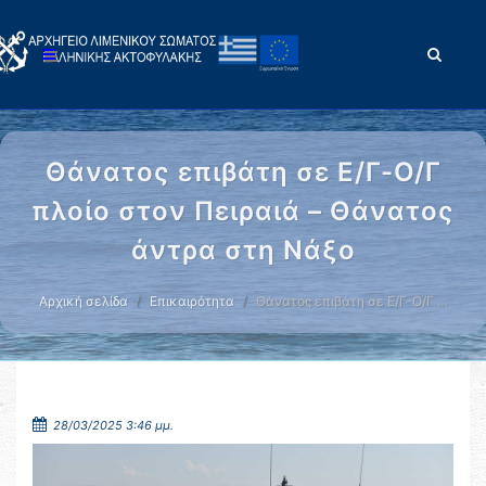
Θάνατος επιβάτη σε Ε/Γ-Ο/Γ
πλοίο στον Πειραιά – Θάνατος
άντρα στη Νάξο
Αρχική σελίδα
Επικαιρότητα
Θάνατος επιβάτη σε Ε/Γ-Ο/Γ …
28/03/2025 3:46 μμ.