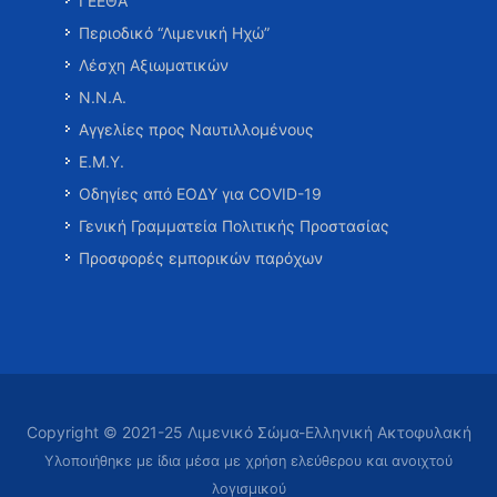
ΓΕΕΘΑ
Περιοδικό “Λιμενική Ηχώ”
Λέσχη Αξιωματικών
Ν.Ν.Α.
Αγγελίες προς Ναυτιλλομένους
Ε.Μ.Υ.
Οδηγίες από ΕΟΔΥ για COVID-19
Γενική Γραμματεία Πολιτικής Προστασίας
Προσφορές εμπορικών παρόχων
Copyright © 2021-25 Λιμενικό Σώμα-Ελληνική Ακτοφυλακή
Υλοποιήθηκε με ίδια μέσα με χρήση ελεύθερου και ανοιχτού
λογισμικού