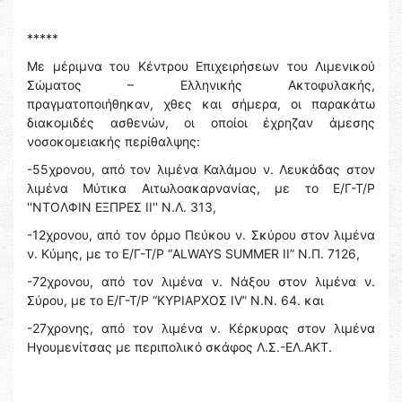
*****
Με μέριμνα του Κέντρου Επιχειρήσεων του Λιμενικού
Σώματος – Ελληνικής Ακτοφυλακής,
πραγματοποιήθηκαν, χθες και σήμερα, οι παρακάτω
διακομιδές ασθενών, οι οποίοι έχρηζαν άμεσης
νοσοκομειακής περίθαλψης:
-55χρονου, από τον λιμένα Καλάμου ν. Λευκάδας στον
λιμένα Μύτικα Αιτωλοακαρνανίας, με το Ε/Γ-Τ/Ρ
''ΝΤΟΛΦΙΝ ΕΞΠΡΕΣ ΙΙ'' Ν.Λ. 313,
-12χρονου, από τον όρμο Πεύκου ν. Σκύρου στον λιμένα
ν. Κύμης, με το Ε/Γ-Τ/Ρ “ALWAYS SUMMER II” N.Π. 7126,
-72χρονου, από τον λιμένα ν. Νάξου στον λιμένα ν.
Σύρου, με το Ε/Γ-Τ/Ρ “ΚΥΡΙΑΡΧΟΣ IV” N.N. 64. και
-27χρονης, από τον λιμένα ν. Κέρκυρας στον λιμένα
Ηγουμενίτσας με περιπολικό σκάφος Λ.Σ.-ΕΛ.ΑΚΤ.