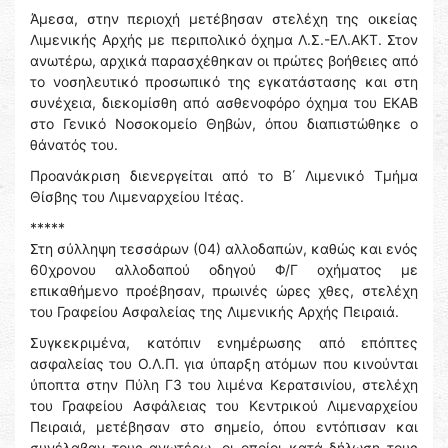
Άμεσα, στην περιοχή μετέβησαν στελέχη της οικείας
Λιμενικής Αρχής με περιπολικό όχημα Λ.Σ.-ΕΛ.ΑΚΤ. Στον
ανωτέρω, αρχικά παρασχέθηκαν οι πρώτες βοήθειες από
το νοσηλευτικό προσωπικό της εγκατάστασης και στη
συνέχεια, διεκομίσθη από ασθενοφόρο όχημα του ΕΚΑΒ
στο Γενικό Νοσοκομείο Θηβών, όπου διαπιστώθηκε ο
θάνατός του.
Προανάκριση διενεργείται από το Β΄ Λιμενικό Τμήμα
Θίσβης του Λιμεναρχείου Ιτέας.
*****
Στη σύλληψη τεσσάρων (04) αλλοδαπών, καθώς και ενός
60χρονου αλλοδαπού οδηγού Φ/Γ οχήματος με
επικαθήμενο προέβησαν, πρωινές ώρες χθες, στελέχη
του Γραφείου Ασφαλείας της Λιμενικής Αρχής Πειραιά.
Συγκεκριμένα, κατόπιν ενημέρωσης από επόπτες
ασφαλείας του Ο.Λ.Π. για ύπαρξη ατόμων που κινούνται
ύποπτα στην Πύλη Γ3 του λιμένα Κερατσινίου, στελέχη
του Γραφείου Ασφάλειας του Κεντρικού Λιμεναρχείου
Πειραιά, μετέβησαν στο σημείο, όπου εντόπισαν και
συνέλαβαν τους ανωτέρω, οι οποίοι κατά δήλωση τους