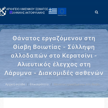
Θάνατος εργαζόμενου στη
Θίσβη Βοιωτίας - Σύλληψη
αλλοδαπών στο Κερατσίνι -
Αλιευτικός έλεγχος στη
Λάρυμνα - Διακομιδές ασθενών
Αρχική σελίδα
Επικαιρότητα
Θάνατος εργαζόμενου στη Θίσβη …