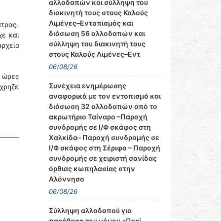
αλλοδαπών και σύλληψη του
διακινητή τους στους Καλούς
Λιμένες–Εντοπισμός και
άτρας.
διάσωση 56 αλλοδαπών και
χε και
σύλληψη του διακινητή τους
αρχείο
στους Καλούς Λιμένες–Εντ
06/08/26
ς ώρες
Συνέχεια ενημέρωσης
έχρηζε
αναφορικά με τον εντοπισμό και
διάσωση 32 αλλοδαπών από το
ακρωτήριο Ταίναρο –Παροχή
συνδρομής σε Ι/Φ σκάφος στη
Χαλκίδα– Παροχή συνδρομής σε
Ι/Φ σκάφος στη Σέριφο – Παροχή
συνδρομής σε χειριστή σανίδας
όρθιας κωπηλασίας στην
Αλόννησο
06/08/26
Σύλληψη αλλοδαπού για
παράβαση του νόμου «Περί