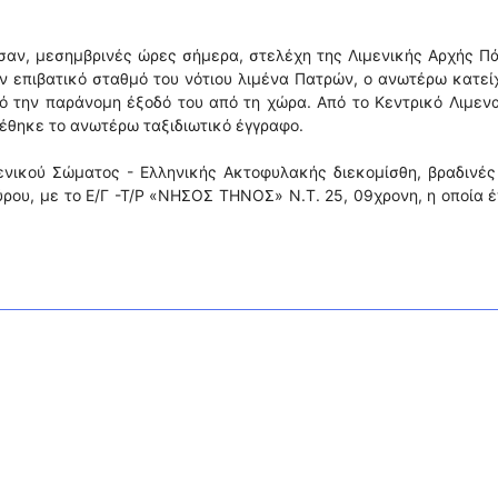
αν, μεσημβρινές ώρες σήμερα, στελέχη της Λιμενικής Αρχής Π
ν επιβατικό σταθμό του νότιου λιμένα Πατρών, ο ανωτέρω κατεί
ό την παράνομη έξοδό του από τη χώρα. Από το Κεντρικό Λιμεν
χέθηκε το ανωτέρω ταξιδιωτικό έγγραφο.
ενικού Σώματος - Ελληνικής Ακτοφυλακής διεκομίσθη, βραδινέ
Σύρου, με το Ε/Γ -Τ/Ρ «ΝΗΣΟΣ ΤΗΝΟΣ» Ν.Τ. 25, 09χρονη, η οποία 