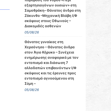
εξαρτησιογόνων ουσιών» στη
Σαμοθράκη– Θάνατος άνδρα στη
Ζάκυνθο –Μηχανική Βλάβη Ι/Φ
σκάφους στους Οθωνούς –
Διακομιδές ασθενών
05/08/26
Θάνατος γυναίκας στη
Χερσόνησο – Θάνατος άνδρα
στον Άγιο Κήρυκο – Συνέχεια
ενημέρωσης αναφορικά με τον
εντοπισμό και διάσωση 7
αλλοδαπών επιβαινόντων Ι/Φ
σκάφους και τις έρευνες προς
εντοπισμό αγνοούμενου στη
Σύμη –
05/08/26