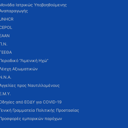
Μονάδα Ιατρικώς Υποβοηθούμενης
Αναπαραγωγής
UNHCR
CEPOL
ΕΑΑΝ
Π.Ν.
ΓΕΕΘΑ
Περιοδικό “Λιμενική Ηχώ”
Λέσχη Αξιωματικών
Ν.Ν.Α.
Αγγελίες προς Ναυτιλλομένους
Ε.Μ.Υ.
Οδηγίες από ΕΟΔΥ για COVID-19
Γενική Γραμματεία Πολιτικής Προστασίας
Προσφορές εμπορικών παρόχων