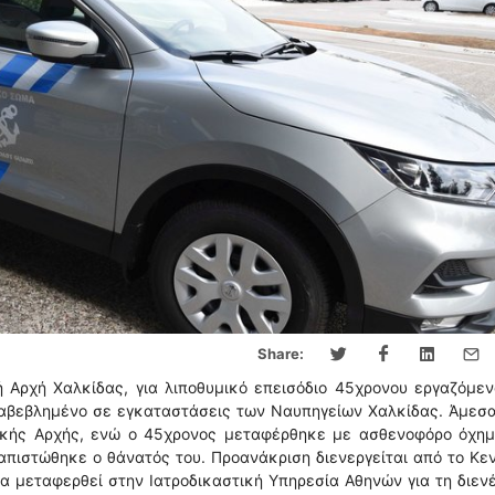
Share:
 Αρχή Χαλκίδας, για λιποθυμικό επεισόδιο 45χρονου εργαζόμεν
αραβεβλημένο σε εγκαταστάσεις των Ναυπηγείων Χαλκίδας. Άμεσ
νικής Αρχής, ενώ ο 45χρονος μεταφέρθηκε με ασθενοφόρο όχημ
απιστώθηκε ο θάνατός του. Προανάκριση διενεργείται από το Κε
να μεταφερθεί στην Ιατροδικαστική Υπηρεσία Αθηνών για τη διεν