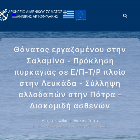
Θάνατος εργαζομένου στην
Σαλαμίνα - Πρόκληση
πυρκαγιάς σε Ε/Π-Τ/Ρ πλοίο
στην Λευκάδα - Σύλληψη
αλλοδαπών στην Πάτρα -
Διακομιδή ασθενών
Αρχική σελίδα
Επικαιρότητα
Θάνατος εργαζομένου στην Σαλαμίνα …