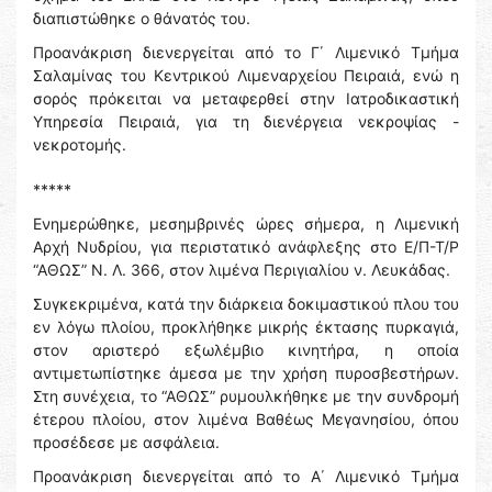
διαπιστώθηκε ο θάνατός του.
Προανάκριση διενεργείται από το Γ΄ Λιμενικό Τμήμα
Σαλαμίνας του Κεντρικού Λιμεναρχείου Πειραιά, ενώ η
σορός πρόκειται να μεταφερθεί στην Ιατροδικαστική
Υπηρεσία Πειραιά, για τη διενέργεια νεκροψίας -
νεκροτομής.
*****
Ενημερώθηκε, μεσημβρινές ώρες σήμερα, η Λιμενική
Αρχή Νυδρίου, για περιστατικό ανάφλεξης στο Ε/Π-Τ/Ρ
“ΑΘΩΣ” Ν. Λ. 366, στον λιμένα Περιγιαλίου ν. Λευκάδας.
Συγκεκριμένα, κατά την διάρκεια δοκιμαστικού πλου του
εν λόγω πλοίου, προκλήθηκε μικρής έκτασης πυρκαγιά,
στον αριστερό εξωλέμβιο κινητήρα, η οποία
αντιμετωπίστηκε άμεσα με την χρήση πυροσβεστήρων.
Στη συνέχεια, το “ΑΘΩΣ” ρυμουλκήθηκε με την συνδρομή
έτερου πλοίου, στον λιμένα Βαθέως Μεγανησίου, όπου
προσέδεσε με ασφάλεια.
Προανάκριση διενεργείται από το Α΄ Λιμενικό Τμήμα