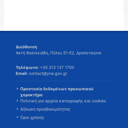
Διεύθυνση
Ακτή Βασιλειάδη, Πύλες Ε1-Ε2, Δραπετσώνα
Τηλέφωνο:
+30 213 137 1700
Email:
contact@yna.gov.gr
Προστασία δεδομένων προσωπικού
χαρακτήρα
Πολιτική για αρχεία καταγραφής και cookies
Δήλωση προσβασιμότητας
Όροι χρήσης