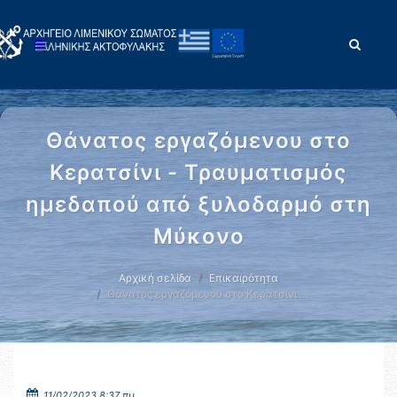
Θάνατος εργαζόμενου στο
Κερατσίνι - Τραυματισμός
ημεδαπού από ξυλοδαρμό στη
Μύκονο
Αρχική σελίδα
Επικαιρότητα
Θάνατος εργαζόμενου στο Κερατσίνι …
11/02/2023 8:37 πμ.