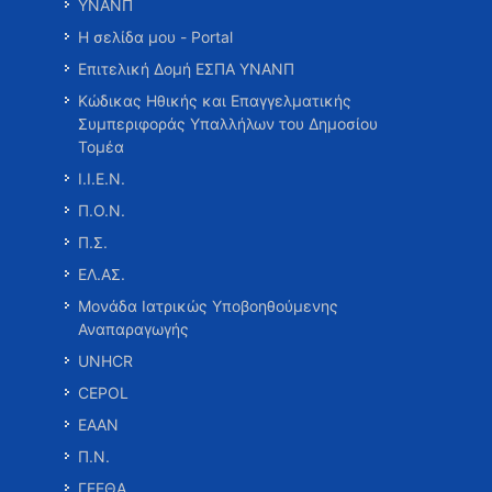
ΥΝΑΝΠ
Η σελίδα μου - Portal
Επιτελική Δομή ΕΣΠΑ ΥΝΑΝΠ
Κώδικας Ηθικής και Επαγγελματικής
Συμπεριφοράς Υπαλλήλων του Δημοσίου
Τομέα
Ι.Ι.Ε.Ν.
Π.Ο.Ν.
Π.Σ.
ΕΛ.ΑΣ.
Μονάδα Ιατρικώς Υποβοηθούμενης
Αναπαραγωγής
UNHCR
CEPOL
ΕΑΑΝ
Π.Ν.
ΓΕΕΘΑ