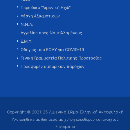
Περιοδικό “Λιμενική Ηχώ”
Λέσχη Αξιωματικών
Ν.Ν.Α.
Αγγελίες προς Ναυτιλλομένους
Ε.Μ.Υ.
Οδηγίες από ΕΟΔΥ για COVID-19
Γενική Γραμματεία Πολιτικής Προστασίας
Προσφορές εμπορικών παρόχων
Copyright © 2021-25 Λιμενικό Σώμα-Ελληνική Ακτοφυλακή
Υλοποιήθηκε με ίδια μέσα με χρήση ελεύθερου και ανοιχτού
λογισμικού