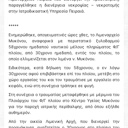
παραγγέλθηκε η διενέργεια νεκροψίας – νεκροτομής
στην Ιατροδικαστική Υπηρεσία Πειραιά.
*****
Ενημερώθηκε, απογευματινές ώρες χθες, το Λιμεναρχείο
Μυκόνου, αναφορικά με περιστατικό ξυλοδαρμού
58χρονου ημεδαπού ναυτικού μέλους πληρώματος Φ/Γ
πλοίου, από 30χρονο ημεδαπό, εντός του πλοίου, το
οποίο ελλιμενίζεται στον λιμένα ν. Μυκόνου.
Ειδικότερα, κατά δήλωση του 58χρονου, ο εν λόγω
30χρονος αφού επιβιβάστηκε επί του πλοίου, μετέβη στο
χώρο εργασίας του και τον τραυμάτισε με εργαλείο στο
κεφάλι, ενώ στη συνέχεια τράπηκε σε φυγή.
Στη συνέχεια ο τραυματίας μεταφέρθηκε με μέριμνα του
Πλοιάρχου του Φ/Γ πλοίου στο Κέντρο Υγείας Μυκόνου
για την παροχή ιατρικής περίθαλψης, από όπου εξήλθε
αυθημερόν.
Από την οικεία Λιμενική Αρχή, που διενεργεί την
προανάκριση, αναζητείται ο 30χρονος στο πλαίσιο του