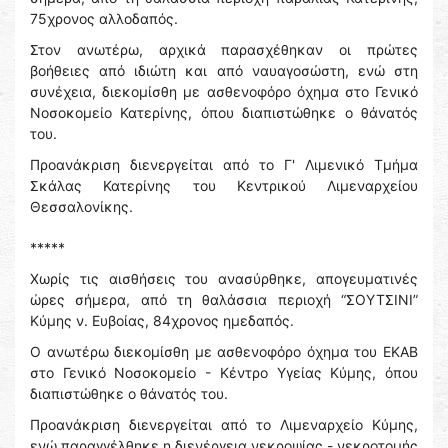
75χρονος αλλοδαπός.
Στον ανωτέρω, αρχικά παρασχέθηκαν οι πρώτες
βοήθειες από ιδιώτη και από ναυαγοσώστη, ενώ στη
συνέχεια, διεκομίσθη με ασθενοφόρο όχημα στο Γενικό
Νοσοκομείο Κατερίνης, όπου διαπιστώθηκε ο θάνατός
του.
Προανάκριση διενεργείται από το Γ' Λιμενικό Τμήμα
Σκάλας Κατερίνης του Κεντρικού Λιμεναρχείου
Θεσσαλονίκης.
*****
Χωρίς τις αισθήσεις του ανασύρθηκε, απογευματινές
ώρες σήμερα, από τη θαλάσσια περιοχή “ΣΟΥΤΣΙΝΙ”
Κύμης ν. Ευβοίας, 84χρονος ημεδαπός.
Ο ανωτέρω διεκομίσθη με ασθενοφόρο όχημα του ΕΚΑΒ
στο Γενικό Νοσοκομείο - Κέντρο Υγείας Κύμης, όπου
διαπιστώθηκε ο θάνατός του.
Προανάκριση διενεργείται από το Λιμεναρχείο Κύμης,
ενώ παραγγέλθηκε η διενέργεια νεκροψίας - νεκροτομής