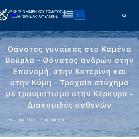
Θάνατος γυναίκας στα Καμένα
Βούρλα - Θάνατος ανδρών στην
Επανομή, στην Κατερίνη και
στην Κύμη - Τροχαίο ατύχημα
με τραυματισμό στην Κέρκυρα -
Διακομιδές ασθενών
Αρχική σελίδα
Επικαιρότητα
Θάνατος γυναίκας στα Καμένα …