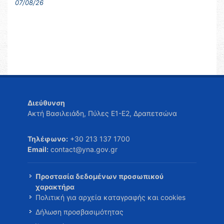
07/08/26
Διεύθυνση
Ακτή Βασιλειάδη, Πύλες Ε1-Ε2, Δραπετσώνα
Τηλέφωνο:
+30 213 137 1700
Email:
contact@yna.gov.gr
Προστασία δεδομένων προσωπικού
χαρακτήρα
Πολιτική για αρχεία καταγραφής και cookies
Δήλωση προσβασιμότητας