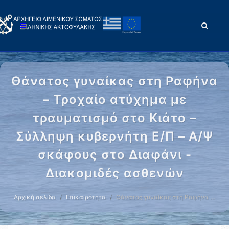
Θάνατος γυναίκας στη Ραφήνα
– Τροχαίο ατύχημα με
τραυματισμό στο Κιάτο –
Σύλληψη κυβερνήτη Ε/Π – Α/Ψ
σκάφους στο Διαφάνι -
Διακομιδές ασθενών
Αρχική σελίδα
Επικαιρότητα
Θάνατος γυναίκας στη Ραφήνα …