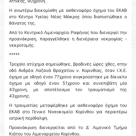
Αττικής, 90χρονη.
Η ανωτέρω διεκομίσθη με ασθενοφόρο όχημα του ΕΚΑΒ
στο Κέντρο Υγείας Νέας Μάκρης όπου διαπιστώθηκε ο
θάνατος της.
Από το Κεντρικό Λιμεναρχείο Ραφήνας που διενεργεί την
προανάκριση, παραγγέλθηκε η διενέργεια νεκροψίας -
νεκροτομής.
*****
Τροχαίο ατύχημα σημειώθηκε, βραδινές ώρες χθες, στην
οδό Ανδρέα Λαζανά Βραχατίου ν. Κορινθίας, όταν Ι.Χ.Ε.
όχημα με οδηγό έναν 77χρονο συγκρούστηκε με δίκυκλο
όχημα με οδηγό έναν 51χρονο και συνεπιβάτη μία
43χρονη, με αποτέλεσμα τον τραυματισμό της
43χρονης.
Η τραυματίας μεταφέρθηκε με ασθενοφόρο όχημα του
ΕΚΑΒ στο Γενικό Νοσοκομείο Κορίνθου για περαιτέρω
ιατρική περίθαλψη.
Προανάκριση διενεργείται από το Δ΄ Λιμενικό Τμήμα
Κιάτου του Λιμεναρχείου Κορίνθου.