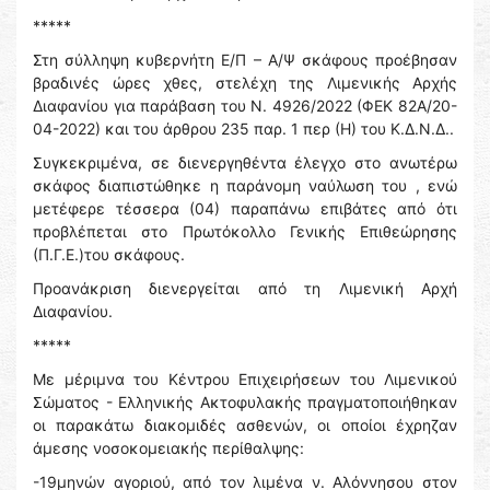
*****
Στη σύλληψη κυβερνήτη Ε/Π – Α/Ψ σκάφους προέβησαν
βραδινές ώρες χθες, στελέχη της Λιμενικής Αρχής
Διαφανίου για παράβαση του Ν. 4926/2022 (ΦΕΚ 82Α/20-
04-2022) και του άρθρου 235 παρ. 1 περ (Η) του Κ.Δ.Ν.Δ..
Συγκεκριμένα, σε διενεργηθέντα έλεγχο στο ανωτέρω
σκάφος διαπιστώθηκε η παράνομη ναύλωση του , ενώ
μετέφερε τέσσερα (04) παραπάνω επιβάτες από ότι
προβλέπεται στο Πρωτόκολλο Γενικής Επιθεώρησης
(Π.Γ.Ε.)του σκάφους.
Προανάκριση διενεργείται από τη Λιμενική Αρχή
Διαφανίου.
*****
Με μέριμνα του Κέντρου Επιχειρήσεων του Λιμενικού
Σώματος - Ελληνικής Ακτοφυλακής πραγματοποιήθηκαν
οι παρακάτω διακομιδές ασθενών, οι οποίοι έχρηζαν
άμεσης νοσοκομειακής περίθαλψης:
-19μηνών αγοριού, από τον λιμένα ν. Αλόννησου στον