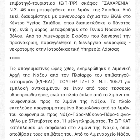
επιβατηγό-τουριστικό (Ε/Π-Τ/Ρ) σκάφος ¨ΖΑΧΑΡΕΝΙΑ¨
Ν.Σ. 46 και μεταφέρθηκε στο λιμάνι της Σκιάθου. Από
εκεί, διακομίστηκε με ασθενοφόρο όχημα του ΕΚΑΒ στο
Κέντρο Υγείας Σκιάθου, όπου διαπιστώθηκε ο θάνατός
της, ενώ η σορός μεταφέρθηκε στο Γενικό Νοσοκομείο
Βόλου. Από το Λιμεναρχείο Σκιάθου που διενεργεί την
προανάκριση, παραγγέλθηκε η διενέργεια νεκροψίας -
νεκροτομής στην Ιατροδικαστική Υπηρεσία Λάρισας.
*****
Τις απογευματινές ώρες χθες, ενημερώθηκε η Λιμενική
Αρχή της Νάξου από τον Πλοίαρχο του επιβατηγού-
καταμαράν (Ε/Γ-ΚΑΤ) ¨ΣΟΥΠΕΡ ΤΖΕΤ 2¨ Ν.Π. 10571 για
εμπλοκή αντικειμένου σε έναν από τους τέσσερις
υδροπροωθητήρες, ενώ το πλοίο έπλεε από το λιμάνι του
Κουφονησίου προς το λιμάνι της Νάξου. Το πλοίο
εκτελούσε προγραμματισμένο δρομολόγιο από το λιμάνι
του Κουφονησίου προς Νάξο-Πάρο-Μύκονο-Πάρο-Σίφνο-
Μήλο με 67επιβάτες και 11 μέλη πληρώματος. Το Ε/Γ-ΚΑΤ
κατέπλευσε με ασφάλεια στο λιμάνι της Νάξου, όπου
αποβίβασε τους επιβάτες του. Από το Λιμεναρχείο Νάξου