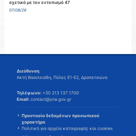
σχετικά με τον εντοπισμό 47
07/08/26
Διεύθυνση
Ακτή Βασιλειάδη, Πύλες Ε1-Ε2, Δραπετσώνα
Τηλέφωνο:
+30 213 137 1700
Email:
contact@yna.gov.gr
Προστασία δεδομένων προσωπικού
χαρακτήρα
Πολιτική για αρχεία καταγραφής και cookies