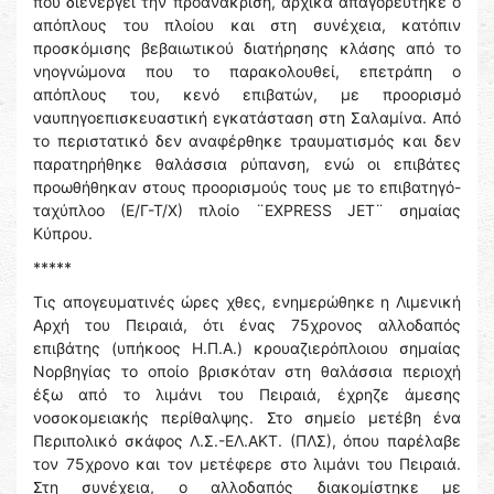
που διενεργεί την προανάκριση, αρχικά απαγορεύτηκε ο
απόπλους του πλοίου και στη συνέχεια, κατόπιν
προσκόμισης βεβαιωτικού διατήρησης κλάσης από το
νηογνώμονα που το παρακολουθεί, επετράπη ο
απόπλους του, κενό επιβατών, με προορισμό
ναυπηγοεπισκευαστική εγκατάσταση στη Σαλαμίνα. Από
το περιστατικό δεν αναφέρθηκε τραυματισμός και δεν
παρατηρήθηκε θαλάσσια ρύπανση, ενώ οι επιβάτες
προωθήθηκαν στους προορισμούς τους με το επιβατηγό-
ταχύπλοο (Ε/Γ-Τ/Χ) πλοίο ¨EXPRESS JET¨ σημαίας
Κύπρου.
*****
Τις απογευματινές ώρες χθες, ενημερώθηκε η Λιμενική
Αρχή του Πειραιά, ότι ένας 75χρονος αλλοδαπός
επιβάτης (υπήκοος Η.Π.Α.) κρουαζιερόπλοιου σημαίας
Νορβηγίας το οποίο βρισκόταν στη θαλάσσια περιοχή
έξω από το λιμάνι του Πειραιά, έχρηζε άμεσης
νοσοκομειακής περίθαλψης. Στο σημείο μετέβη ένα
Περιπολικό σκάφος Λ.Σ.-ΕΛ.ΑΚΤ. (ΠΛΣ), όπου παρέλαβε
τον 75χρονο και τον μετέφερε στο λιμάνι του Πειραιά.
Στη συνέχεια, ο αλλοδαπός διακομίστηκε με