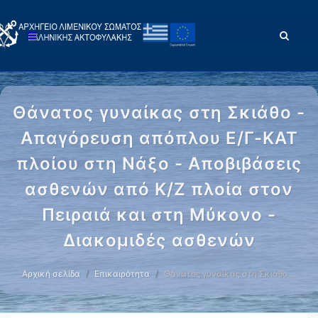
Θάνατος γυναίκας στη Σκιάθο -
Απαγόρευση απόπλου Ε/Γ-ΚΑΤ
πλοίου στη Νάξο - Αποβιβάσεις
ασθενών από Κ/Ζ πλοία στον
Πειραιά και στη Μύκονο -
Διακομιδές ασθενών
Αρχική σελίδα
Επικαιρότητα
Θάνατος γυναίκας στη Σκιάθο …