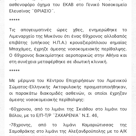
ασθενοφόρο όχημα του ΕΚΑΒ στο Γενικό Νοσοκομείο
Ελευσίνας ¨ΘΡΙΑΣΙΟ¨.
*****
Τις απογευματινές ώρες χθες, ενημερώθηκε το
Λιμεναρχείο της Μυκόνου ότι ένας 69χρονος αλλοδαπός
επιβάτης (υπήκοος Η.Π.Α.) κρουαζιερόπλοιου σημαίας
Μπαχάμες, έχρηζε άμεσης νοσοκομειακής περίθαλψης.
Ο 69χρονος διακομίστηκε αεροπορικώς στην Αθήνα και
στη συνέχεια μεταφέρθηκε σε ιδιωτική κλινική.
*****
Με μέριμνα του Κέντρου Επιχειρήσεων του Λιμενικού
Σώματος-Ελληνικής Ακτοφυλακής πραγματοποιήθηκαν,
οι παρακάτω διακομιδές ασθενών, οι οποίοι έχρηζαν
άμεσης νοσοκομειακής περίθαλψης:
-60χρονου, από το λιμάνι της Σκιάθου στο λιμάνι του
Βόλου, με το Ε/Π-Τ/Ρ ¨ΖΑΧΑΡΕΝΙΑ¨ Ν.Σ. 46,
-78χρονης, από το λιμάνι Καμαριώτισσας της
Σαμοθράκης στο λιμάνι της Αλεξανδρούπολης με το Α/Κ