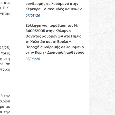
ε και
συνδρομής σε λουόμενο στην
 Π.Κ.
Κέρκυρα - Διακομιδές ασθενών
ινητής
07/08/26
Σύλληψη για παράβαση του Ν.
3409/2005 στην Κάλυμνο –
Θάνατος λουόμενων στο Πήλιο
τη Χαλκίδα και τη Βούλα –
Παροχή συνδρομής σε λουόμενο
2/25,
στην Κύμη - Διακομιδή ασθενούς
 τρεις
ς στη
07/08/26
23 σε
τρικό
πό τον
πλοίου
ήρα με
ρι την