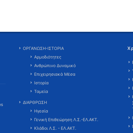
Χ
ΟΡΓΑΝΩΣΗ-ΙΣΤΟΡΙΑ
Αρμοδιότητες
Ανθρώπινο Δυναμικό
Επιχειρησιακά Μέσα
Ιστορία
Ταμεία
ΔΙΑΡΘΡΩΣΗ
es
Ηγεσία
Γενική Επιθεώρηση Λ.Σ.-ΕΛ.ΑΚΤ.
Κλάδοι Λ.Σ. - ΕΛ.ΑΚΤ.