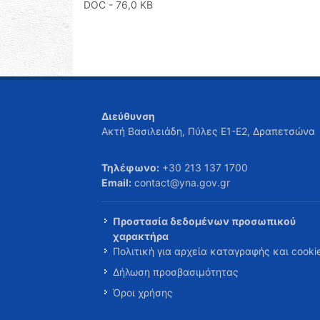
DOC
- 76,0 KB
Διεύθυνση
Ακτή Βασιλειάδη, Πύλες Ε1-Ε2, Δραπετσώνα
Τηλέφωνο:
+30 213 137 1700
Email:
contact@yna.gov.gr
Προστασία δεδομένων προσωπικού
χαρακτήρα
Πολιτική για αρχεία καταγραφής και cooki
Δήλωση προσβασιμότητας
Όροι χρήσης