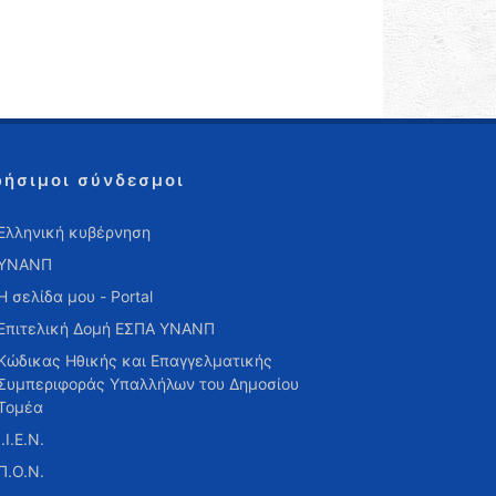
ρήσιμοι σύνδεσμοι
Ελληνική κυβέρνηση
ΥΝΑΝΠ
Η σελίδα μου - Portal
Επιτελική Δομή ΕΣΠΑ ΥΝΑΝΠ
Κώδικας Ηθικής και Επαγγελματικής
Συμπεριφοράς Υπαλλήλων του Δημοσίου
Τομέα
Ι.Ι.Ε.Ν.
Π.Ο.Ν.