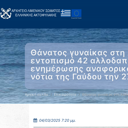
Θάνατος γυναίκας στη 
εντοπισμό 42 αλλοδαπ
ενημέρωσης αναφορικά
νότια της Γαύδου την 
Αρχική σελίδα
Επικαιρότητα
Θάνατος γυναίκας στη Χαλ
04/03/2025 7:20 μμ.