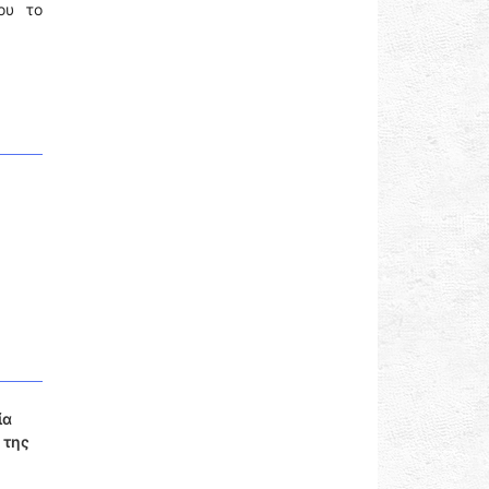
ου το
ία
 της