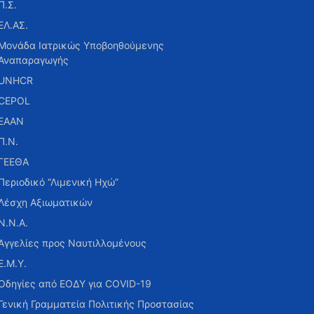
Π.Σ.
ΕΛ.ΑΣ.
Μονάδα Ιατρικώς Υποβοηθούμενης
Αναπαραγωγής
UNHCR
CEPOL
ΕΑΑΝ
Π.Ν.
ΓΕΕΘΑ
Περιοδικό “Λιμενική Ηχώ”
Λέσχη Αξιωματικών
Ν.Ν.Α.
Αγγελίες προς Ναυτιλλομένους
Ε.Μ.Υ.
Οδηγίες από ΕΟΔΥ για COVID-19
Γενική Γραμματεία Πολιτικής Προστασίας