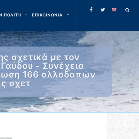
Ν ΠΟΛΙΤΗ
ΕΠΙΚΟΙΝΩΝΙΑ
ς σχετικά με τον
Γαύδου - Συνέχεια
άσωση 166 αλλοδαπών
ης σχετ