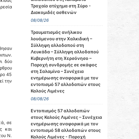
λκίδας
Τροχαίο ατύχημα στη Σύρο -
ρεσία
Διακομιδές ασθενών
08/08/26
Τραυματισμός ανήλικου
λουόμενου στην Χαλκιδική –
Σύλληψη αλλοδαπού στη
φθησαν
Λευκάδα – Σύλληψη αλλοδαπού
οιπων.
Κυβερνήτη στη Χερσόνησο –
ι δύο
Παροχή συνδρομής σε σκάφος
ρθρου
στη Σαλαμίνα – Συνέχεια
θρο 45
ενημέρωσης αναφορικά με τον
εί την
εντοπισμό 57 αλλοδαπών στους
Καλούς Λιμένες
08/08/26
Εντοπισμός 57 αλλοδαπών
στους Καλούς Λιμένες – Συνέχεια
κά, σε
ενημέρωσης αναφορικά με τον
ς και
εντοπισμό 58 αλλοδαπών στους
του Ν.
Καλούς Λιμένες - Παροχή