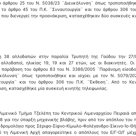
 άρθρου 25 του Ν. 5038/23 ¨Διευκόλυνση¨ όπως τροποποιήθηκ
 το άρθρο 45 του Π.Κ. ¨Συναυτουργία¨ και του άρθρου 306 του
 που διενεργεί την προανάκριση, κατασχέθηκαν δύο συσκευές κ
η 38 αλλοδαπών στην παραλία Τρυπητή της Γαύδου την 27/0
λλοδαποί, ηλικίας 19, 19 και 27 ετών, ως οι διακινητές. Οι
α παράβαση του άρθρου 83 του Ν. 3386/2005 ¨Παράνομη είσοδο
κόλυνση¨ όπως τροποποιήθηκε και ισχύει με τον Ν. 5079/20
ουργία¨ και του άρθρου 306 του Π.Κ. ¨Έκθεση¨. Από το Κεν
ριση, κατασχέθηκε μία συσκευή κινητής τηλεφωνίας.
Λιμενικό Τμήμα Τζελέπη του Κεντρικού Λιμεναρχείου Πειραιά α
68 για την ύπαρξη μηχανικής βλάβης, πριν από τον απόπλου του 
ει δρομολόγιο προς Σέριφο-Σίφνο-Κίμωλο-Φολέγανδρο-Σίκινο-Ίο-Θ
ό τη Λιμενική Αρχή απαγορεύτηκε ο απόπλους του Ε/Γ-Ο/Γ μέχ