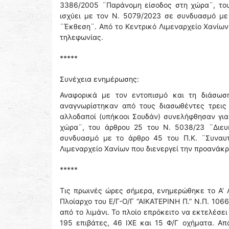
3386/2005 ¨Παράνομη είσοδος στη χώρα¨, του
ισχύει με τον Ν. 5079/2023 σε συνδυασμό με
¨Έκθεση¨. Από το Κεντρικό Λιμεναρχείο Χανίων
τηλεφωνίας.
*****
Συνέχεια ενημέρωσης:
Αναφορικά με τον εντοπισμό και τη διάσωσ
αναγνωρίστηκαν από τους διασωθέντες τρεις α
αλλοδαποί (υπήκοοι Σουδάν) συνελήφθησαν γι
χώρα¨, του άρθρου 25 του Ν. 5038/23 ¨Διευ
συνδυασμό με το άρθρο 45 του Π.Κ. ¨Συναυτ
Λιμεναρχείο Χανίων που διενεργεί την προανάκ
*****
Τις πρωινές ώρες σήμερα, ενημερώθηκε το Α’ 
Πλοίαρχο του Ε/Γ-Ο/Γ “ΑΙΚΑΤΕΡΙΝΗ Π.” N.Π. 106
από το λιμάνι. Το πλοίο επρόκειτο να εκτελέσ
195 επιβάτες, 46 ΙΧΕ και 15 Φ/Γ οχήματα. Απ