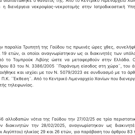
υ διαπιστώθηκε ο θάνατός της. Από το Κεντρικό Λιμεναρχείο Χα
ε η διενέργεια νεκροψίας-νεκροτομής στην Ιατροδικαστική Υπη
ν παραλία Τρυπητή της Γαύδου τις πρωινές ώρες χθες, συνελή
ι 19 ετών, οι οποίοι αναγνωρίστηκαν ως οι διακινητές των υπόλ
πό το Τομπρούκ Λιβύης ώστε να μεταφερθούν στην Ελλάδα. Ο
θρου 83 του Ν. 3386/2005 ¨Παράνομη είσοδος στη χώρα¨, του ά
ιήθηκε και ισχύει με τον Ν. 5079/2023 σε συνδυασμό με το άρ
 Π.Κ. ¨Έκθεση¨. Από το Κεντρικό Λιμεναρχείο Χανίων που διενεργ
τής τηλεφωνίας.
6 αλλοδαπών νότια της Γαύδου την 27/02/25 σε τρία περιστατι
 διακινητών την 28/02/2025, αναγνωρίστηκαν ως διακινητέ
 Αιγύπτου) ηλικίας 29 και 26 ετών, για παράβαση του άρθρου 83 