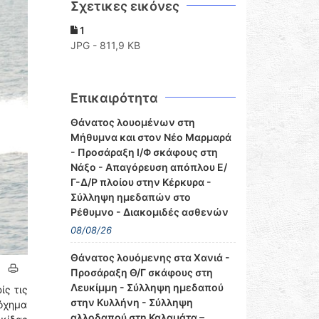
Σχετικες εικόνες
1
JPG - 811,9 KB
Επικαιρότητα
Θάνατος λουομένων στη
Μήθυμνα και στον Νέο Μαρμαρά
- Προσάραξη Ι/Φ σκάφους στη
Νάξο - Απαγόρευση απόπλου Ε/
Γ-Δ/Ρ πλοίου στην Κέρκυρα -
Σύλληψη ημεδαπών στο
Ρέθυμνο - Διακομιδές ασθενών
08/08/26
Θάνατος λουόμενης στα Χανιά -
Προσάραξη Θ/Γ σκάφους στη
Λευκίμμη - Σύλληψη ημεδαπού
ίς τις
στην Κυλλήνη - Σύλληψη
 όχημα
αλλοδαπού στη Καλαμάτα –