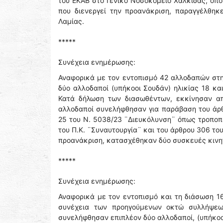
του ΕΚΑΒ στο Γενικό Νοσοκομείο Χαλκίδας, όπο
που διενεργεί την προανάκριση, παραγγέλθηκ
Λαμίας.
*****
Συνέχεια ενημέρωσης:
Αναφορικά με τον εντοπισμό 42 αλλοδαπών στη
δύο αλλοδαποί (υπήκοοι Σουδάν) ηλικίας 18 κα
Κατά δήλωση των διασωθέντων, εκκίνησαν α
αλλοδαποί συνελήφθησαν για παράβαση του άρ
25 του Ν. 5038/23 ¨Διευκόλυνση¨ όπως τροποπο
του Π.Κ. ¨Συναυτουργία¨ και του άρθρου 306 του
προανάκριση, κατασχέθηκαν δύο συσκευές κινη
*****
Συνέχεια ενημέρωσης:
Αναφορικά με τον εντοπισμό και τη διάσωση 16
συνέχεια των προηγούμενων οκτώ συλλήψεων
συνελήφθησαν επιπλέον δύο αλλοδαποί, (υπήκοοι