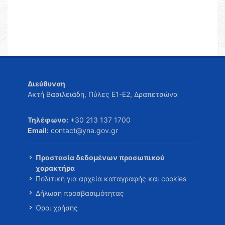
Διεύθυνση
Ακτή Βασιλειάδη, Πύλες Ε1-Ε2, Δραπετσώνα
Τηλέφωνο:
+30 213 137 1700
Email:
contact@yna.gov.gr
Προστασία δεδομένων προσωπικού
χαρακτήρα
Πολιτική για αρχεία καταγραφής και cookies
Δήλωση προσβασιμότητας
Όροι χρήσης