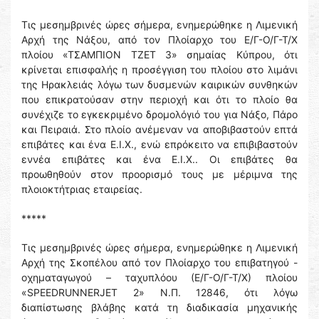
Τις μεσημβρινές ώρες σήμερα, ενημερώθηκε η Λιμενική
Αρχή της Νάξου, από τον Πλοίαρχο του Ε/Γ-Ο/Γ-Τ/Χ
πλοίου «ΤΣΑΜΠΙΟΝ ΤΖΕΤ 3» σημαίας Κύπρου, ότι
κρίνεται επισφαλής η προσέγγιση του πλοίου στο λιμάνι
της Ηρακλειάς λόγω των δυσμενών καιρικών συνθηκών
που επικρατούσαν στην περιοχή και ότι το πλοίο θα
συνέχιζε το εγκεκριμένο δρομολόγιό του για Νάξο, Πάρο
και Πειραιά. Στο πλοίο ανέμεναν να αποβιβαστούν επτά
επιβάτες και ένα Ε.Ι.Χ., ενώ επρόκειτο να επιβιβαστούν
εννέα επιβάτες και ένα Ε.Ι.Χ.. Οι επιβάτες θα
προωθηθούν στον προορισμό τους με μέριμνα της
πλοιοκτήτριας εταιρείας.
*****
Τις μεσημβρινές ώρες σήμερα, ενημερώθηκε η Λιμενική
Αρχή της Σκοπέλου από τον Πλοίαρχο του επιβατηγού -
οχηματαγωγού – ταχυπλόου (Ε/Γ-Ο/Γ-Τ/Χ) πλοίου
«SPEEDRUNNERJET 2» Ν.Π. 12846, ότι λόγω
διαπίστωσης βλάβης κατά τη διαδικασία μηχανικής