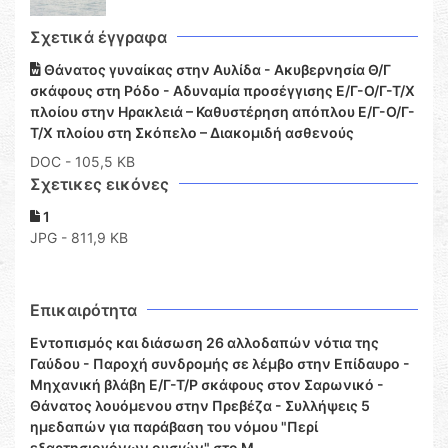
Σχετικά έγγραφα
Θάνατος γυναίκας στην Αυλίδα - Ακυβερνησία Θ/Γ
σκάφους στη Ρόδο - Αδυναμία προσέγγισης Ε/Γ-Ο/Γ-Τ/Χ
πλοίου στην Ηρακλειά – Καθυστέρηση απόπλου Ε/Γ-Ο/Γ-
Τ/Χ πλοίου στη Σκόπελο – Διακομιδή ασθενούς
DOC
- 105,5 KB
Σχετικες εικόνες
1
JPG - 811,9 KB
Επικαιρότητα
Εντοπισμός και διάσωση 26 αλλοδαπών νότια της
Γαύδου - Παροχή συνδρομής σε λέμβο στην Επίδαυρο -
Μηχανική βλάβη Ε/Γ-Τ/Ρ σκάφους στον Σαρωνικό -
Θάνατος λουόμενου στην Πρεβέζα - Συλλήψεις 5
ημεδαπών για παράβαση του νόμου "Περί
εξαρτησιογόνων ουσιών" στο Μ