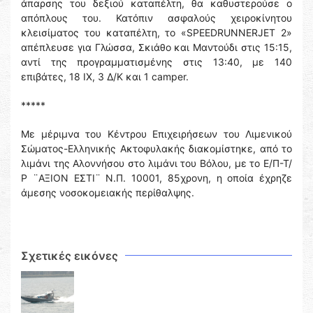
άπαρσης του δεξιού καταπέλτη, θα καθυστερούσε ο
απόπλους του. Κατόπιν ασφαλούς χειροκίνητου
κλεισίματος του καταπέλτη, το «SPEEDRUNNERJET 2»
απέπλευσε για Γλώσσα, Σκιάθο και Μαντούδι στις 15:15,
αντί της προγραμματισμένης στις 13:40, με 140
επιβάτες, 18 ΙΧ, 3 Δ/Κ και 1 camper.
*****
Με μέριμνα του Κέντρου Επιχειρήσεων του Λιμενικού
Σώματος-Ελληνικής Ακτοφυλακής διακομίστηκε, από το
λιμάνι της Αλοννήσου στο λιμάνι του Βόλου, με το Ε/Π-Τ/
Ρ ¨ΑΞΙΟΝ ΕΣΤΙ¨ Ν.Π. 10001, 85χρονη, η οποία έχρηζε
άμεσης νοσοκομειακής περίθαλψης.
Σχετικές εικόνες