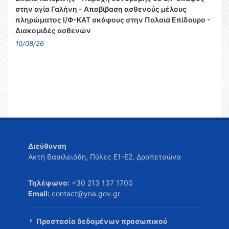
στην αγία Γαλήνη - Αποβίβαση ασθενούς μέλους
πληρώματος Ι/Φ-ΚΑΤ σκάφους στην Παλαιά Επίδαυρο -
Διακομιδές ασθενών
10/08/26
Διεύθυνση
Ακτή Βασιλειάδη, Πύλες Ε1-Ε2, Δραπετσώνα
Τηλέφωνο:
+30 213 137 1700
Email:
contact@yna.gov.gr
Προστασία δεδομένων προσωπικού