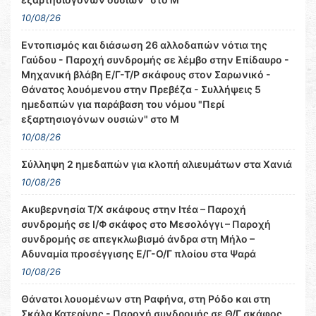
10/08/26
Εντοπισμός και διάσωση 26 αλλοδαπών νότια της
Γαύδου - Παροχή συνδρομής σε λέμβο στην Επίδαυρο -
Μηχανική βλάβη Ε/Γ-Τ/Ρ σκάφους στον Σαρωνικό -
Θάνατος λουόμενου στην Πρεβέζα - Συλλήψεις 5
ημεδαπών για παράβαση του νόμου "Περί
εξαρτησιογόνων ουσιών" στο Μ
10/08/26
Σύλληψη 2 ημεδαπών για κλοπή αλιευμάτων στα Χανιά
10/08/26
Ακυβερνησία Τ/Χ σκάφους στην Ιτέα – Παροχή
συνδρομής σε Ι/Φ σκάφος στο Μεσολόγγι – Παροχή
συνδρομής σε απεγκλωβισμό άνδρα στη Μήλο –
Αδυναμία προσέγγισης Ε/Γ-Ο/Γ πλοίου στα Ψαρά
10/08/26
Θάνατοι λουομένων στη Ραφήνα, στη Ρόδο και στη
Σκάλα Κατερίνης - Παροχή συνδρομής σε Θ/Γ σκάφος