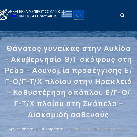
Θάνατος γυναίκας στην Αυλίδα
- Ακυβερνησία Θ/Γ σκάφους στη
Ρόδο - Αδυναμία προσέγγισης Ε/
Γ-Ο/Γ-Τ/Χ πλοίου στην Ηρακλειά
– Καθυστέρηση απόπλου Ε/Γ-Ο/
Γ-Τ/Χ πλοίου στη Σκόπελο –
Διακομιδή ασθενούς
Αρχική σελίδα
Επικαιρότητα
Θάνατος γυναίκας στην Αυλίδα …