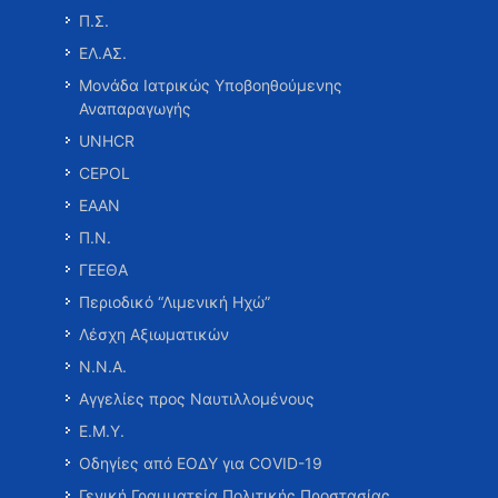
Π.Σ.
ΕΛ.ΑΣ.
Μονάδα Ιατρικώς Υποβοηθούμενης
Αναπαραγωγής
UNHCR
CEPOL
ΕΑΑΝ
Π.Ν.
ΓΕΕΘΑ
Περιοδικό “Λιμενική Ηχώ”
Λέσχη Αξιωματικών
Ν.Ν.Α.
Αγγελίες προς Ναυτιλλομένους
Ε.Μ.Υ.
Οδηγίες από ΕΟΔΥ για COVID-19
Γενική Γραμματεία Πολιτικής Προστασίας