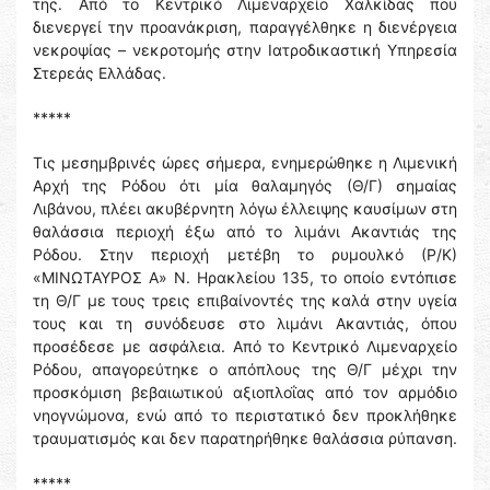
της. Από το Κεντρικό Λιμεναρχείο Χαλκίδας που
διενεργεί την προανάκριση, παραγγέλθηκε η διενέργεια
νεκροψίας – νεκροτομής στην Ιατροδικαστική Υπηρεσία
Στερεάς Ελλάδας.
*****
Τις μεσημβρινές ώρες σήμερα, ενημερώθηκε η Λιμενική
Αρχή της Ρόδου ότι μία θαλαμηγός (Θ/Γ) σημαίας
Λιβάνου, πλέει ακυβέρνητη λόγω έλλειψης καυσίμων στη
θαλάσσια περιοχή έξω από το λιμάνι Ακαντιάς της
Ρόδου. Στην περιοχή μετέβη το ρυμουλκό (Ρ/Κ)
«ΜΙΝΩΤΑΥΡΟΣ Α» Ν. Ηρακλείου 135, το οποίο εντόπισε
τη Θ/Γ με τους τρεις επιβαίνοντές της καλά στην υγεία
τους και τη συνόδευσε στο λιμάνι Ακαντιάς, όπου
προσέδεσε με ασφάλεια. Από το Κεντρικό Λιμεναρχείο
Ρόδου, απαγορεύτηκε ο απόπλους της Θ/Γ μέχρι την
προσκόμιση βεβαιωτικού αξιοπλοΐας από τον αρμόδιο
νηογνώμονα, ενώ από το περιστατικό δεν προκλήθηκε
τραυματισμός και δεν παρατηρήθηκε θαλάσσια ρύπανση.
*****