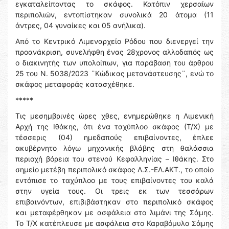
εγκαταλείποντας το σκάφος. Κατόπιν χερσαίων
περιπολιών, εντοπίστηκαν συνολικά 20 άτομα (11
άντρες, 04 γυναίκες και 05 ανήλικα).
Από το Κεντρικό Λιμεναρχείο Ρόδου που διενεργεί την
προανάκριση, συνελήφθη ένας 28χρονος αλλοδαπός ως
ο διακινητής των υπολοίπων, για παράβαση του άρθρου
25 του Ν. 5038/2023 ¨Κώδικας μετανάστευσης¨, ενώ το
σκάφος μεταφοράς κατασχέθηκε.
*****
Τις μεσημβρινές ώρες χθες, ενημερώθηκε η Λιμενική
Αρχή της Ιθάκης, ότι ένα ταχύπλοο σκάφος (Τ/Χ) με
τέσσερις (04) ημεδαπούς επιβαίνοντες, έπλεε
ακυβέρνητο λόγω μηχανικής βλάβης στη θαλάσσια
περιοχή βόρεια του στενού Κεφαλληνίας – Ιθάκης. Στο
σημείο μετέβη περιπολικό σκάφος Λ.Σ.-ΕΛ.ΑΚΤ., το οποίο
εντόπισε το ταχύπλοο με τους επιβαίνοντες του καλά
στην υγεία τους. Οι τρεις εκ των τεσσάρων
επιβαινόντων, επιβιβάστηκαν στο περιπολικό σκάφος
και μεταφέρθηκαν με ασφάλεια στο λιμάνι της Σάμης.
Το Τ/Χ κατέπλευσε με ασφάλεια στο Καραβόμυλο Σάμης