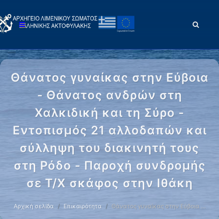
Θάνατος γυναίκας στην Εύβοια
- Θάνατος ανδρών στη
Χαλκιδική και τη Σύρο -
Εντοπισμός 21 αλλοδαπών και
σύλληψη του διακινητή τους
στη Ρόδο - Παροχή συνδρομής
σε Τ/Χ σκάφος στην Ιθάκη
Αρχική σελίδα
Επικαιρότητα
Θάνατος γυναίκας στην Εύβοια …