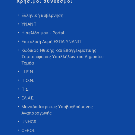
Χρήσιμοι σύνδεσμοι
Ελληνική κυβέρνηση
ΥΝΑΝΠ
Η σελίδα μου - Portal
Επιτελική Δομή ΕΣΠΑ ΥΝΑΝΠ
Κώδικας Ηθικής και Επαγγελματικής
Συμπεριφοράς Υπαλλήλων του Δημοσίου
Τομέα
Ι.Ι.Ε.Ν.
Π.Ο.Ν.
Π.Σ.
ΕΛ.ΑΣ.
Μονάδα Ιατρικώς Υποβοηθούμενης
Αναπαραγωγής
UNHCR
CEPOL