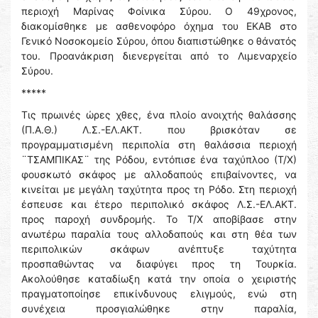
περιοχή Μαρίνας Φοίνικα Σύρου. Ο 49χρονος,
διακομίσθηκε με ασθενοφόρο όχημα του ΕΚΑΒ στο
Γενικό Νοσοκομείο Σύρου, όπου διαπιστώθηκε ο θάνατός
του. Προανάκριση διενεργείται από το Λιμεναρχείο
Σύρου.
*****
Τις πρωινές ώρες χθες, ένα πλοίο ανοιχτής θαλάσσης
(Π.Α.Θ.) Λ.Σ.-ΕΛ.ΑΚΤ. που βρισκόταν σε
προγραμματισμένη περιπολία στη θαλάσσια περιοχή
¨ΤΣΑΜΠΙΚΑΣ¨ της Ρόδου, εντόπισε ένα ταχύπλοο (Τ/Χ)
φουσκωτό σκάφος με αλλοδαπούς επιβαίνοντες, να
κινείται με μεγάλη ταχύτητα προς τη Ρόδο. Στη περιοχή
έσπευσε και έτερο περιπολικό σκάφος Λ.Σ.-ΕΛ.ΑΚΤ.
προς παροχή συνδρομής. Το Τ/Χ αποβίβασε στην
ανωτέρω παραλία τους αλλοδαπούς και στη θέα των
περιπολικών σκάφων ανέπτυξε ταχύτητα
προσπαθώντας να διαφύγει προς τη Τουρκία.
Ακολούθησε καταδίωξη κατά την οποία ο χειριστής
πραγματοποίησε επικίνδυνους ελιγμούς, ενώ στη
συνέχεια προσγιαλώθηκε στην παραλία,