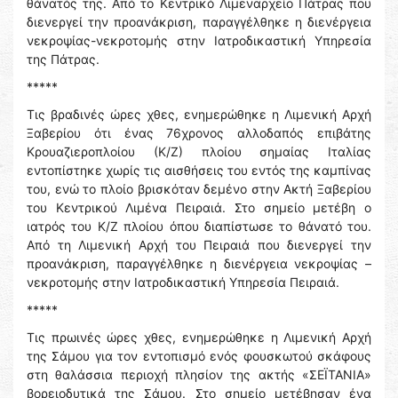
θάνατός της. Από το Κεντρικό Λιμεναρχείο Πάτρας που
διενεργεί την προανάκριση, παραγγέλθηκε η διενέργεια
νεκροψίας-νεκροτομής στην Ιατροδικαστική Υπηρεσία
της Πάτρας.
*****
Τις βραδινές ώρες χθες, ενημερώθηκε η Λιμενική Αρχή
Ξαβερίου ότι ένας 76χρονος αλλοδαπός επιβάτης
Κρουαζιεροπλοίου (Κ/Ζ) πλοίου σημαίας Ιταλίας
εντοπίστηκε χωρίς τις αισθήσεις του εντός της καμπίνας
του, ενώ το πλοίο βρισκόταν δεμένο στην Ακτή Ξαβερίου
του Κεντρικού Λιμένα Πειραιά. Στο σημείο μετέβη ο
ιατρός του Κ/Ζ πλοίου όπου διαπίστωσε το θάνατό του.
Από τη Λιμενική Αρχή του Πειραιά που διενεργεί την
προανάκριση, παραγγέλθηκε η διενέργεια νεκροψίας –
νεκροτομής στην Ιατροδικαστική Υπηρεσία Πειραιά.
*****
Τις πρωινές ώρες χθες, ενημερώθηκε η Λιμενική Αρχή
της Σάμου για τον εντοπισμό ενός φουσκωτού σκάφους
στη θαλάσσια περιοχή πλησίον της ακτής «ΣΕΪΤΑΝΙΑ»
βορειοδυτικά της Σάμου. Στο σημείο μετέβησαν ένα