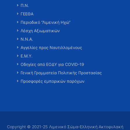
Π.Ν.
ΓΕΕΘΑ
Περιοδικό “Λιμενική Ηχώ”
Λέσχη Αξιωματικών
Ν.Ν.Α.
Αγγελίες προς Ναυτιλλομένους
Ε.Μ.Υ.
Οδηγίες από ΕΟΔΥ για COVID-19
Γενική Γραμματεία Πολιτικής Προστασίας
Προσφορές εμπορικών παρόχων
Copyright © 2021-25 Λιμενικό Σώμα-Ελληνική Ακτοφυλακή