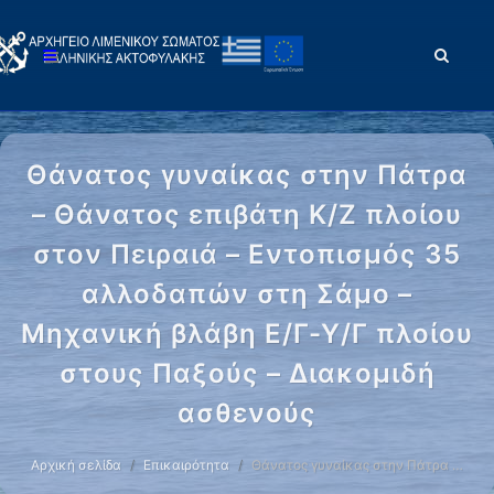
Θάνατος γυναίκας στην Πάτρα
– Θάνατος επιβάτη Κ/Ζ πλοίου
στον Πειραιά – Εντοπισμός 35
αλλοδαπών στη Σάμο –
Μηχανική βλάβη Ε/Γ-Υ/Γ πλοίου
στους Παξούς – Διακομιδή
ασθενούς
Αρχική σελίδα
Επικαιρότητα
Θάνατος γυναίκας στην Πάτρα …