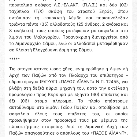
περιπολικό σκάφος Λ.Σ.-ΕΛ.ΑΚΤ. (Π.Λ.Σ.) και δύο (02)
ταχύπλοα (Τ/Χ) σκάφη του Στρατού Ξηράς, όπου
εντόπισαν τη φουσκωτή λέμβο και περισυνέλεξαν
τριάντα πέντε (35) αλλοδαπούς (25 άνδρες, 2 αγόρια και
8 ανήλικοι), τους οποίους μετέφεραν με ασφάλεια στο
λιμάνι του Μαλαγαρίου. Προανάκριση διενεργείται από
το Λιμεναρχείο Σάμου, ενώ οι αλλοδαποί μεταφέρθηκαν
σε Κλειστή Ελεγχόμενη Δομή της Σάμου.
*****
Τις απογευματινές ώρες χθες, ενημερώθηκε η Λιμενική
Αρχή των Παξών από τον Πλοίαρχο του επιβατηγού –
υδροπτέρυγου (Ε/Γ-Υ/Γ) «ΠΑΞΟΣ ΑΪΛΑΝΤ» Ν.Π. 12455, για
βλάβη στη δεξιά κύρια μηχανή του, κατά την εκτέλεση
δρομολογίου προς Κέρκυρα με εξήντα (60) επιβάτες και
έξι (06) άτομα πλήρωμα. Το πλοίο επέστρεψε
αυτοδύναμα στο λιμάνι Γαΐου Παξών και αποβίβασε με
ασφάλεια όλους τους επιβάτες του, οι οποίοι
προωθήθηκαν στον προορισμό τους με μέριμνα της
πλοιοκτήτριας εταιρείας. Από τη Λιμενική Αρχή των
Παξών απαγορεύτηκε ο απόπλους του «ΠΑΞΟΣ ΑΪΛΑΝΤ»,