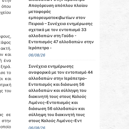
ς στην
Απαγόρευση απόπλου πλοίου
 όπου
μεταφοράς
ρχείου
εμπορευματοκιβωτίων στον
Πειραιά – Συνέχεια ενημέρωσης
σχετικά με τον εντοπισμό 33
αλλοδαπών στη Γαύδο -
άφους,
Εντοπισμός 47 αλλοδαπών στην
κάφος
Ιεράπετρα -
 ακτή.
ν και
06/08/26
ή ένα
Συνέχεια ενημέρωσης
 ξηρά.
αναφορικά με τον εντοπισμό 44
ισε το
αλλοδαπών στην Ιεράπετρα–
ι και
Εντοπισμός και διάσωση 56
ατρική
αλλοδαπών και σύλληψη του
ης του
διακινητή τους στους Καλούς
Λιμένες–Εντοπισμός και
διάσωση 56 αλλοδαπών και
σύλληψη του διακινητή τους
άς σε
στους Καλούς Λιμένες–Εντ
 στην
 οποίο
06/08/26