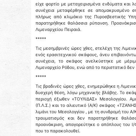
είχε φορτίο με μεταχειρισμένα ενδύματα και λ
συνέχεια μεταφέρθηκε σε απομακρυσμένο ση
πλήρως από κλιμάκιο της Πυροσβεστικής Υπη
παρατηρήθηκε θαλάσσια ρύπανση. Προανάκριση
Λιμεναρχείου Πειραιά.
*****
Τις μεσημβρινές ώρες χθες, στελέχη της Λιμενι
ενός ερασιτεχνικού σκάφους, άνευ επιβαινόντω
συνέχεια, το σκάφος ανελκύστηκε με μέριμν
Λιμεναρχείο Ρόδου, ενώ από το περιστατικό δε
*****
Τις βραδινές ώρες χθες, ενημερώθηκε η Λιμενικ
δυσχερή θέση, λόγω μηχανικής βλάβης. Το σκάφ
περιοχή έξωθεν «ΤΟΥΛΙΔΑΣ» Μεσολογγίου. Αμ
(Π.Λ.Σ.) και το αλιευτικό (Α/Κ) σκάφος «ΤΖΑΝ
λιμάνι του Μεσολογγίου , με τη συνδρομή του Α
τραυματισμός και δεν παρατηρήθηκε θαλάσσ
προανάκριση, απαγορεύτηκε ο απόπλους του Ι/
που το παρακολουθεί.