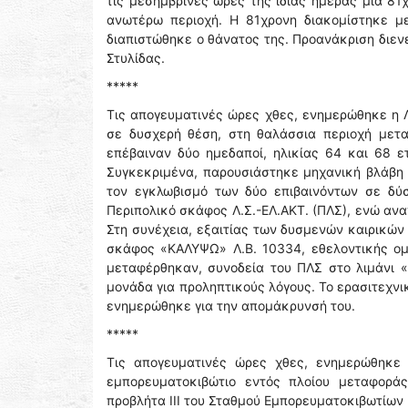
τις μεσημβρινές ώρες της ιδίας ημέρας μία 81
ανωτέρω περιοχή. H 81χρονη διακομίστηκε μ
διαπιστώθηκε ο θάνατος της. Προανάκριση διεν
Στυλίδας.
*****
Τις απογευματινές ώρες χθες, ενημερώθηκε η Λ
σε δυσχερή θέση, στη θαλάσσια περιοχή με
επέβαιναν δύο ημεδαποί, ηλικίας 64 και 68 ε
Συγκεκριμένα, παρουσιάστηκε μηχανική βλάβη
τον εγκλωβισμό των δύο επιβαινόντων σε δύ
Περιπολικό σκάφος Λ.Σ.-ΕΛ.ΑΚΤ. (ΠΛΣ), ενώ ανα
Στη συνέχεια, εξαιτίας των δυσμενών καιρικών
σκάφος «ΚΑΛΥΨΩ» Λ.Β. 10334, εθελοντικής ομ
μεταφέρθηκαν, συνοδεία του ΠΛΣ στο λιμάνι «
μονάδα για προληπτικούς λόγους. Το ερασιτεχν
ενημερώθηκε για την απομάκρυνσή του.
*****
Τις απογευματινές ώρες χθες, ενημερώθηκε 
εμπορευματοκιβώτιο εντός πλοίου μεταφορά
προβλήτα ΙΙΙ του Σταθμού Εμπορευματοκιβωτίων Π