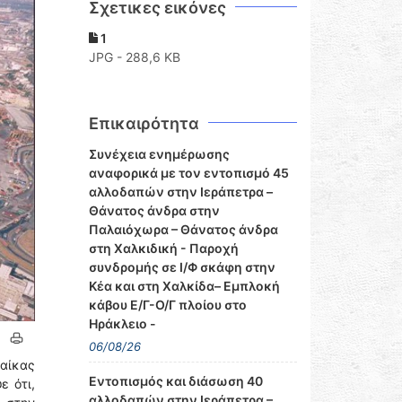
Σχετικες εικόνες
1
JPG - 288,6 KB
Επικαιρότητα
Συνέχεια ενημέρωσης
αναφορικά με τον εντοπισμό 45
αλλοδαπών στην Ιεράπετρα –
Θάνατος άνδρα στην
Παλαιόχωρα – Θάνατος άνδρα
στη Χαλκιδική - Παροχή
συνδρομής σε Ι/Φ σκάφη στην
Κέα και στη Χαλκίδα– Εμπλοκή
κάβου Ε/Γ-Ο/Γ πλοίου στο
Ηράκλειο -
06/08/26
ναίκας
Εντοπισμός και διάσωση 40
ε ότι,
αλλοδαπών στην Ιεράπετρα –