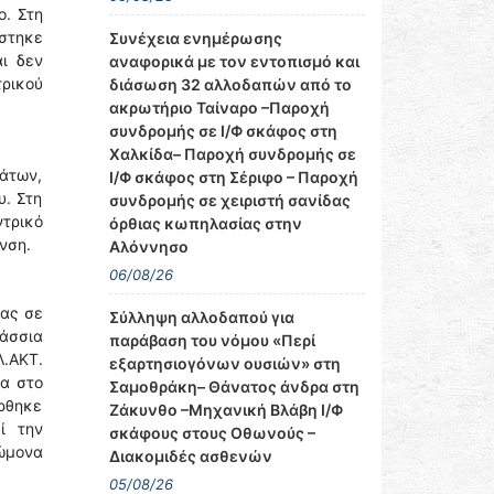
ο. Στη
στηκε
Συνέχεια ενημέρωσης
ι δεν
αναφορικά με τον εντοπισμό και
ρικού
διάσωση 32 αλλοδαπών από το
ακρωτήριο Ταίναρο –Παροχή
συνδρομής σε Ι/Φ σκάφος στη
Χαλκίδα– Παροχή συνδρομής σε
δάτων,
Ι/Φ σκάφος στη Σέριφο – Παροχή
υ. Στη
συνδρομής σε χειριστή σανίδας
τρικό
όρθιας κωπηλασίας στην
νση.
Αλόννησο
06/08/26
ίας σε
Σύλληψη αλλοδαπού για
λάσσια
παράβαση του νόμου «Περί
.ΑΚΤ.
εξαρτησιογόνων ουσιών» στη
ια στο
Σαμοθράκη– Θάνατος άνδρα στη
έρθηκε
Ζάκυνθο –Μηχανική Βλάβη Ι/Φ
ί την
σκάφους στους Οθωνούς –
νώμονα
Διακομιδές ασθενών
05/08/26