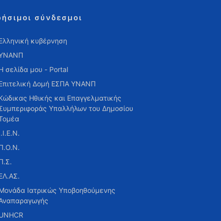
ρήσιμοι σύνδεσμοι
Ελληνική κυβέρνηση
ΥΝΑΝΠ
Η σελίδα μου - Portal
Επιτελική Δομή ΕΣΠΑ ΥΝΑΝΠ
Κώδικας Ηθικής και Επαγγελματικής
Συμπεριφοράς Υπαλλήλων του Δημοσίου
Τομέα
Ι.Ι.Ε.Ν.
Π.Ο.Ν.
Π.Σ.
ΕΛ.ΑΣ.
Μονάδα Ιατρικώς Υποβοηθούμενης
Αναπαραγωγής
UNHCR