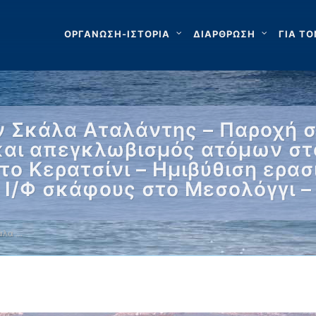
ΟΡΓΑΝΩΣΗ-ΙΣΤΟΡΙΑ
ΔΙΑΡΘΡΩΣΗ
ΓΙΑ ΤΟ
ν Σκάλα Αταλάντης – Παροχή 
και απεγκλωβισμός ατόμων στο
ο Κερατσίνι – Ημιβύθιση ερα
 Ι/Φ σκάφους στο Μεσολόγγι –
άλα …