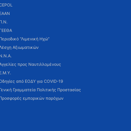
CEPOL
ΕΑΑΝ
Π.Ν.
ΓΕΕΘΑ
Περιοδικό “Λιμενική Ηχώ”
Λέσχη Αξιωματικών
Ν.Ν.Α.
Αγγελίες προς Ναυτιλλομένους
Ε.Μ.Υ.
Οδηγίες από ΕΟΔΥ για COVID-19
Γενική Γραμματεία Πολιτικής Προστασίας
Προσφορές εμπορικών παρόχων