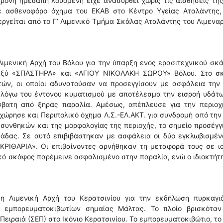
χρονη ημεδαπή λουόμενη είχε ανασυρθεί χωρίς τις αισθήσεις τη
ε ασθενοφόρο όχημα του ΕΚΑΒ στο Κέντρο Υγείας Αταλάντης,
εργείται από το Γ’ Λιμενικό Τμήμα Σκάλας Αταλάντης του Λιμενα
ιμενική Αρχή του Βόλου για την ύπαρξη ενός ερασιτεχνικού σκ
ταξύ «ΣΠΑΣΤΗΡΑ» και «ΑΓΙΟΥ ΝΙΚΟΛΑΚΗ ΣΩΡΟΥ» Βόλου. Στο σ
τών, οι οποίοι αδυνατούσαν να προσεγγίσουν με ασφάλεια την
 λόγω του έντονου κυματισμού με αποτέλεσμα την εισροή υδάτω
σβατη από ξηράς παραλία. Αμέσως, απέπλευσε για την περιοχ
χώρησε και Περιπολικό όχημα Λ.Σ.-ΕΛ.ΑΚΤ. για συνδρομή από την
 συνθηκών και της μορφολογίας της περιοχής, το σημείο προσέγγ
άδας. Σε αυτό επιβιβάστηκαν με ασφάλεια οι δύο εγκλωβισμένο
ΚΡΙΘΑΡΙΑ». Οι επιβαίνοντες αρνήθηκαν τη μεταφορά τους σε ι
ικό σκάφος παρέμεινε ασφαλισμένο στην παραλία, ενώ ο ιδιοκτήτ
η Λιμενική Αρχή του Κερατσινίου για την εκδήλωση πυρκαγι
ς εμπορευματοκιβωτίων σημαίας Μάλτας. Το πλοίο βρισκόταν
ειραιά (ΣΕΠ) στο Ικόνιο Κερατσινίου. Το εμπορευματοκιβώτιο, το