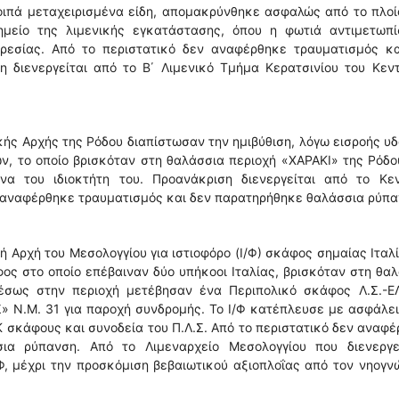
οιπά μεταχειρισμένα είδη, απομακρύνθηκε ασφαλώς από το πλοί
μείο της λιμενικής εγκατάστασης, όπου η φωτιά αντιμετωπί
ρεσίας. Από το περιστατικό δεν αναφέρθηκε τραυματισμός κα
 διενεργείται από το Β΄ Λιμενικό Τμήμα Κερατσινίου του Κεντ
κής Αρχής της Ρόδου διαπίστωσαν την ημιβύθιση, λόγω εισροής υ
ν, το οποίο βρισκόταν στη θαλάσσια περιοχή «ΧΑΡΑΚΙ» της Ρόδο
α του ιδιοκτήτη του. Προανάκριση διενεργείται από το Κεν
ν αναφέρθηκε τραυματισμός και δεν παρατηρήθηκε θαλάσσια ρύπα
ή Αρχή του Μεσολογγίου για ιστιοφόρο (Ι/Φ) σκάφος σημαίας Ιταλ
ος στο οποίο επέβαιναν δύο υπήκοοι Ιταλίας, βρισκόταν στη θα
έσως στην περιοχή μετέβησαν ένα Περιπολικό σκάφος Λ.Σ.-ΕΛ
ΗΣ» Ν.Μ. 31 για παροχή συνδρομής. Το Ι/Φ κατέπλευσε με ασφάλε
/Κ σκάφους και συνοδεία του Π.Λ.Σ. Από το περιστατικό δεν αναφ
ια ρύπανση. Από το Λιμεναρχείο Μεσολογγίου που διενεργε
Φ, μέχρι την προσκόμιση βεβαιωτικού αξιοπλοΐας από τον νηογ