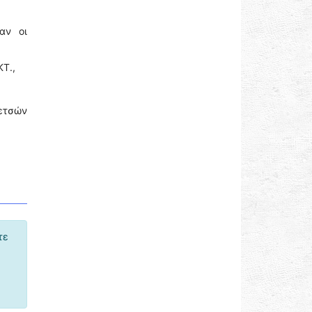
αν οι
ΚΤ.,
πετσών
τε