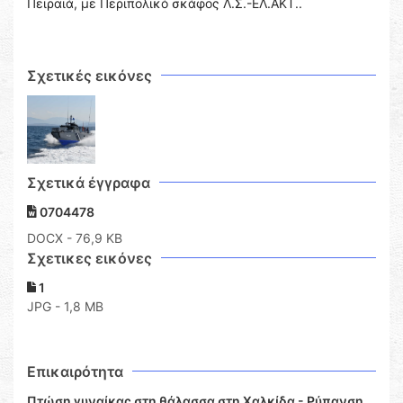
Πειραιά, με Περιπολικό σκάφος Λ.Σ.-ΕΛ.ΑΚΤ..
Σχετικές εικόνες
Σχετικά έγγραφα
0704478
DOCX
- 76,9 KB
Σχετικες εικόνες
1
JPG - 1,8 MB
Επικαιρότητα
Πτώση γυναίκας στη θάλασσα στη Χαλκίδα - Ρύπανση