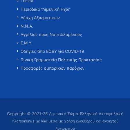
ΓΕΕΘΑ
Περιοδικό “Λιμενική Ηχώ”
Λέσχη Αξιωματικών
Ν.Ν.Α.
Αγγελίες προς Ναυτιλλομένους
Ε.Μ.Υ.
Οδηγίες από ΕΟΔΥ για COVID-19
Γενική Γραμματεία Πολιτικής Προστασίας
Προσφορές εμπορικών παρόχων
Copyright © 2021-25 Λιμενικό Σώμα-Ελληνική Ακτοφυλακή
Υλοποιήθηκε με ίδια μέσα με χρήση ελεύθερου και ανοιχτού
λογισμικού