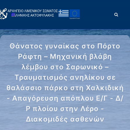
Θάνατος γυναίκας στο Πόρτο
Ράφτη – Μηχανική βλάβη
λέμβου στο Σαρωνικό –
Τραυματισμός ανηλίκου σε
θαλάσσιο πάρκο στη Χαλκιδική
- Απαγόρευση απόπλου Ε/Γ - Δ/
Ρ πλοίου στην Λέρο -
Διακομιδές ασθενών