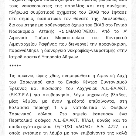
τους ναυαγοσώστες της παραλίας και στη συνέχεια,
πλήρωμα συμβατικού οχήματος του ΕΚΑΒ που έφτασε
στο σημείο, διαπίστωσε τον θάνατό της. Ακολούθως,
διακομίστηκε με ασθενοφόρο όχημα του ΕΚΑΒ στο Γενικό
Νοσοκομείο Αττικής «ΣΙΣΜΑΝΟΓΛΕΙΟ». Από το Α’
Λιμενικό Τμήμα Μαρκόπουλου του Κεντρικού
Λιμεναρχείου Ραφήνας που διενεργεί την προανάκριση,
παραγγέλθηκε η διενέργεια νεκροψίας-νεκροτομής στην
Ιατροδικαστική Υπηρεσία Αθηνών.
*****
Τις πρωινές ώρες χθες, ενημερώθηκε η Λιμενική Αρχή
του Σαρωνικού από το Ενιαίο Κέντρο Συντονισμού
Έρευνας και Διάσωσης του Αρχηγείου Λ.Σ.-ΕΛ.ΑΚΤ.
(Ε.Κ.Σ.Ε.Δ.) για ακυβερνησία, λόγω μηχανικής βλάβης,
μίας λέμβου με έναν ημεδαπό επιβαίνοντα, στη
θαλάσσια περιοχή 1 ν.μ. νοτιοδυτικά ν. Φλεβών
Σαρωνικού κόλπου. Στο σημείο έσπευσαν ένα
Περιπολικό σκάφος Λ.Σ.-ΕΛ.ΑΚΤ. (ΠΛΣ), καθώς και το
επιβατηγό-ταχύπλοο (Ε/Γ-Τ/Χ) «ΔΟΛΟ» Λ.Λ. 4727, το
οποίο εντόπισε τη λέμβο με τον επιβαίνοντά της καλά