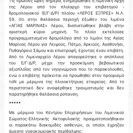
Τις πρωινές ώρες σήμερα, ενημερώθηκε η Λιμενική Αρχή
της Λέρου από τον πλοίαρχο του επιβατηγού -
δρομολογιακού (Ε/Γ-Δ/Ρ) πλοίου «ΛΕΡΟΣ ΕΞΠΡΕΣ» Ν.Λ.
59, ότι στην θαλάσσια περιοχή έξωθεν του λιμένα
«ΑΓΙΑΣ ΜΑΡΙΝΑΣ» Λέρου, διαπιστώθηκε βλάβη στην
αριστερή κύρια μηχανή. Το πλοίο εκτελούσε
προγραμματισμένο δρομολόγιο από το λιμάνι της Αγίας
Μαρίνας Λέρου για Λειψούς, Πάτμο, Αρκιούς, Αγαθονήσι,
Πυθαγόρειο Σάμου και επιστροφή, έχοντας έναν επιβάτη.
Από το Λιμεναρχείο Λέρου απαγορεύτηκε ο απόπλους
του Ε/Γ-Δ/Ρ, μέχρι την προσκόμιση βεβαιωτικού
αξιοπλοΐας από τον νηογνώμονα που το παρακολουθεί,
ενώ ο επιβάτης πρόκειται να προωθηθεί στον προορισμό
τοΝ με μέριμνα της πλοιοκτήτριας εταιρείας. Από το
περιστατικό δεν αναφέρθηκε τραυματισμός και δεν
παρατηρήθηκε θαλάσσια ρύπανση.
*****
Με μέριμνα του Κέντρου Επιχειρήσεων του Λιμενικού
Σώματος-Ελληνικής Ακτοφυλακής πραγματοποιήθηκαν
οι παρακάτω διακομιδές ασθενών, οι οποίοι έχρηζαν
άμεσης νοσοκομειακής περίθαλψης: