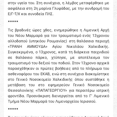
στην υγεία του. Στη συνέχεια, η λέμβος μεταφέρθηκε με
ασφάλεια στη 2η μαρίνα Γλυφάδας, με την συνδρομή του
Ε/Γ-Τ/Χ και συνοδεία ΠΛΣ.
*****
Τις βραδινές ώρες χθες, ενημερώθηκε η Λιμενική Αρχή
του Νέου Μαρμαρά για τον τραυματισμό ενός 13χρονου
αλλοδαπού (υπηκόου Ρουμανίας) στη θαλάσσια περιοχή
«ΤΡΑΝΗ ΑΜΜΟΥΔΑ» Αγίου Νικολάου Χαλκιδικής.
Συγκεκριμένα, ο 13χρονος, κατά τη διάρκεια παιχνιδιού
σε θαλάσσιο πάρκο, χτύπησε, με αποτέλεσμα τον
τραυματισμό του δεξιού του ποδιού. Στον 13χρονο αρχικά
παρασχέθηκαν οι πρώτες βοήθειες από το πλήρωμα του
ασθενοφόρου του ΕΚΑΒ, ενώ στη συνέχεια διακομίστηκε
στο Γενικό Νοσοκομείο Χαλκιδικής όπου συστάθηκε η
μετάβαση του στο εφημερεύον Γενικό Νοσοκομείο
Θεσσαλονίκης «ΠΑΠΑΓΕΩΡΓΙΟΥ» για περαιτέρω ιατρική
φροντίδα. Προανάκριση διενεργείται από το Γ’ Λιμενικό
Τμήμα Νέου Μαρμαρά του Λιμεναρχείου Ιερισσού.
*****