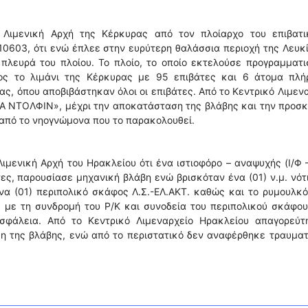
 Λιμενική Αρχή της Κέρκυρας από τον πλοίαρχο του επιβατι
10603, ότι ενώ έπλεε στην ευρύτερη θαλάσσια περιοχή της Λευκ
πλευρά του πλοίου. Το πλοίο, το οποίο εκτελούσε προγραμματι
ος το λιμάνι της Κέρκυρας με 95 επιβάτες και 6 άτομα πλή
ς, όπου αποβιβάστηκαν όλοι οι επιβάτες. Από το Κεντρικό Λιμεν
Α ΝΤΟΛΦΙΝ», μέχρι την αποκατάσταση της βλάβης και την προσ
 από το νηογνώμονα που το παρακολουθεί.
ιμενική Αρχή του Ηρακλείου ότι ένα ιστιοφόρο – αναψυχής (Ι/Φ 
ες, παρουσίασε μηχανική βλάβη ενώ βρισκόταν ένα (01) ν.μ. νότ
να (01) περιπολικό σκάφος Λ.Σ.-ΕΛ.ΑΚΤ. καθώς και το ρυμουλκό
 με τη συνδρομή του Ρ/Κ και συνοδεία του περιπολικού σκάφου
σφάλεια. Από το Κεντρικό Λιμεναρχείο Ηρακλείου απαγορεύτ
η της βλάβης, ενώ από το περιστατικό δεν αναφέρθηκε τραυματ