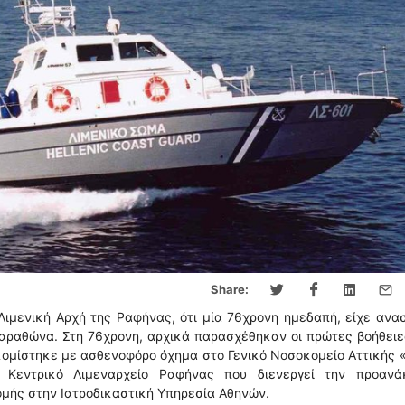
Share:
ιμενική Αρχή της Ραφήνας, ότι μία 76χρονη ημεδαπή, είχε ανα
Μαραθώνα. Στη 76χρονη, αρχικά παρασχέθηκαν οι πρώτες βοήθει
κομίστηκε με ασθενοφόρο όχημα στο Γενικό Νοσοκομείο Αττικής 
Κεντρικό Λιμεναρχείο Ραφήνας που διενεργεί την προανάκ
ομής στην Ιατροδικαστική Υπηρεσία Αθηνών.