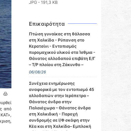
JPG - 191,3 KB
Επικαιρότητα
Πτώση γυναίκας στη θάλασσα
στη Χαλκίδα - Ρύπανση στο
Κερατσίνι - Εντοπισμός
πυρομαχικού υλικού στα Ίσθμια -
Θάνατος αλλοδαπού επιβάτη Ε/Γ
– Τ/Ρ πλοίου στη Ζάκυνθο –
06/08/26
Συνέχεια ενημέρωσης
αναφορικά με τον εντοπισμό 45
αλλοδαπών στην Ιεράπετρα –
Θάνατος άνδρα στην
συρθεί
Παλαιόχωρα – Θάνατος άνδρα
ες από
στη Χαλκιδική - Παροχή
«ΚΑΤ»,
συνδρομής σε Ι/Φ σκάφη στην
ριση,
Κέα και στη Χαλκίδα– Εμπλοκή