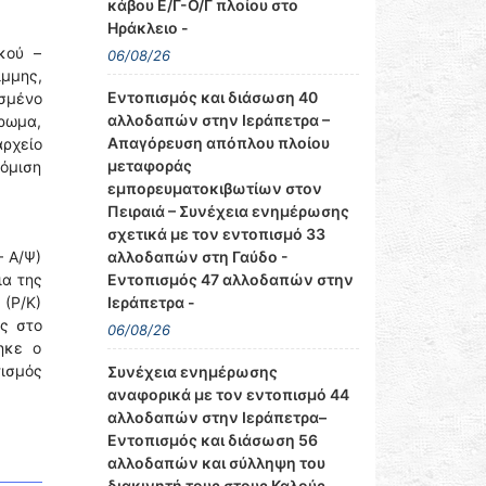
κάβου Ε/Γ-Ο/Γ πλοίου στο
Ηράκλειο -
κού –
06/08/26
ίμμης,
Εντοπισμός και διάσωση 40
σμένο
αλλοδαπών στην Ιεράπετρα –
ρωμα,
Απαγόρευση απόπλου πλοίου
αρχείο
μεταφοράς
κόμιση
εμπορευματοκιβωτίων στον
Πειραιά – Συνέχεια ενημέρωσης
σχετικά με τον εντοπισμό 33
αλλοδαπών στη Γαύδο -
– Α/Ψ)
Εντοπισμός 47 αλλοδαπών στην
ια της
Ιεράπετρα -
 (Ρ/Κ)
ς στο
06/08/26
ηκε ο
ισμός
Συνέχεια ενημέρωσης
αναφορικά με τον εντοπισμό 44
αλλοδαπών στην Ιεράπετρα–
Εντοπισμός και διάσωση 56
αλλοδαπών και σύλληψη του
διακινητή τους στους Καλούς