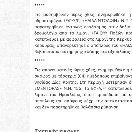
*****
Τις μεσημβρινές ώρες χθες, ενημερώθηκε η
υδροπτερύγου (Ε/Γ-Υ/Γ) «ΗΛΙΔΑ ΝΤΟΛΦΙΝ» Ν.Π. 
παρατηρήθηκε έντονος κραδασμός στην δεξιά 
δρομολόγιο από το λιμάνι «ΓΑΪΟΥ» Παξών πρ
κατέπλευσε με ασφάλεια στο λιμάνι της Κέρκυρα
Κέρκυρας, απαγορεύτηκε ο απόπλους του «ΗΛΙΔ
βεβαιωτικού διατήρησης κλάσης και αξιοπλοΐας
*****
Τις απογευματινές ώρες χθες, ενημερώθηκε η Λ
σκάφος με τέσσερις (04) ημεδαπούς επιβαίνοντ
νησίδας Δίας Κρήτης. Στη περιοχή μετέβησαν έ
«ΜΕΝΤΟΡΑΣ» Ν.Η. 155. Το Ι/Φ-Α/Ψ κατέπλευσε
λιμάνι του Ηρακλείου, όπου προσέδεσε με α
απόπλους του σκάφους μέχρι την αποκατάστασ
και δεν παρατηρήθηκε θαλάσσια ρύπανση.
Σχετικές εικόνες