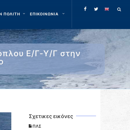
Ν ΠΟΛΙΤΗ
ΕΠΙΚΟΙΝΩΝΙΑ
πλου Ε/Γ-Υ/Γ στην
ο
Σχετικες εικόνες
ΠΛΣ