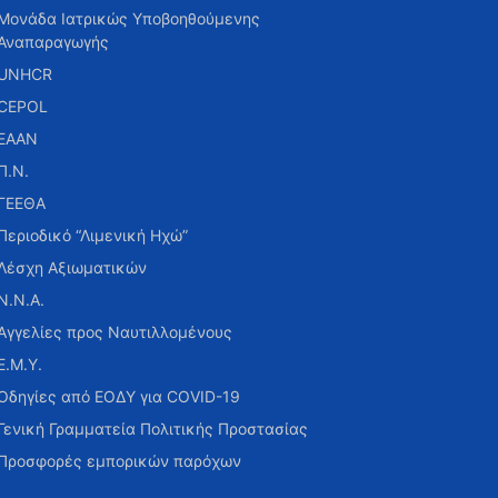
Μονάδα Ιατρικώς Υποβοηθούμενης
Αναπαραγωγής
UNHCR
CEPOL
ΕΑΑΝ
Π.Ν.
ΓΕΕΘΑ
Περιοδικό “Λιμενική Ηχώ”
Λέσχη Αξιωματικών
Ν.Ν.Α.
Αγγελίες προς Ναυτιλλομένους
Ε.Μ.Υ.
Οδηγίες από ΕΟΔΥ για COVID-19
Γενική Γραμματεία Πολιτικής Προστασίας
Προσφορές εμπορικών παρόχων