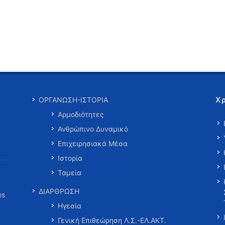
Χ
ΟΡΓΑΝΩΣΗ-ΙΣΤΟΡΙΑ
Αρμοδιότητες
Ανθρώπινο Δυναμικό
Επιχειρησιακά Μέσα
Ιστορία
Ταμεία
ΔΙΑΡΘΡΩΣΗ
es
Ηγεσία
Γενική Επιθεώρηση Λ.Σ.-ΕΛ.ΑΚΤ.