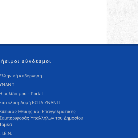
ρήσιμοι σύνδεσμοι
Ελληνική κυβέρνηση
ΥΝΑΝΠ
Η σελίδα μου - Portal
Επιτελική Δομή ΕΣΠΑ ΥΝΑΝΠ
Κώδικας Ηθικής και Επαγγελματικής
Συμπεριφοράς Υπαλλήλων του Δημοσίου
Τομέα
Ι.Ι.Ε.Ν.