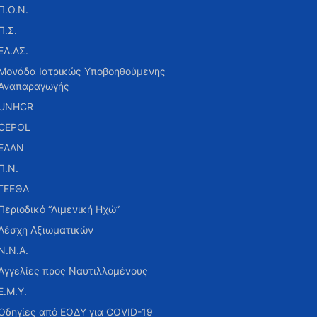
Π.Ο.Ν.
Π.Σ.
ΕΛ.ΑΣ.
Μονάδα Ιατρικώς Υποβοηθούμενης
Αναπαραγωγής
UNHCR
CEPOL
ΕΑΑΝ
Π.Ν.
ΓΕΕΘΑ
Περιοδικό “Λιμενική Ηχώ”
Λέσχη Αξιωματικών
Ν.Ν.Α.
Αγγελίες προς Ναυτιλλομένους
Ε.Μ.Υ.
Οδηγίες από ΕΟΔΥ για COVID-19