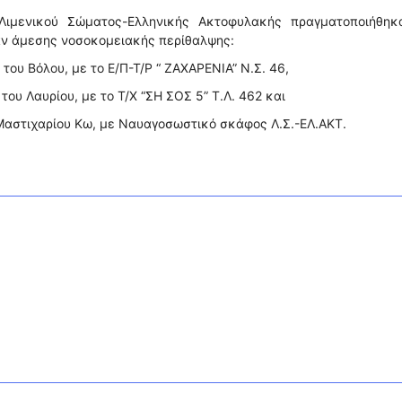
Λιμενικού Σώματος-Ελληνικής Ακτοφυλακής πραγματοποιήθηκα
αν άμεσης νοσοκομειακής περίθαλψης:
 του Βόλου, με το Ε/Π-Τ/Ρ “ ΖΑΧΑΡΕΝΙΑ” Ν.Σ. 46,
 του Λαυρίου, με το Τ/Χ “ΣΗ ΣΟΣ 5” Τ.Λ. 462 και
ι Μαστιχαρίου Κω, με Ναυαγοσωστικό σκάφος Λ.Σ.-ΕΛ.ΑΚΤ.