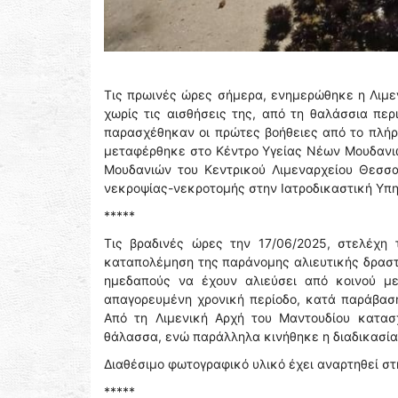
Τις πρωινές ώρες σήμερα, ενημερώθηκε η Λιμ
χωρίς τις αισθήσεις της, από τη θαλάσσια πε
παρασχέθηκαν οι πρώτες βοήθειες από το πλή
μεταφέρθηκε στο Κέντρο Υγείας Νέων Μουδανιώ
Μουδανιών του Κεντρικού Λιμεναρχείου Θεσσα
νεκροψίας-νεκροτομής στην Ιατροδικαστική Υπ
*****
Τις βραδινές ώρες την 17/06/2025, στελέχη 
καταπολέμηση της παράνομης αλιευτικής δραστη
ημεδαπούς να έχουν αλιεύσει από κοινού με
απαγορευμένη χρονική περίοδο, κατά παράβασ
Από τη Λιμενική Αρχή του Μαντουδίου κατα
θάλασσα, ενώ παράλληλα κινήθηκε η διαδικασί
Διαθέσιμο φωτογραφικό υλικό έχει αναρτηθεί σ
*****