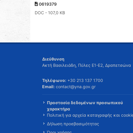
0619379
DOC
- 107,0 KB
Διεύθυνση
Ακτή Βασιλειάδη, Πύλες Ε1-Ε2, Δραπετσώνα
Τηλέφωνο:
+30 213 137 1700
Email:
contact@yna.gov.gr
Προστασία δεδομένων προσωπικού
χαρακτήρα
Πολιτική για αρχεία καταγραφής και cooki
Δήλωση προσβασιμότητας
Όροι χρήσης