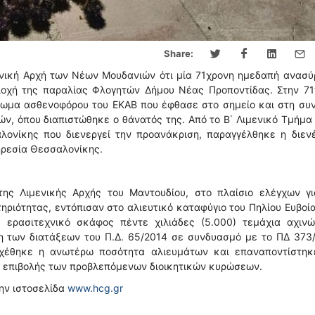
Share:
ενική Αρχή των Νέων Μουδανιών ότι μία 71χρονη ημεδαπή ανασύ
ριοχή της παραλίας Φλογητών Δήμου Νέας Προποντίδας. Στην 7
ρωμα ασθενοφόρου του ΕΚΑΒ που έφθασε στο σημείο και στη συν
ν, όπου διαπιστώθηκε ο θάνατός της. Από το Β΄ Λιμενικό Τμήμ
λονίκης που διενεργεί την προανάκριση, παραγγέλθηκε η διενέ
ηρεσία Θεσσαλονίκης.
της Λιμενικής Αρχής του Μαντουδίου, στο πλαίσιο ελέγχων γι
ριότητας, εντόπισαν στο αλιευτικό καταφύγιο του Πηλίου Ευβοί
 ερασιτεχνικό σκάφος πέντε χιλιάδες (5.000) τεμάχια αχινώ
η των διατάξεων του Π.Δ. 65/2014 σε συνδυασμό με το ΠΔ 373/
σχέθηκε η ανωτέρω ποσότητα αλιευμάτων και επαναποντίστηκ
α επιβολής των προβλεπόμενων διοικητικών κυρώσεων.
την ιστοσελίδα
www.hcg.gr