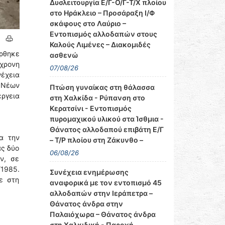
Δυσλειτουργία Ε/Γ-Ο/Γ-Τ/Χ πλοίου
στο Ηράκλειο – Προσάραξη Ι/Φ
σκάφους στο Λαύριο –
Εντοπισμός αλλοδαπών στους
Καλούς Λιμένες – Διακομιδές
ρθηκε
ασθενώ
1χρονη
07/08/26
έχεια
α Νέων
Πτώση γυναίκας στη θάλασσα
ργεια
στη Χαλκίδα - Ρύπανση στο
Κερατσίνι - Εντοπισμός
πυρομαχικού υλικού στα Ίσθμια -
Θάνατος αλλοδαπού επιβάτη Ε/Γ
α την
– Τ/Ρ πλοίου στη Ζάκυνθο –
ας δύο
06/08/26
ν, σε
1985.
Συνέχεια ενημέρωσης
ε στη
αναφορικά με τον εντοπισμό 45
αλλοδαπών στην Ιεράπετρα –
Θάνατος άνδρα στην
Παλαιόχωρα – Θάνατος άνδρα
στη Χαλκιδική - Παροχή