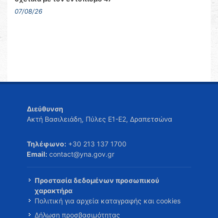
07/08/26
Διεύθυνση
Ακτή Βασιλειάδη, Πύλες Ε1-Ε2, Δραπετσώνα
Τηλέφωνο:
+30 213 137 1700
Email:
contact@yna.gov.gr
Προστασία δεδομένων προσωπικού
χαρακτήρα
Πολιτική για αρχεία καταγραφής και cookies
Δήλωση προσβασιμότητας