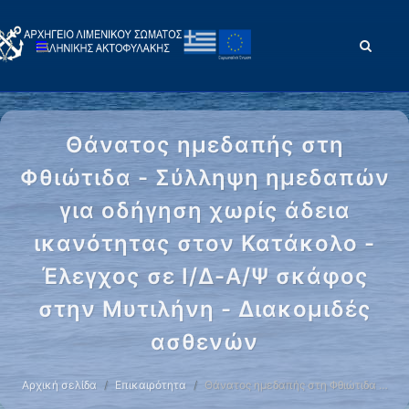
Θάνατος ημεδαπής στη
Φθιώτιδα - Σύλληψη ημεδαπών
για οδήγηση χωρίς άδεια
ικανότητας στον Κατάκολο -
Έλεγχος σε Ι/Δ-Α/Ψ σκάφος
στην Μυτιλήνη - Διακομιδές
ασθενών
Αρχική σελίδα
Επικαιρότητα
Θάνατος ημεδαπής στη Φθιώτιδα …