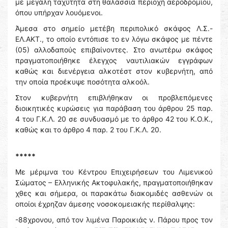
με μεγάλη ταχύτητα στη θαλάσσια περιοχή αεροδρομίου,
όπου υπήρχαν λουόμενοι.
Άμεσα στο σημείο μετέβη περιπολικό σκάφος Λ.Σ.-
ΕΛ.ΑΚΤ., το οποίο εντόπισε το εν λόγω σκάφος με πέντε
(05) αλλοδαπούς επιβαίνοντες. Στο ανωτέρω σκάφος
πραγματοποιήθηκε έλεγχος ναυτιλιακών εγγράφων
καθώς και διενέργεια αλκοτέστ στον κυβερνήτη, από
την οποία προέκυψε ποσότητα αλκοόλ.
Στον κυβερνήτη επιβλήθηκαν οι προβλεπόμενες
διοικητικές κυρώσεις για παράβαση του άρθρου 25 παρ.
4 του Γ.Κ.Λ. 20 σε συνδυασμό με το άρθρο 42 του Κ.Ο.Κ.,
καθώς και το άρθρο 4 παρ. 2 του Γ.Κ.Λ. 20.
*****
Με μέριμνα του Κέντρου Επιχειρήσεων του Λιμενικού
Σώματος – Ελληνικής Ακτοφυλακής, πραγματοποιήθηκαν
χθες και σήμερα, οι παρακάτω διακομιδές ασθενών οι
οποίοι έχρηζαν άμεσης νοσοκομειακής περίθαλψης:
-88χρονου, από τον λιμένα Παροικιάς ν. Πάρου προς τον