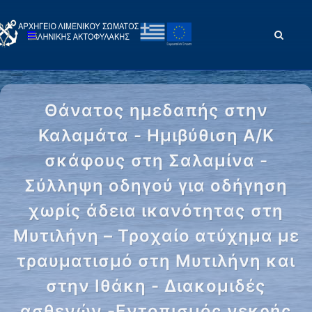
Θάνατος ημεδαπής στην
Καλαμάτα - Ημιβύθιση Α/Κ
σκάφους στη Σαλαμίνα -
Σύλληψη οδηγού για οδήγηση
χωρίς άδεια ικανότητας στη
Μυτιλήνη – Τροχαίο ατύχημα με
τραυματισμό στη Μυτιλήνη και
στην Ιθάκη - Διακομιδές
ασθενών -Εντοπισμός νεκρής