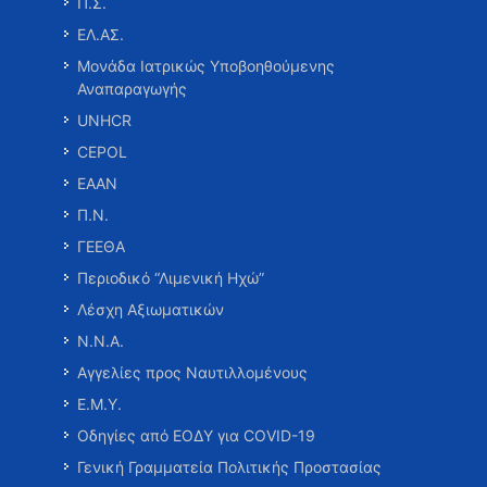
Π.Σ.
ΕΛ.ΑΣ.
Μονάδα Ιατρικώς Υποβοηθούμενης
Αναπαραγωγής
UNHCR
CEPOL
ΕΑΑΝ
Π.Ν.
ΓΕΕΘΑ
Περιοδικό “Λιμενική Ηχώ”
Λέσχη Αξιωματικών
Ν.Ν.Α.
Αγγελίες προς Ναυτιλλομένους
Ε.Μ.Υ.
Οδηγίες από ΕΟΔΥ για COVID-19
Γενική Γραμματεία Πολιτικής Προστασίας