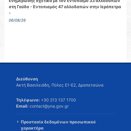
ενημέρωσης σχετικά με τον εντοπισμό 33 αλλοδαπών
στη Γαύδο - Εντοπισμός 47 αλλοδαπών στην Ιεράπετρα
-
06/08/26
Διεύθυνση
Ακτή Βασιλειάδη, Πύλες Ε1-Ε2, Δραπετσώνα
Τηλέφωνο:
+30 213 137 1700
Email:
contact@yna.gov.gr
Προστασία δεδομένων προσωπικού
χαρακτήρα