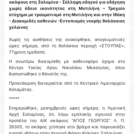
σκάφους στη Σαλαμίνα - Σύλληψη οδηγού για οδήγηση
χωρίς άδεια ικανότητας στη Μυτιλήνη – Τροχαίο
ατύχημα με τραυματισμό στη Μυτιλήνη και στην Ιθάκη
- Διακομιδές ασθενών -Εντοπισμός νεκρής θαλάσσιας
χελώνας
Χωρίς τις αισθήσεις της ανασύρθηκε, απογευματινές
ώρες σήμερα, από τη θαλάσσια περιοχή «ΣΤΟΥΠΑΣ»,
77χρονη ημεδαπή.
Η ανωτέρω διεκομίσθη με ασθενοφόρο όχημα στο
Κέντρο Υγείας Αγίου Νικολάου Μεσσηνίας, όπου
διαπιστώθηκε ο θάνατός της.
Προανάκριση διενεργείται από το Κεντρικό Λιμεναρχείο
Καλαμάτας.
*****
Ενημερώθηκε, μεσημβρινές ώρες σήμερα, η Λιμενική
Αρχή Σαλαμίνας, ότι λόγω εμπλοκής σχοινιού στην
προπέλα του Α/Κ σκάφους “ΑΓΙΟΣ ΓΕΩΡΓΙΟΣ” Λ. Π.
26305, το σκάφος χτύπησε στα βράχια και παρουσιάζει
εισροή υδάτων στην περιοχή Φάρου Κολώνες Σαλαμίνας.