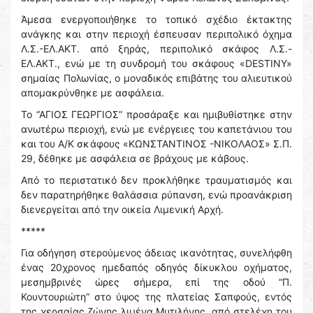
Άμεσα ενεργοποιήθηκε το τοπικό σχέδιο έκτακτης
ανάγκης και στην περιοχή έσπευσαν περιπολικό όχημα
Λ.Σ.-ΕΛ.ΑΚΤ. από ξηράς, περιπολικό σκάφος Λ.Σ.-
ΕΛ.ΑΚΤ., ενώ με τη συνδρομή του σκάφους «DESTINY»
σημαίας Πολωνίας, ο μοναδικός επιβάτης του αλιευτικού
απομακρύνθηκε με ασφάλεια.
Το “ΑΓΙΟΣ ΓΕΩΡΓΙΟΣ” προσάραξε και ημιβυθίστηκε στην
ανωτέρω περιοχή, ενώ με ενέργειες του καπετάνιου του
και του Α/Κ σκάφους «ΚΩΝΣΤΑΝΤΙΝΟΣ -ΝΙΚΟΛΑΟΣ» Σ.Π.
29, δέθηκε με ασφάλεια σε βράχους με κάβους.
Από το περιστατικό δεν προκλήθηκε τραυματισμός και
δεν παρατηρήθηκε θαλάσσια ρύπανση, ενώ προανάκριση
διενεργείται από την οικεία Λιμενική Αρχή.
*****
Για οδήγηση στερούμενος άδειας ικανότητας, συνελήφθη
ένας 20χρονος ημεδαπός οδηγός δίκυκλου οχήματος,
μεσημβρινές ώρες σήμερα, επί της οδού “Π.
Κουντουριώτη” στο ύψος της πλατείας Σαπφούς, εντός
της χερσαίας ζώνης λιμένα Μυτιλήνης, από στελέχη του