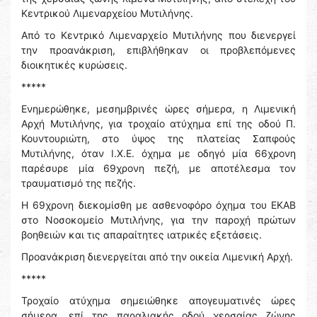
Κεντρικού Λιμεναρχείου Μυτιλήνης.
Από το Κεντρικό Λιμεναρχείο Μυτιλήνης που διενεργεί
την προανάκριση, επιβλήθηκαν οι προβλεπόμενες
διοικητικές κυρώσεις.
*****
Ενημερώθηκε, μεσημβρινές ώρες σήμερα, η Λιμενική
Αρχή Μυτιλήνης, για τροχαίο ατύχημα επί της οδού Π.
Κουντουριώτη, στο ύψος της πλατείας Σαπφούς
Μυτιλήνης, όταν Ι.Χ.Ε. όχημα με οδηγό μία 66χρονη
παρέσυρε μία 69χρονη πεζή, με αποτέλεσμα τον
τραυματισμό της πεζής.
Η 69χρονη διεκομίσθη με ασθενοφόρο όχημα του ΕΚΑΒ
στο Νοσοκομείο Μυτιλήνης, για την παροχή πρώτων
βοηθειών και τις απαραίτητες ιατρικές εξετάσεις.
Προανάκριση διενεργείται από την οικεία Λιμενική Αρχή.
*****
Τροχαίο ατύχημα σημειώθηκε απογευματινές ώρες
σήμερα, επί της παραλιακής οδού χερσαίας ζώνης