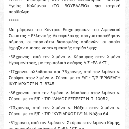
Υγείας Καλύμνου «ΤΟ ΒΟΥΒΑΛΕΙΟ» για ιατρική
περίθαλψη.
*****
Με μέριμνα του Κέντρου Επιχειρήσεων του Λιμενικού
Σώματος - Ελληνικής Ακτοφυλακής πραγματοποιήθηκαν
σήμερα, οι παρακάτω διακομιδές ασθενών, οι οποίοι
έχρηζαν άμεσης νοσοκομειακής περίθαλψης:
-58χρονος, από τον λιμένα ν. Κέρκυρας στον λιμένα
Ηγουμενίτσας, με περιπολικό σκάφος Λ.Σ.-ΕΛ.ΑΚΤ.,
-17χρονου αλλοδαπού και 75χρονης, από τον λιμένα ν.
Σερίφου στον λιμένα ν. Σύρου, με το Ε/Γ - Τ/Ρ ''ΕΡΙΘΕΛΓΗ
ΙΚΥΡΙΑΡΧΟΣ'' Ν.Π. 8745,
-86χρονου, από τον λιμένα ν. Μυκόνου στον λιμένα ν.
Σύρου, με το Ε/Γ - Τ/Ρ ''ΔΗΛΟΣ ΕΞΠΡΕΣ'' Ν.Π. 10052,
-73χρονου, από τον λιμένα ν. Νάξου στον λιμένα ν.
Σύρου, με το Ε/Γ - Τ/Ρ ''ΚΥΡΙΑΡΧΟΣ ΙV'' Ν. Νάξου 64
-61χρονου, από τον λιμένα ν. Σκύρου στον λιμένα Κύμης,
με περιπολικό σκάφος Λ.Σ.-ΕΛ.ΑΚΤ. και