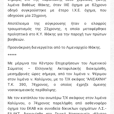
λιμένα Βαθέως Ιθάκης, όταν ΙΧΕ όχημα με 62χρονο
οδηγό συγκρούστηκε με έτερο Ι.Χ.Ε. όχημα, που
οδηγούσε μία 23χρονη.
Αποτέλεσμα της σύγκρουσης ήταν ο ελαφρύς
τραυματισμός της 23χρονης, η οποία μεταφέρθηκε
προληπτικά στο Κ.Υ. Ιθάκης για την παροχή των πρώτων
βοηθειών.
Προανάκριση διενεργείται από το Λιμεναρχείο Ιθάκης.
*****
Με μέριμνα του Κέντρου Επιχειρήσεων του Λιμενικού
Σώματος – Ελληνικής Ακτοφυλακής διεκομίσθη,
μεσημβρινές ώρες σήμερα, από τον λιμένα ν. Ψέριμου
στον λιμένα ν. Καλύμνου, με το Τ/Χ σκάφος “ΑΛΙΣΑΧΝΗ”
Τ.Κ. 390, 74χρονος, ο οποίος έχρηζε άμεσης
νοσοκομειακής περίθαλψης.
Με τον κατάπλου του ανωτέρω Τ/Χ σκάφους στον λιμένα
Καλύμνου, ο 74χρονος παρελήφθη από ασθενοφόρο
όχημα του ΕΚΑΒ και συνοδεία δίκυκλων οχημάτων Λ.Σ.-
ΕΛ.ΑΚΤ. διεκομίσθη στο Γενικό Νοσοκομείο -Κέντρο