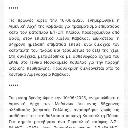
*****
Τις πρωινές ώρες την 10-06-2025, ενημερώθηκε η
Λιμενική Αρχή της Καβάλας για τραυματισμό επιβάτιδας
κατά τον κατάπλου Ε/Γ-Ο/Γ πλοίου, προερχόμενου από
Θάσο, στον επιβατικό λιμένα Καβάλας. Ειδικότερα, η
64χρονη ημεδαπή επιβάτιδα έπεσε, ενώ διέσχιζε τον
καταπέλτη του πλοίου και τραυμάτισε το δεξί της χέρι.
Στη συνέχεια, μεταφέρθηκε με ασθενοφόρο όχημα του
ΕΚΑΒ στο Γενικό Νοσοκομείο Καβάλας για την παροχή
ιατρικής περίθαλψης. Προανάκριση διενεργείται από το
Κεντρικό Λιμεναρχείο Καβάλας.
*****
Τις μεσημβρινές ώρες την 10-06-2025, ενημερώθηκε η
Λιμενική Αρχή των Μεθάνων ότι ένας 85χρονος
αλλοδαπός (υπήκοος Γαλλίας), ανασύρθηκε χωρίς τις
αισθήσεις του στη θαλάσσια περιοχή Καραπολίτη Πόρου.
Στο σημείο μετέβησαν ένα Περιπολικό σκάφος Λ.Σ.-
ΕΛ.ΑΚΤ. (ΠΛΣ), ένα Περιπολικό όχημα Λ.Σ.-ΕΛ.ΑΚΤ.,