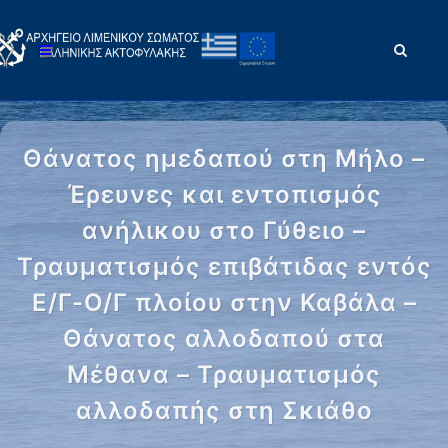
Θάνατος ημεδαπού στη Μήλο –
Έρευνες και εντοπισμός
ανήλικου στο Γύθειο –
Τραυματισμός επιβάτιδας εντός
Ε/Γ-Ο/Γ πλοίου στην Καβάλα –
Θάνατος αλλοδαπού στα
Μέθανα – Τραυματισμός
αλλοδαπής στη Σκιάθο