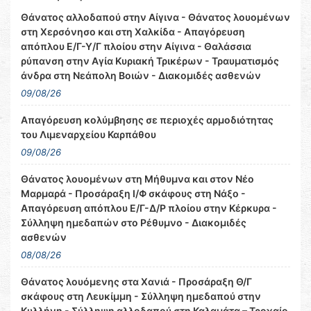
Θάνατος αλλοδαπού στην Αίγινα - Θάνατος λουομένων
στη Χερσόνησο και στη Χαλκίδα - Απαγόρευση
απόπλου Ε/Γ-Υ/Γ πλοίου στην Αίγινα - Θαλάσσια
ρύπανση στην Αγία Κυριακή Τρικέρων - Τραυματισμός
άνδρα στη Νεάπολη Βοιών - Διακομιδές ασθενών
09/08/26
Απαγόρευση κολύμβησης σε περιοχές αρμοδιότητας
του Λιμεναρχείου Καρπάθου
09/08/26
Θάνατος λουομένων στη Μήθυμνα και στον Νέο
Μαρμαρά - Προσάραξη Ι/Φ σκάφους στη Νάξο -
Απαγόρευση απόπλου Ε/Γ-Δ/Ρ πλοίου στην Κέρκυρα -
Σύλληψη ημεδαπών στο Ρέθυμνο - Διακομιδές
ασθενών
08/08/26
Θάνατος λουόμενης στα Χανιά - Προσάραξη Θ/Γ
σκάφους στη Λευκίμμη - Σύλληψη ημεδαπού στην
Κυλλήνη - Σύλληψη αλλοδαπού στη Καλαμάτα – Τροχαίο