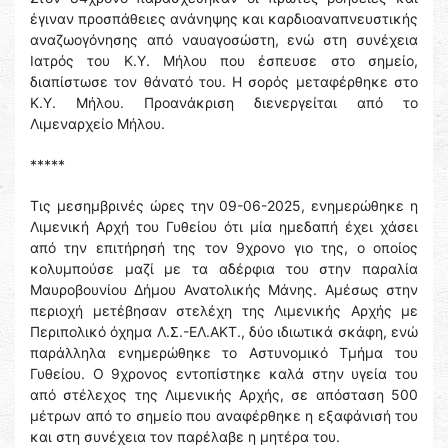
έγιναν προσπάθειες ανάνηψης και καρδιοαναπνευστικής
αναζωογόνησης από ναυαγοσώστη, ενώ στη συνέχεια
Ιατρός του Κ.Υ. Μήλου που έσπευσε στο σημείο,
διαπίστωσε τον θάνατό του. Η σορός μεταφέρθηκε στο
Κ.Υ. Μήλου. Προανάκριση διενεργείται από το
Λιμεναρχείο Μήλου.
*****
Τις μεσημβρινές ώρες την 09-06-2025, ενημερώθηκε η
Λιμενική Αρχή του Γυθείου ότι μία ημεδαπή έχει χάσει
από την επιτήρησή της τον 9χρονο γιο της, ο οποίος
κολυμπούσε μαζί με τα αδέρφια του στην παραλία
Μαυροβουνίου Δήμου Ανατολικής Μάνης. Αμέσως στην
περιοχή μετέβησαν στελέχη της Λιμενικής Αρχής με
Περιπολικό όχημα Λ.Σ.-ΕΛ.ΑΚΤ., δύο ιδιωτικά σκάφη, ενώ
παράλληλα ενημερώθηκε το Αστυνομικό Τμήμα του
Γυθείου. Ο 9χρονος εντοπίστηκε καλά στην υγεία του
από στέλεχος της Λιμενικής Αρχής, σε απόσταση 500
μέτρων από το σημείο που αναφέρθηκε η εξαφάνισή του
και στη συνέχεια τον παρέλαβε η μητέρα του.