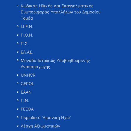
Κώδικας Ηθικής και Επαγγελματικής
Συμπεριφοράς Υπαλλήλων του Δημοσίου
Τομέα
Ι.Ι.Ε.Ν.
Π.Ο.Ν.
Π.Σ.
ΕΛ.ΑΣ.
Μονάδα Ιατρικώς Υποβοηθούμενης
Αναπαραγωγής
UNHCR
CEPOL
ΕΑΑΝ
Π.Ν.
ΓΕΕΘΑ
Περιοδικό “Λιμενική Ηχώ”
Λέσχη Αξιωματικών