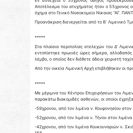
Εν συνεχεία ο 55χρονος οδηγός προσέκρουσε 
Αποτέλεσμα του ατυχήματος ήταν ο 55χρονος οδ
όχημα στο Γενικό Νοσοκομείο Νίκαιας “ΑΓ. ΠΑ
Προανάκριση διενεργείται από το Β΄ Λιμενικό Τμ
*****
Στα πλαίσια περιπολίας στελεχών του Δ' Λιμε
εντοπίστηκε πρωινές ώρες σήμερα, αλλοδαπός
λέμβο, ο οποίος δεν διέθετε άδεια χειριστή ταχ
Από την οικεία Λιμενική Αρχή επιβλήθηκαν οι π
*****
Με μέριμνα του Κέντρου Επιχειρήσεων του Λιμ
παρακάτω διακομιδές ασθενών, οι οποίοι έχρηζ
-59χρονου, από τον λιμένα ν. Κουφονησίου στον 
-52χρονου, από τον λιμένα ν. Τήνου στον λιμένα
-42χρονου, από τον λιμένα Κουκουναριών ν. Σκι
158,