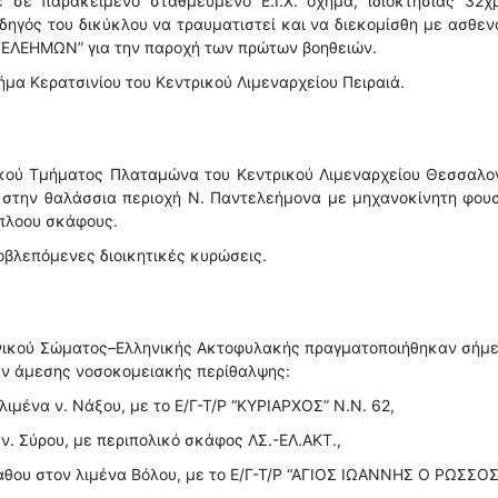
σε παρακείμενο σταθμευμένο Ε.Ι.Χ. όχημα, ιδιοκτησίας 32χρ
ηγός του δικύκλου να τραυματιστεί και να διεκομίσθη με ασθε
ΝΤΕΛΕΗΜΩΝ” για την παροχή των πρώτων βοηθειών.
ήμα Κερατσινίου του Κεντρικού Λιμεναρχείου Πειραιά.
νικού Τμήματος Πλαταμώνα του Κεντρικού Λιμεναρχείου Θεσσαλο
 στην θαλάσσια περιοχή Ν. Παντελεήμονα με μηχανοκίνητη φου
ύπλοου σκάφους.
ροβλεπόμενες διοικητικές κυρώσεις.
ενικού Σώματος–Ελληνικής Ακτοφυλακής πραγματοποιήθηκαν σήμε
αν άμεσης νοσοκομειακής περίθαλψης:
λιμένα ν. Νάξου, με το Ε/Γ-Τ/Ρ “ΚΥΡΙΑΡΧΟΣ” Ν.Ν. 62,
 ν. Σύρου, με περιπολικό σκάφος ΛΣ.-ΕΛ.ΑΚΤ.,
άθου στον λιμένα Βόλου, με το Ε/Γ-Τ/Ρ “ΑΓΙΟΣ ΙΩΑΝΝΗΣ Ο ΡΩΣΣΟΣ