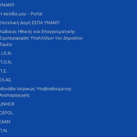
ΥΝΑΝΠ
Η σελίδα μου - Portal
Επιτελική Δομή ΕΣΠΑ ΥΝΑΝΠ
Κώδικας Ηθικής και Επαγγελματικής
Συμπεριφοράς Υπαλλήλων του Δημοσίου
Τομέα
Ι.Ι.Ε.Ν.
Π.Ο.Ν.
Π.Σ.
ΕΛ.ΑΣ.
Μονάδα Ιατρικώς Υποβοηθούμενης
Αναπαραγωγής
UNHCR
CEPOL
ΕΑΑΝ
Π.Ν.