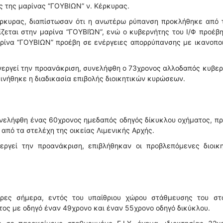
ς της μαρίνας “ΓΟΥΒΙΩΝ” ν. Κέρκυρας.
έρκυρας, διαπίστωσαν ότι η ανωτέρω ρύπανση προκλήθηκε από τ
ίζεται στην μαρίνα “ΓΟΥΒΙΏΝ”, ενώ ο κυβερνήτης του Ι/Φ προέβ
αρίνα “ΓΟΥΒΙΩΝ” προέβη σε ενέργειες απορρύπανσης με ικανοπο
ενεργεί την προανάκριση, συνελήφθη ο 73χρονος αλλοδαπός κυβε
κινήθηκε η διαδικασία επιβολής διοικητικών κυρώσεων.
υνελήφθη ένας 60χρονος ημεδαπός οδηγός δίκυκλου οχήματος, π
 από τα στελέχη της οικείας Λιμενικής Αρχής.
εργεί την προανάκριση, επιβλήθηκαν οι προβλεπόμενες διοικη
ώρες σήμερα, εντός του υπαίθριου χώρου στάθμευσης του στ
τος με οδηγό έναν 49χρονο και έναν 55χρονο οδηγό δικύκλου.