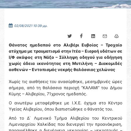
02/08/2021 10:39 μμ.
Θάνατος ημεδαπού στο Αλιβέρι Ευβοίας – Τροχαίο
ατύχημα με τραυματισμό στην Ιτέα – Εισροή υδάτων σε
Ι/Φ σκάφος στη Νάξο – Σύλληψη οδηγού για οδήγηση
χωρίς άδεια ικανότητας στη Μυτιλήνη – Διακομιδές
ασθενών – Εντοπισμός νεκρής θαλάσσιας χελώνας
Χωρίς τις αισθήσεις του ανασύρθηκε, μεσημβρινές ώρες
σήμερα, από τη θαλάσσια περιοχή “ΚΑΛΑΜΙ” του Δήμου
Κύμης – Αλιβερίου, 71χρονος ημεδαπός.
Ο ανωτέρω μεταφέρθηκε με Ι.Χ.Ε. όχημα στο Κέντρο
Υγείας Αλιβερίου, όπου διαπιστώθηκε ο θάνατός του.
Από το Δ΄ Λιμενικό Τμήμα Αλιβερίου του Κεντρικού
Λιμεναρχείου Χαλκίδας που διενεργεί την προανάκριση,
παραγγέλθηκε η διενέργεια νεκροψίας – νεκροτομής –