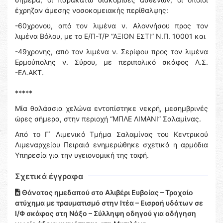
έχρηζαν άμεσης νοσοκομειακής περίθαλψης:
-60χρονου, από τον λιμένα ν. Αλοννήσου προς τον
λιμένα Βόλου, με το Ε/Π-Τ/Ρ “ΑΞΙΟΝ ΕΣΤΙ” Ν.Π. 10001 και
-49χρονης, από τον λιμένα ν. Σερίφου προς τον λιμένα
Ερμούπολης ν. Σύρου, με περιπολικό σκάφος Λ.Σ.
-ΕΛ.ΑΚΤ.
*****
Μία θαλάσσια χελώνα εντοπίστηκε νεκρή, μεσημβρινές
ώρες σήμερα, στην περιοχή “ΜΠΛΕ ΛΙΜΑΝΙ” Σαλαμίνας.
Από το Γ΄ Λιμενικό Τμήμα Σαλαμίνας του Κεντρικού
Λιμεναρχείου Πειραιά ενημερώθηκε σχετικά η αρμόδια
Υπηρεσία για την υγειονομική της ταφή.
Σχετικά έγγραφα
Θάνατος ημεδαπού στο Αλιβέρι Ευβοίας – Τροχαίο
ατύχημα με τραυματισμό στην Ιτέα – Εισροή υδάτων σε
Ι/Φ σκάφος στη Νάξο – Σύλληψη οδηγού για οδήγηση