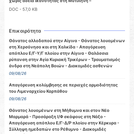
χωρίς άδεια ικανότητας στη Μυτιλήνη –
DOC
- 57,0 KB
Επικαιρότητα
Θάνατος αλλοδαπού στην Αίγινα - Θάνατος λουομένων
στη Χερσόνησο και στη Χαλκίδα - Απαγόρευση
απόπλου Ε/Γ-Υ/Γ πλοίου στην Αίγινα - Θαλάσσια
ρύπανση στην Αγία Κυριακή Τρικέρων - Τραυματισμός
άνδρα στη Νεάπολη Βοιών - Διακομιδές ασθενών
09/08/26
Απαγόρευση κολύμβησης σε περιοχές αρμοδιότητας
του Λιμεναρχείου Καρπάθου
09/08/26
Θάνατος λουομένων στη Μήθυμνα και στον Νέο
Μαρμαρά - Προσάραξη Ι/Φ σκάφους στη Νάξο -
Απαγόρευση απόπλου Ε/Γ-Δ/Ρ πλοίου στην Κέρκυρα -
Σύλληψη ημεδαπών στο Ρέθυμνο - Διακομιδές