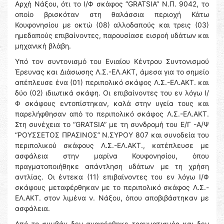
Αρχή Νάξου, ότι το Ι/Φ σκάφος “GRATSIA” Ν.Π. 9042, το
οποίο βρισκόταν στη θαλάσσια περιοχή Κάτω
Κουφονησίου με οκτώ (08) αλλοδαπούς και τρεις (03)
ημεδαπούς επιβαίνοντες, παρουσίασε εισροή υδάτων και
μηχανική βλάβη.
Υπό τον συντονισμό του Ενιαίου Κέντρου Συντονισμού
Έρευνας και Διάσωσης Λ.Σ.-ΕΛ.ΑΚΤ, άμεσα για το σημείο
απέπλευσε ένα (01) περιπολικό σκάφος Λ.Σ.-ΕΛ.ΑΚΤ. και
δύο (02) ιδιωτικά σκάφη. Οι επιβαίνοντες του εν λόγω Ι/
Φ σκάφους εντοπίστηκαν, καλά στην υγεία τους και
παρελήφθησαν από το περιπολικό σκάφος Λ.Σ.-ΕΛ.ΑΚΤ.
Στη συνέχεια το “GRATSIA” με τη συνδρομή του Ε/Γ -Α/Ψ
“ΡΟΥΣΣΕΤΟΣ ΠΡΑΣΙΝΟΣ” Ν.ΣΥΡΟΥ 807 και συνοδεία του
περιπολικού σκάφους Λ.Σ.-ΕΛ.ΑΚΤ., κατέπλευσε με
ασφάλεια στην μαρίνα Κουφονησίου, όπου
πραγματοποιήθηκε απάντληση υδάτων με τη χρήση
αντλίας. Οι έντεκα (11) επιβαίνοντες του εν λόγω Ι/Φ
σκάφους μεταφέρθηκαν με το περιπολικό σκάφος Λ.Σ.-
ΕΛ.ΑΚΤ. στον λιμένα ν. Νάξου, όπου αποβιβάστηκαν με
ασφάλεια.
Από το συμβάν δεν αναφέρθηκε τραυματισμός και δεν