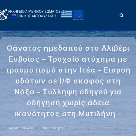
Θάνατος ημεδαπού στο Αλιβέρι
Ευβοίας – Τροχαίο ατύχημα με
τραυματισμό στην Ιτέα – Εισροή
υδάτων σε Ι/Φ σκάφος στη
Νάξο – Σύλληψη οδηγού για
οδήγηση χωρίς άδεια
ικανότητας στη Μυτιλήνη –
Αρχική σελίδα
Επικαιρότητα
Θάνατος ημεδαπού στο Αλιβέρι …