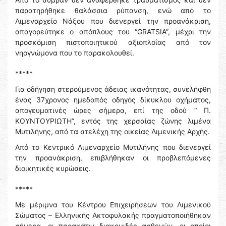
παρατηρήθηκε θαλάσσια ρύπανση, ενώ από το
Λιμεναρχείο Νάξου που διενεργεί την προανάκριση,
απαγορεύτηκε ο απόπλους του “GRATSIA”, μέχρι την
προσκόμιση πιστοποιητικού αξιοπλοΐας από τον
νηογνώμονα που το παρακολουθεί.
*****
Για οδήγηση στερούμενος άδειας ικανότητας, συνελήφθη
ένας 37χρονος ημεδαπός οδηγός δίκυκλου οχήματος,
απογευματινές ώρες σήμερα, επί της οδού “ Π.
ΚΟΥΝΤΟΥΡΙΩΤΗ”, εντός της χερσαίας ζώνης λιμένα
Μυτιλήνης, από τα στελέχη της οικείας Λιμενικής Αρχής.
Από το Κεντρικό Λιμεναρχείο Μυτιλήνης που διενεργεί
την προανάκριση, επιβλήθηκαν οι προβλεπόμενες
διοικητικές κυρώσεις.
*****
Με μέριμνα του Κέντρου Επιχειρήσεων του Λιμενικού
Σώματος – Ελληνικής Ακτοφυλακής πραγματοποιήθηκαν
σήμερα, οι παρακάτω διακομιδές ασθενών, οι οποίοι