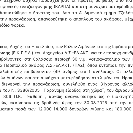
ον 62χρονο αρχικά παρασχέθηκαν οι πρώτες βοήθειες από πλ
ευμονικής αναζωογόνησης (ΚΑΡΠΑ) και στη συνέχεια μεταφέρθη
διαπιστώθηκε ο θάνατος του. Από το Α’ Λιμενικό τμήμα Τζελέπ
ί την προανάκριση, απαγορεύτηκε ο απόπλους του σκάφους, μέχ
μόδιο Φορέα.
νικές Αρχές του Ηρακλείου, των Καλών Λιμένων και της Ιεράπετρ
σης (Ε.Κ.Σ.Ε.Δ.) του Αρχηγείου Λ.Σ.-ΕΛ.ΑΚΤ. για την παροχή συν
βαίνοντες, στη θαλάσσια περιοχή 30 ν.μ. νοτιοανατολικά των
α Περιπολικό σκάφος Λ.Σ.-ΕΛ.ΑΚΤ. (ΠΛΣ), όπου εντόπισε την π
λλοδαπούς επιβαίνοντες (49 άνδρες και 1 ανήλικος). Οι αλλο
ών Λιμένων και στη συνέχεια μεταφέρθηκαν στο λιμάνι του Ηρακ
 διενεργεί την προανάκριση, συνελήφθη ένας 31χρονος αλλο
3 του Ν. 3386/2005 ¨Παράνομη είσοδος στη χώρα¨, του άρθρου 
υ 306 Π.Κ. ¨Έκθεση¨, καθώς αναγνωρίστηκε ως ο διακινητή
ν, εκκίνησαν τις βραδινές ώρες την 30.08.2025 από την πε
ατικά ποσά των 12.000-14.000 δηναρίων Λιβύης και 180.000 