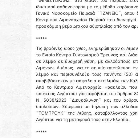
¨ΘΕΜΙΣΤΟΚΛΗΣ¨ στο λιμάνι του Πειραιά. Στ
ιδιωτικού ασθενοφόρου με τη μέθοδο καρδιοπν
Γενικό Νοσοκομείο Πειραιά ¨ΤΖΑΝΕΙΟ¨, όπου 
Κεντρικού Λιμεναρχείου Πειραιά που διενεργε
προσκόμιση βεβαιωτικού αξιοπλοΐας από τον αρ
*****
Τις βραδινές ώρες χθες, ενημερώθηκαν οι Λιμε
το Ενιαίο Κέντρο Συντονισμού Έρευνας και Διάσω
σε λέμβο σε δυσχερή θέση, με αλλοδαπούς επι
Λιμένων. Αμέσως, για το σημείο απέπλευσε έν
λέμβο και περισυνέλεξε τους πενήντα (50) α
αποβιβάστηκαν με ασφάλεια στο λιμάνι των Καλ
Από το Κεντρικό Λιμεναρχείο Ηρακλείου που
(υπήκοος Αιγύπτου) για παράβαση του άρθρου 8
Ν. 5038/2023 ¨Διευκόλυνση¨ και του άρθρο
υπολοίπων. Σύμφωνα με δήλωση των αλλοδαπώ
¨ΤΟΜΠΡΟΥΚ¨ της Λιβύης, καταβάλλοντας χρημ
Αιγύπτου για τη μεταφορά τους στην Ελλάδα.
*****