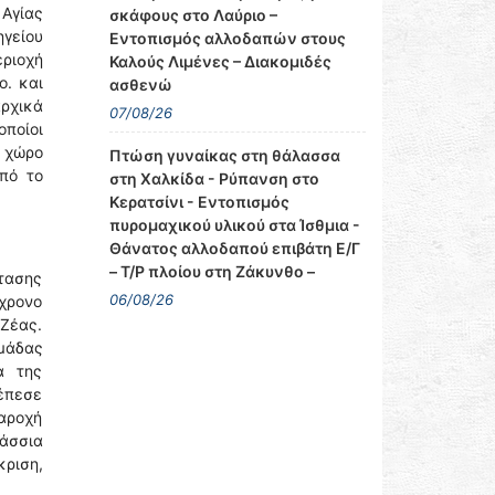
 Αγίας
σκάφους στο Λαύριο –
ηγείου
Εντοπισμός αλλοδαπών στους
εριοχή
Καλούς Λιμένες – Διακομιδές
ο. και
ασθενώ
αρχικά
07/08/26
ποίοι
ό χώρο
Πτώση γυναίκας στη θάλασσα
πό το
στη Χαλκίδα - Ρύπανση στο
Κερατσίνι - Εντοπισμός
πυρομαχικού υλικού στα Ίσθμια -
Θάνατος αλλοδαπού επιβάτη Ε/Γ
– Τ/Ρ πλοίου στη Ζάκυνθο –
τασης
06/08/26
χρονο
 Ζέας.
ομάδας
α της
έπεσε
παροχή
άσσια
ριση,