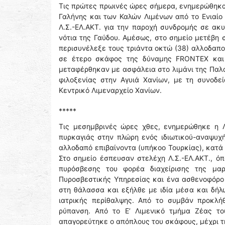
Τις πρώτες πρωινές ώρες σήμερα, ενημερώθηκαν
Γαλήνης και των Καλών Λιμένων από το Ενιαίο 
Λ.Σ.-ΕΛ.ΑΚΤ. για την παροχή συνδρομής σε ακ
νότια της Γαύδου. Αμέσως, στο σημείο μετέβη
περισυνέλεξε τους τριάντα οκτώ (38) αλλοδαπο
σε έτερο σκάφος της δύναμης FRONTEX και σ
μεταφέρθηκαν με ασφάλεια στο λιμάνι της Παλ
φιλοξενίας στην Αγυιά Χανίων, με τη συνοδε
Κεντρικό Λιμεναρχείο Χανίων.
*****
Τις μεσημβρινές ώρες χθες, ενημερώθηκε η Λ
πυρκαγιάς στην πλώρη ενός ιδιωτικού-αναψυχ
αλλοδαπό επιβαίνοντα (υπήκοο Τουρκίας), κατά
Στο σημείο έσπευσαν στελέχη Λ.Σ.-ΕΛ.ΑΚΤ., ό
πυρόσβεσης του φορέα διαχείρισης της μαρ
Πυροσβεστικής Υπηρεσίας και ένα ασθενοφόρο
στη θάλασσα και εξήλθε με ιδία μέσα και δήλ
ιατρικής περίθαλψης. Από το συμβάν προκλή
ρύπανση. Από το Ε’ Λιμενικό τμήμα Ζέας του
απαγορεύτηκε ο απόπλους του σκάφους, μέχρι τ