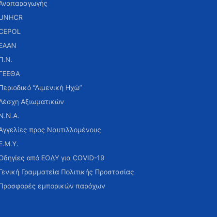
Αναπαραγωγής
UNHCR
CEPOL
ΕΑΑΝ
Π.Ν.
ΓΕΕΘΑ
Περιοδικό “Λιμενική Ηχώ”
Λέσχη Αξιωματικών
Ν.Ν.Α.
Αγγελίες προς Ναυτιλλομένους
Ε.Μ.Υ.
Οδηγίες από ΕΟΔΥ για COVID-19
Γενική Γραμματεία Πολιτικής Προστασίας
Προσφορές εμπορικών παρόχων