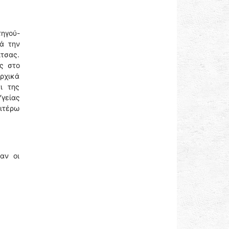
ηγού-
ά την
τσας.
ς στο
ρχικά
ι της
Υγείας
αιτέρω
αν οι