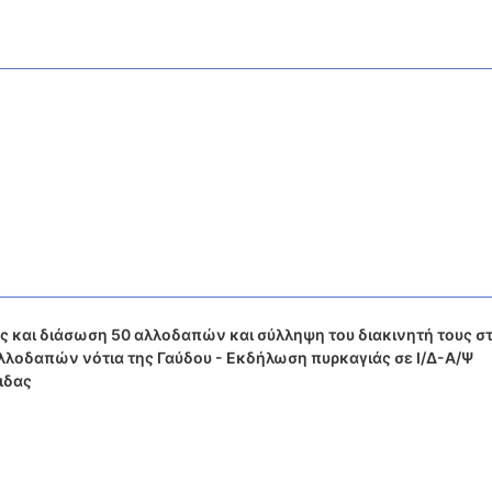
ς και διάσωση 50 αλλοδαπών και σύλληψη του διακινητή τους σ
αλλοδαπών νότια της Γαύδου - Εκδήλωση πυρκαγιάς σε Ι/Δ-Α/Ψ
ιδας