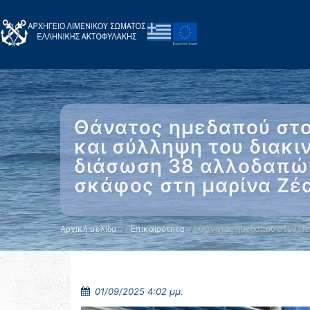
Θάνατος ημεδαπού στο
και σύλληψη του διακι
διάσωση 38 αλλοδαπών
σκάφος στη μαρίνα Ζέα
Αρχική σελίδα
Επικαιρότητα
Θάνατος ημεδαπού στον Πε
01/09/2025 4:02 μμ.