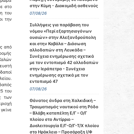
ήρωμα
στην Κύμη - Διακομιδή ασθενούς
κε στο
η του
07/08/26
ρι την
Συλλήψεις για παράβαση του
νόμου «Περί εξαρτησιογόνων
ουσιών» στην Αλεξανδρούπολη
και στην Καβάλα – Διάσωση
ας από
αλλοδαπών στη Λευκάδα –
δρομής
Συνέχεια ενημέρωσης σχετικά
 Καλών
με τον εντοπισμό 42 αλλοδαπών
νευστή
στην Ιεράπετρα - Συνέχεια
δαποί
ενημέρωσης σχετικά με τον
λείου.
εντοπισμό 47
δαπός
07/08/26
25 του
ς των
Θάνατος άνδρα στη Χαλκιδική –
ριοχή
Τραυματισμός ναυτικού στη Ρόδο
γκίνε
– Βλάβη καταπέλτη Ε/Γ – Ο/Γ
πλοίου στο Αντίρριο –
Δυσλειτουργία Ε/Γ-Ο/Γ-Τ/Χ πλοίου
στο Ηράκλειο – Προσάραξη Ι/Φ