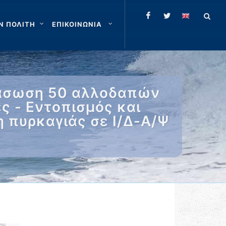
Ν ΠΟΛΙΤΗ
ΕΠΙΚΟΙΝΩΝΙΑ
διάσωση 50 αλλοδαπών
ς - Εντοπισμός και
 πυρκαγιάς σε Ι/Δ-Α/Ψ