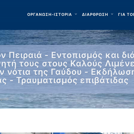
ΟΡΓΑΝΩΣΗ-ΙΣΤΟΡΙΑ
ΔΙΑΡΘΡΩΣΗ
ΓΙΑ ΤΟ
ν Πειραιά - Εντοπισμός και 
νητή τους στους Καλούς Λιμένε
 νότια της Γαύδου - Εκδήλωση
ς - Τραυματισμός επιβάτιδας
ιραιά …