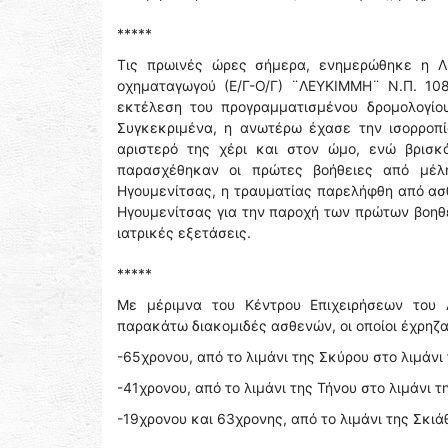
*****
Τις πρωινές ώρες σήμερα, ενημερώθηκε η Λι
οχηματαγωγού (Ε/Γ-Ο/Γ) ¨ΛΕΥΚΙΜΜΗ¨ Ν.Π. 108
εκτέλεση του προγραμματισμένου δρομολογίου
Συγκεκριμένα, η ανωτέρω έχασε την ισορροπί
αριστερό της χέρι και στον ώμο, ενώ βρισκ
παρασχέθηκαν οι πρώτες βοήθειες από μέλ
Ηγουμενίτσας, η τραυματίας παρελήφθη από ασ
Ηγουμενίτσας για την παροχή των πρώτων βοηθε
ιατρικές εξετάσεις.
*****
Με μέριμνα του Κέντρου Επιχειρήσεων του 
παρακάτω διακομιδές ασθενών, οι οποίοι έχρηζ
-65χρονου, από το λιμάνι της Σκύρου στο λιμάνι
-41χρονου, από το λιμάνι της Τήνου στο λιμάνι 
-19χρονου και 63χρονης, από το λιμάνι της Σκιά