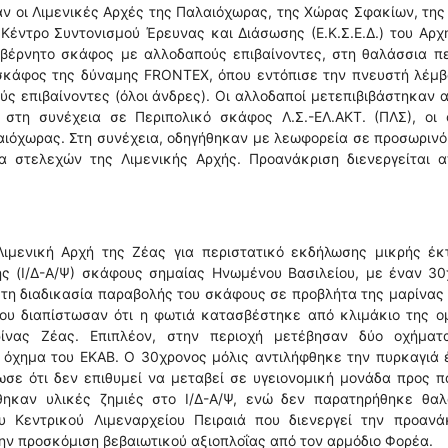
 οι Λιμενικές Αρχές της Παλαιόχωρας, της Χώρας Σφακίων, της
Κέντρο Συντονισμού Έρευνας και Διάσωσης (Ε.Κ.Σ.Ε.Δ.) του Αρχ
υβέρνητο σκάφος με αλλοδαπούς επιβαίνοντες, στη θαλάσσια π
 σκάφος της δύναμης FRONTEX, όπου εντόπισε την πνευστή λέμβ
ύς επιβαίνοντες (όλοι άνδρες). Οι αλλοδαποί μετεπιβιβάστηκαν 
τη συνέχεια σε Περιπολικό σκάφος Λ.Σ.-ΕΛ.ΑΚΤ. (ΠΛΣ), οι ο
αιόχωρας. Στη συνέχεια, οδηγήθηκαν με λεωφορεία σε προσωριν
ία στελεχών της Λιμενικής Αρχής. Προανάκριση διενεργείται α
ιμενική Αρχή της Ζέας για περιστατικό εκδήλωσης μικρής έκ
ής (Ι/Δ-Α/Ψ) σκάφους σημαίας Ηνωμένου Βασιλείου, με έναν 30
 τη διαδικασία παραβολής του σκάφους σε προβλήτα της μαρίνας
που διαπίστωσαν ότι η φωτιά κατασβέστηκε από κλιμάκιο της 
ίνας Ζέας. Επιπλέον, στην περιοχή μετέβησαν δύο οχήματ
 όχημα του ΕΚΑΒ. Ο 30χρονος μόλις αντιλήφθηκε την πυρκαγιά 
ωσε ότι δεν επιθυμεί να μεταβεί σε υγειονομική μονάδα προς 
θηκαν υλικές ζημιές στο Ι/Δ-Α/Ψ, ενώ δεν παρατηρήθηκε θαλ
 Κεντρικού Λιμεναρχείου Πειραιά που διενεργεί την προανάκ
ην προσκόμιση βεβαιωτικού αξιοπλοΐας από τον αρμόδιο Φορέα.