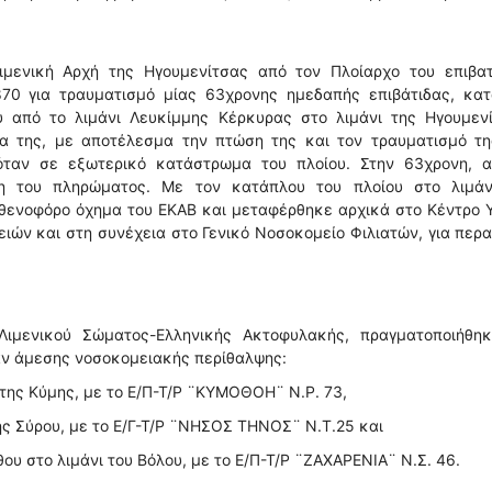
μενική Αρχή της Ηγουμενίτσας από τον Πλοίαρχο του επιβατ
70 για τραυματισμό μίας 63χρονης ημεδαπής επιβάτιδας, κατ
 από το λιμάνι Λευκίμμης Κέρκυρας στο λιμάνι της Ηγουμενί
α της, με αποτέλεσμα την πτώση της και τον τραυματισμό τη
όταν σε εξωτερικό κατάστρωμα του πλοίου. Στην 63χρονη, α
η του πληρώματος. Με τον κατάπλου του πλοίου στο λιμάν
θενοφόρο όχημα του ΕΚΑΒ και μεταφέρθηκε αρχικά στο Κέντρο 
ιών και στη συνέχεια στο Γενικό Νοσοκομείο Φιλιατών, για περ
Λιμενικού Σώματος-Ελληνικής Ακτοφυλακής, πραγματοποιήθηκ
αν άμεσης νοσοκομειακής περίθαλψης:
 της Κύμης, με το Ε/Π-Τ/Ρ ¨ΚΥΜΟΘΟΗ¨ Ν.Ρ. 73,
της Σύρου, με το Ε/Γ-Τ/Ρ ¨ΝΗΣΟΣ ΤΗΝΟΣ¨ Ν.Τ.25 και
θου στο λιμάνι του Βόλου, με το Ε/Π-Τ/Ρ ¨ΖΑΧΑΡΕΝΙΑ¨ Ν.Σ. 46.