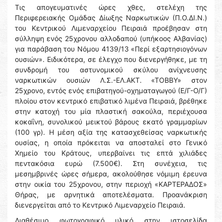
Τις απογευματινές ώρες χθες, στελέχη της
Περιφερειακής Ομάδας Δίωξης Ναρκωτικών (Π.Ο.ΔΙ.Ν.)
του Κεντρικού Λιμεναρχείου Πειραιά προέβησαν στη
σύλληψη ενός 25χρονου αλλοδαπού (υπήκοος Αλβανίας)
για παράβαση του Νόμου 4139/13 «Περί εξαρτησιογόνων
ουσιών». Ειδικότερα, σε έλεγχο που διενεργήθηκε, με τη
συνδρομή του αστυνομικού σκύλου ανίχνευσης
ναρκωτικών ουσιών Λ.Σ.-ΕΛ.ΑΚΤ. «ΤΟΒΒΥ» στον
25χρονο, εντός ενός επιβατηγού-οχηματαγωγού (Ε/Γ-Ο/Γ)
πλοίου στον κεντρικό επιβατικό λιμένα Πειραιά, βρέθηκε
στην κατοχή του μία πλαστική σακούλα, περιέχουσα
κοκαΐνη, συνολικού μεικτού βάρους εκατό γραμμαρίων
(100 γρ). Η μέση αξία της κατασχεθείσας ναρκωτικής
ουσίας, η οποία πρόκειται να αποσταλεί στο Γενικό
Χημείο του Κράτους, υπερβαίνει τις επτά χιλιάδες
πεντακόσια ευρώ (7.500€). Στη συνέχεια, τις
μεσημβρινές ώρες σήμερα, ακολούθησε νόμιμη έρευνα
στην οικία του 25χρονου, στην περιοχή «ΚΑΡΤΕΡΑΔΟΣ»
Θήρας, με αρνητικά αποτελέσματα. Προανάκριση
διενεργείται από το Κεντρικό Λιμεναρχείο Πειραιά.
Διαθέσιμο φωτογραφικό υλικό στην ιστοσελίδα