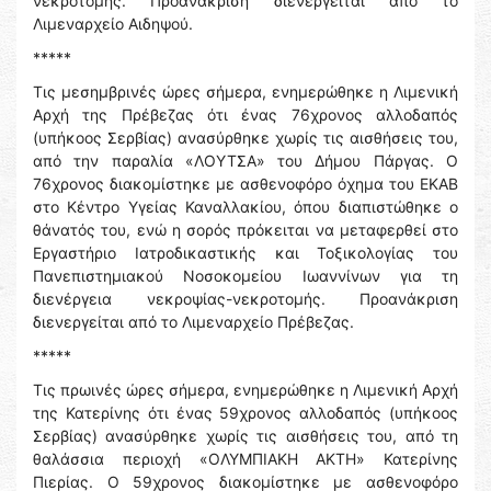
νεκροτομής. Προανάκριση διενεργείται από το
Λιμεναρχείο Αιδηψού.
*****
Τις μεσημβρινές ώρες σήμερα, ενημερώθηκε η Λιμενική
Αρχή της Πρέβεζας ότι ένας 76χρονος αλλοδαπός
(υπήκοος Σερβίας) ανασύρθηκε χωρίς τις αισθήσεις του,
από την παραλία «ΛΟΥΤΣΑ» του Δήμου Πάργας. Ο
76χρονος διακομίστηκε με ασθενοφόρο όχημα του ΕΚΑΒ
στο Κέντρο Υγείας Καναλλακίου, όπου διαπιστώθηκε ο
θάνατός του, ενώ η σορός πρόκειται να μεταφερθεί στο
Εργαστήριο Ιατροδικαστικής και Τοξικολογίας του
Πανεπιστημιακού Νοσοκομείου Ιωαννίνων για τη
διενέργεια νεκροψίας-νεκροτομής. Προανάκριση
διενεργείται από το Λιμεναρχείο Πρέβεζας.
*****
Τις πρωινές ώρες σήμερα, ενημερώθηκε η Λιμενική Αρχή
της Κατερίνης ότι ένας 59χρονος αλλοδαπός (υπήκοος
Σερβίας) ανασύρθηκε χωρίς τις αισθήσεις του, από τη
θαλάσσια περιοχή «ΟΛΥΜΠΙΑΚΗ ΑΚΤΗ» Κατερίνης
Πιερίας. Ο 59χρονος διακομίστηκε με ασθενοφόρο