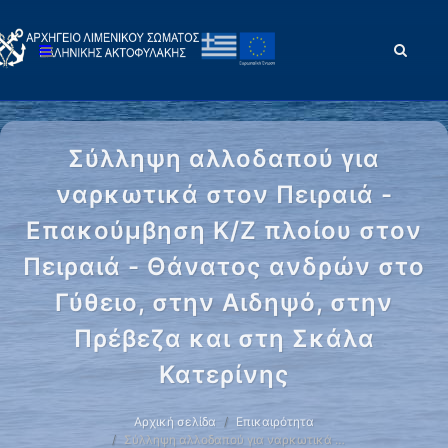
Σύλληψη αλλοδαπού για
ναρκωτικά στον Πειραιά -
Επακούμβηση Κ/Ζ πλοίου στον
Πειραιά - Θάνατος ανδρών στο
Γύθειο, στην Αιδηψό, στην
Πρέβεζα και στη Σκάλα
Κατερίνης
Αρχική σελίδα
Επικαιρότητα
Σύλληψη αλλοδαπού για ναρκωτικά …