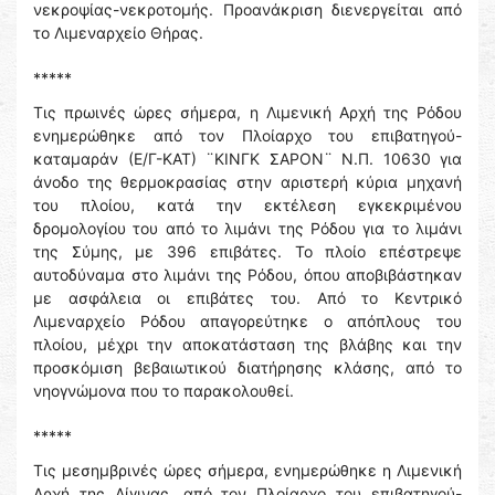
νεκροψίας-νεκροτομής. Προανάκριση διενεργείται από
το Λιμεναρχείο Θήρας.
*****
Τις πρωινές ώρες σήμερα, η Λιμενική Αρχή της Ρόδου
ενημερώθηκε από τον Πλοίαρχο του επιβατηγού-
καταμαράν (Ε/Γ-ΚΑΤ) ¨ΚΙΝΓΚ ΣΑΡΟΝ¨ Ν.Π. 10630 για
άνοδο της θερμοκρασίας στην αριστερή κύρια μηχανή
του πλοίου, κατά την εκτέλεση εγκεκριμένου
δρομολογίου του από το λιμάνι της Ρόδου για το λιμάνι
της Σύμης, με 396 επιβάτες. Το πλοίο επέστρεψε
αυτοδύναμα στο λιμάνι της Ρόδου, όπου αποβιβάστηκαν
με ασφάλεια οι επιβάτες του. Από το Κεντρικό
Λιμεναρχείο Ρόδου απαγορεύτηκε ο απόπλους του
πλοίου, μέχρι την αποκατάσταση της βλάβης και την
προσκόμιση βεβαιωτικού διατήρησης κλάσης, από το
νηογνώμονα που το παρακολουθεί.
*****
Τις μεσημβρινές ώρες σήμερα, ενημερώθηκε η Λιμενική
Αρχή της Αίγινας, από τον Πλοίαρχο του επιβατηγού-