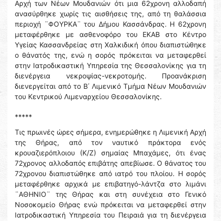
Αρχή των Νέων Μουδανιών ότι μια 62χρονη αλλοδαπή
ανασύρθηκε χωρίς τις αισθήσεις της, από τη θαλάσσια
περιοχή ¨ΦΟΥΡΚΑ¨ του Δήμου Κασσάνδρας. Η 62χρονη
μεταφέρθηκε με ασθενοφόρο του ΕΚΑΒ στο Κέντρο
Υγείας Κασσανδρείας στη Χαλκιδική όπου διαπιστώθηκε
ο θάνατός της, ενώ η σορός πρόκειται να μεταφερθεί
στην Ιατροδικαστική Υπηρεσία της Θεσσαλονίκης για τη
διενέργεια νεκροψίας-νεκροτομής. Προανάκριση
διενεργείται από το Β΄ Λιμενικό Τμήμα Νέων Μουδανιών
του Κεντρικού Λιμεναρχείου Θεσσαλονίκης.
*****
Τις πρωινές ώρες σήμερα, ενημερώθηκε η Λιμενική Αρχή
της Θήρας, από τον ναυτικό πράκτορα ενός
κρουαζιερόπλοιου (Κ/Ζ) σημαίας Μπαχάμες, ότι ένας
72χρονος αλλοδαπός επιβάτης απεβίωσε. Ο θάνατος του
72χρονου διαπιστώθηκε από ιατρό του πλοίου. Η σορός
μεταφέρθηκε αρχικά με επιβατηγό-λάντζα στο λιμάνι
¨ΑΘΗΝΙΟ¨ της Θήρας και στη συνέχεια στο Γενικό
Νοσοκομείο Θήρας ενώ πρόκειται να μεταφερθεί στην
Ιατροδικαστική Υπηρεσία του Πειραιά για τη διενέργεια