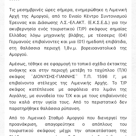
*****
Τις μεσημβρινές ώρες σήμερα, ενημερώθηκε η Λιμενική
Αρχή της Αμοργού, από το Ενιαίο Κέντρο Συντονισμού
Έρευνας και Διάσωσης Λ.Σ.-ΕΛ.ΑΚΤ. (Ε.Κ.Σ.Ε.Δ.) για την
ακυβερνησία ενός τουριστικού (Τ/Ρ) σκάφους σημαίας
Ελλάδας λόγω μηχανικής βλάβης, με τέσσερις (04)
Γερμανούς επιβαίνοντες και μια (01) ημεδαπή επιβάτιδα,
στη θαλάσσια περιοχή 1,8ν.μ. βορειοανατολικά της
Αμοργού.
Αμέσως, τέθηκε σε εφαρμογή το τοπικό σχέδιο έκτακτης
ανάγκης και στην περιοχή μετέβη το ταχύπλοο (Τ/Χ)
σκάφος ¨ΔΙΟΝΥΣΗΣ-ΓΙΑΝΝΗΣ¨ Τ.Π. 1596 Ι', με
επιβαίνοντα στέλεχος της Λιμενικής Αρχής. Το Τ/Ρ
σκάφος κατέπλευσε με ασφάλεια στο λιμάνι της
Αιγιάλης, με συνοδεία του Τ/Χ και με τους επιβαίνοντές
του καλά στην υγεία τους. Από το περιστατικό δεν
παρατηρήθηκε θαλάσσια ρύπανση.
Από το Λιμενικό Σταθμό Αμοργού που διενεργεί την
προανάκριση, απαγορεύτηκε ο απόπλους του
τουριστικού σκάφους μέχρι την αποκατάσταση της