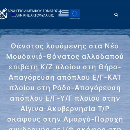
Θάνατος λουόμενης στα Νέα
Μουδανιά-Θάνατος αλλοδαπού
επιβάτη Κ/Ζ πλοίου στη Θήρα-
Απαγόρευση απόπλου Ε/Γ-ΚΑΤ
πλοίου στη Ρόδο-Απαγόρευση
απόπλου Ε/Γ-Υ/Γ πλοίου στην
Αίγινα-Ακυβερνησία Τ/Ρ
σκάφους στην Αμοργό-Παροχή
συνδρομής σε Ι/Φ σκάφος στη