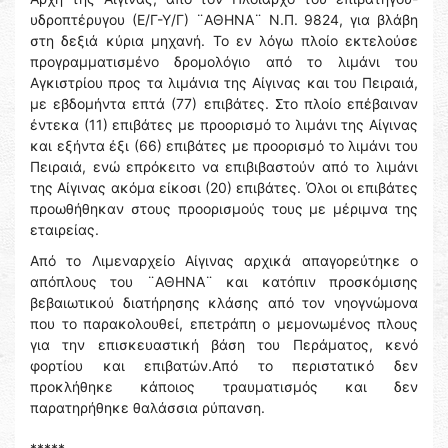
υδροπτέρυγου (Ε/Γ-Υ/Γ) ¨ΑΘΗΝΑ¨ Ν.Π. 9824, για βλάβη
στη δεξιά κύρια μηχανή. Το εν λόγω πλοίο εκτελούσε
προγραμματισμένο δρομολόγιο από το λιμάνι του
Αγκιστρίου προς τα λιμάνια της Αίγινας και του Πειραιά,
με εβδομήντα επτά (77) επιβάτες. Στο πλοίο επέβαιναν
έντεκα (11) επιβάτες με προορισμό το λιμάνι της Αίγινας
και εξήντα έξι (66) επιβάτες με προορισμό το λιμάνι του
Πειραιά, ενώ επρόκειτο να επιβιβαστούν από το λιμάνι
της Αίγινας ακόμα είκοσι (20) επιβάτες. Όλοι οι επιβάτες
προωθήθηκαν στους προορισμούς τους με μέριμνα της
εταιρείας.
Από το Λιμεναρχείο Αίγινας αρχικά απαγορεύτηκε ο
απόπλους του ¨ΑΘΗΝΑ¨ και κατόπιν προσκόμισης
βεβαιωτικού διατήρησης κλάσης από τον νηογνώμονα
που το παρακολουθεί, επετράπη ο μεμονωμένος πλους
για την επισκευαστική βάση του Περάματος, κενό
φορτίου και επιβατών.Από το περιστατικό δεν
προκλήθηκε κάποιος τραυματισμός και δεν
παρατηρήθηκε θαλάσσια ρύπανση.