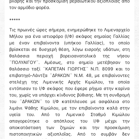
βλάβης και την προσκόμιση βεβαιωτικού αξιοπλοΐας από
τον αρμόδιο φορέα.
*****
Τις πρωινές ώρες σήμερα, ενημερώθηκε το Λιμεναρχείο
Μήλου για ένα ιστιοφόρο (Ι/Φ) σκάφος σημαίας Γαλλίας
με έναν επιβαίνοντα (υπήκοο Γαλλίας), το οποίο
βρίσκεται σε δυσχερή θέση, λόγω εισροής υδάτων, στη
θαλάσσια περιοχή βορειοανατολικά της νήσου
¨ΠΟΛΥΑΙΓΟΥ¨. Αμέσως, στο σημείο μετέβησαν το
θαλάσσιο ταξί ¨ΚΑΠΕΤΑΝ ΓΙΩΡΓΗΣ¨ Ν.Π. 8099 και το
επιβατηγό-Λάντζα ¨ΔΡΑΚΩΝ¨ Ν.Μ. 48, με επιβαίνοντες
στελέχη της Λιμενικής Αρχής Κιμώλου, τα οποία
εντόπισαν το Ι/Φ σκάφος που έφερε ρήγμα στην καρίνα
του, χωρίς να υπάρχει κίνδυνος βύθισης. Με τη συνδρομή
του ¨ΔΡΑΚΩΝ¨ το Ι/Φ κατέπλευσε με ασφάλεια στο
λιμάνι Ψάθης Κιμώλου, με τον επιβαίνοντα καλά στην
υγεία του. Από το Λιμενικό Σταθμό Κιμώλου
απαγορεύτηκε ο απόπλους του Ι/Φ μέχρι την
αποκατάσταση των ζημιών και την προσκόμιση
πιστοποιητικών αξιοπλοΐας. Από το συμβάν δεν