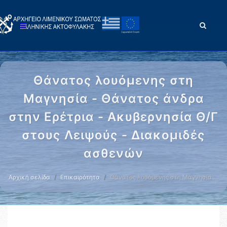
Θάνατος λουόμενης στη
Μαγνησία - Θάνατος άνδρα
στην Ερέτρια - Ακυβερνησία Θ/Γ
στους Λειψούς - Διακομιδές
ασθενών
Αρχική σελίδα
Επικαιρότητα
Θάνατος λουόμενης στη Μαγνησία …