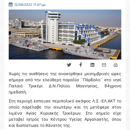
12/09/2022 11:47 μμ.
Χωρίς τις αισθήσεις της ανασύρθηκε μεσημβρινές ώρες
σήμερα από την ελεύθερη παραλία ¨Πάρδαλο¨ στο νησί
Παλαιό Τρικέρι Δ.Ν.Πηλίου Μαγνησίας, 84χρονη
ημεδαπή.
Στη περιοχή έσπευσε περιπολικό σκάφος Λ.Σ.-ΕΛ.ΑΚΤ το
οποίο παρέλαβε την ανωτέρω και τη μετέφερε στον
λιμένα Αγίας Κυριακής Τρικέρων. Στο σημείο είχε
μεταβεί Ιατρός του Κέντρου Υγείας Αργαλαστής, όπου
και διαπίστωσε το θάνατός της.