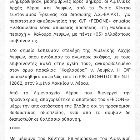
Ενημερώθηκαν, μεσημβρινές ώρες σήμερα, οι Λιμενικές
Αρχές Λέρου και Λειψών, από το Ενιαίο Κέντρο
Συντονισμού Έρευνας και Διάσωσης Λ.Σ.-ΕΛ.ΑΚΤ., για
περιστατικό ακυβερνησίας της Θ/Γ «FEDONE» σημαίας
Hν.Βασιλείου λόγω απώλειας προπέλας, στη θαλάσσια
περιοχή ν. Κολούρα Λειψών, με πέντε (05) αλλοδαπούς
επιβαίνοντες.
Στο σημείο έσπευσαν στελέχη της Λιμενικής Αρχής
Λειψών, όπου εντόπισαν το ανωτέρω σκάφος, με τους
επιβαίνοντες καλά στην υγεία τους, αγκυροβολημένο
στον όρμο παραλίας ¨Κοχλαούρα¨ ν. Λειψών. Η Θ/Γ
ρυμουλκήθηκε ασφαλώς από το Ρ/Κ «ΠΟΘΗΤΟΣ ΙΙΙ» Ν.Π.
12862, στον λιμένα Λακκίου ν. Λέρου.
Από το Λιμεναρχείο Λέρου που διενεργεί την
προανάκριση, απαγορεύτηκε ο απόπλους του «FEDONE»,
μέχρι την αποκατάσταση της βλάβης και τη προσκόμιση
βεβαιωτικού αξιοπλοΐας, ενώ από το συμβάν δε
διαπιστώθηκε θαλάσσια ρύπανση.
*****
Με μέριμνα του Κέντρου Επιχειρήσεων του Λιμενικού