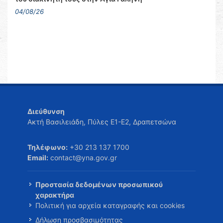
04/08/26
Διεύθυνση
Ακτή Βασιλειάδη, Πύλες Ε1-Ε2, Δραπετσώνα
Τηλέφωνο:
+30 213 137 1700
Email:
contact@yna.gov.gr
Προστασία δεδομένων προσωπικού
χαρακτήρα
Πολιτική για αρχεία καταγραφής και cookies
Δήλωση προσβασιμότητας