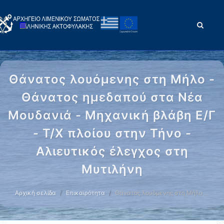
Θάνατος λουόμενης στη Μήλο -
Θάνατος ημεδαπού στα Νέα
Μουδανιά - Μηχανική βλάβη Ε/Γ
- Τ/Χ πλοίου στην Τήνο -
Αλιευτικός έλεγχος στη
Μυτιλήνη
Αρχική σελίδα
Επικαιρότητα
Θάνατος λουόμενης στη Μήλο …