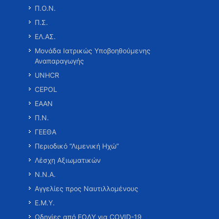
Π.Ο.Ν.
Π.Σ.
ΕΛ.ΑΣ.
Μονάδα Ιατρικώς Υποβοηθούμενης
Αναπαραγωγής
UNHCR
CEPOL
ΕΑΑΝ
Π.Ν.
ΓΕΕΘΑ
Περιοδικό “Λιμενική Ηχώ”
Λέσχη Αξιωματικών
Ν.Ν.Α.
Αγγελίες προς Ναυτιλλομένους
Ε.Μ.Υ.
Οδηγίες από ΕΟΔΥ για COVID-19