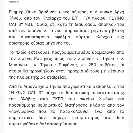
*****
Ενημερώθηκε βραδινές ώρες σήμερα, η Λιμενική Αρχή
Τήνου, από τον Πλοίαρχο του Ε/Γ - Τ/Χ πλοίου ''FLYING
CAT 3'' Ν.Π. 10562, ότι κατά τη διαδικασία απόπλου του
από τον λιμένα ν. Τήνου, παρουσίασε μηχανική βλάβη
και συγκεκριμένα σφάλμα κάρτας ελέγχου της
αριστερής κύριας μηχανής του.
Το πλοίο εκτελούσε προγραμματισμένο δρομολόγιο από
τον λιμένα Ραφήνας προς τους λιμένες ν. Τήνου - ν.
Μυκόνου - ν. Τήνου - Ραφήνας, με 250 επιβάτες, οι
οποίοι θα προωθηθούν στον προορισμό τους με μέριμνα
της πλοιοκτήτριας εταιρείας.
Από το Λιμεναρχείο Τήνου απαγορεύτηκε ο απόπλους του
''FLYING CAT 3'' μέχρι τη διαπίστωση αποκατάστασης
της βλάβης από ΤΚΕΠ του οικείου λιμένα και
προσκόμισης βεβαιωτικού διατήρησης κλάσης από τον
νηογνώμονα που το παρακολουθεί, ενώ από το
περιστατικό δεν υπήρχε τραυματισμός και δεν
παρατηρήθηκε θαλάσσια ρύπανση.